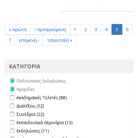
« πρώτη
‹ προηγούμενη
1
2
3
4
5
6
7
επόμενη ›
τελευταία »
ΚΑΤΗΓΟΡΙΑ
Remove Πολιτιστικές Εκδηλώσεις filter
Πολιτιστικές Εκδηλώσεις
Remove Ημερίδες filter
Ημερίδες
Apply Ακαδημαϊκές Τελετές filter
Apply Ακαδημαϊκές Τελετές filter
Ακαδημαϊκές Τελετές (88)
Apply Διαλέξεις filter
Apply Διαλέξεις filter
Διαλέξεις (32)
Apply Συνέδρια filter
Apply Συνέδρια filter
Συνέδρια (22)
Apply Εκπαιδευτικά σεμινάρια filter
Apply Εκπαιδευτικά σεμινάρια
Εκπαιδευτικά σεμινάρια (13)
filter
Apply Εκδηλώσεις filter
Apply Εκδηλώσεις filter
Εκδηλώσεις (11)
Apply Δράσεις κοινωνικής ευθύνης filter
Apply Δράσεις κοινωνικής