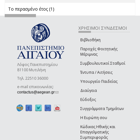
Το περασμένο έτος (1)
Apply Το περασμένο έτος filter
ΧΡΗΣΙΜΟΙ ΣΥΝΔΕΣΜΟΙ
Βιβλιοθήκη
Παροχές Φοιτητικής
Μέριμνας
Συμβουλευτικοί Σταθμοί
Λόφος Πανεπιστημίου
81100 Μυτιλήνη
Έντυπα / Αιτήσεις
Τηλ. 22510 36000
Υπουργείο Παιδείας
e-mail επικοινωνίας:
Διαύγεια
(link sends e-mail)
contactus@aegean.gr
Εύδοξος
Συγγράμματα Τμημάτων
Η Ευρώπη σου
Κώδικας Ηθικής και
Επαγγελματικής
Συμπεριφοράς