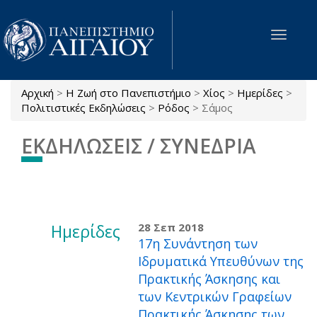
Παράκαμψη προς το κυρίως περιεχόμενο
Toggle
navigat
Αρχική
>
Η Ζωή στο Πανεπιστήμιο
>
Χίος
>
Ημερίδες
>
Είστε εδώ
Πολιτιστικές Εκδηλώσεις
>
Ρόδος
>
Σάμος
ΕΚΔΗΛΩΣΕΙΣ / ΣΥΝΕΔΡΙΑ
Ημερίδες
28 Σεπ 2018
17η Συνάντηση των
Ιδρυματικά Υπευθύνων της
Πρακτικής Άσκησης και
των Κεντρικών Γραφείων
Πρακτικής Άσκησης των