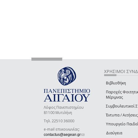
ΧΡΗΣΙΜΟΙ ΣΥΝ
Βιβλιοθήκη
Παροχές Φοιτητι
Μέριμνας
Συμβουλευτικοί 
Λόφος Πανεπιστημίου
81100 Μυτιλήνη
Έντυπα / Αιτήσεις
Τηλ. 22510 36000
Υπουργείο Παιδε
e-mail επικοινωνίας:
Διαύγεια
(link sends e-mail)
contactus@aegean.gr