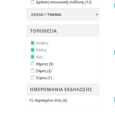
Apply Δράσεις κοινωνικής ευθύνης
Apply
Δράσεις κοινωνικής ευθύνης (12)
filter
filter
Δράσεις
κοινωνικής
ευθύνης
filter
ΤΟΠΟΘΕΣΙΑ
Remove Λέσβος filter
Λέσβος
Remove Ρόδος filter
Ρόδος
Remove Χίος filter
Χίος
Apply Λήμνος filter
Apply Λήμνος filter
Λήμνος (5)
Apply Σάμος filter
Apply Σάμος filter
Σάμος (2)
Apply Σύρος filter
Apply Σύρος filter
Σύρος (1)
ΗΜΕΡΟΜΗΝΙΑ ΕΚΔΗΛΩΣΗΣ
Το περασμένο έτος (3)
Apply Το
περασμένο έτος
filter