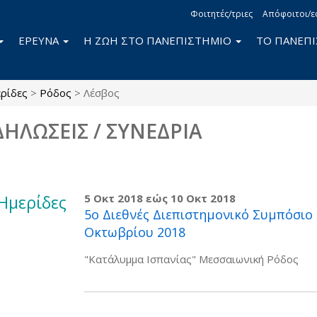
Φοιτητές/τριες
Απόφοιτοι/ε
ΕΡΕΥΝΑ
Η ΖΩΗ ΣΤΟ ΠΑΝΕΠΙΣΤΗΜΙΟ
ΤΟ ΠΑΝΕΠ
ρίδες
>
Ρόδος
>
Λέσβος
ΔΗΛΩΣΕΙΣ / ΣΥΝΕΔΡΙΑ
Ημερίδες
5 Οκτ 2018
εώς
10 Οκτ 2018
5o Διεθνές Διεπιστημονικό Συμπόσιο 
Οκτωβρίου 2018
"Κατάλυμμα Ισπανίας" Μεσσαιωνική Ρόδος