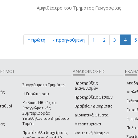
Αμφιθέατρο του Τμήματος Γεωγραφίας
« πρώτη
‹ προηγούμενη
1
2
3
4
5
ΔΕΣΜΟΙ
ΑΝΑΚΟΙΝΩΣΕΙΣ
ΕΚΔΗΛ
Προκηρύξεις
Ακαδη
Συγγράμματα Τμημάτων
Διαγωνισμών
κής
Διαλέξ
Η Ευρώπη σου
Προκηρύξεις Θέσεων
Εκθέσ
Κώδικας Ηθικής και
Σταθμοί
Βραβεία / Διακρίσεις
Επαγγελματικής
Εκπαι
Συμπεριφοράς
Διοικητικά Θέματα
Υπαλλήλων του Δημόσιου
Ημερί
Τομέα
ίας
Μεταπτυχιακά
Πολιτι
Πρωτόκολλα διαχείρισης
Φοιτητική Μέριμνα
Συνέδ
κρούσματος Covid-19