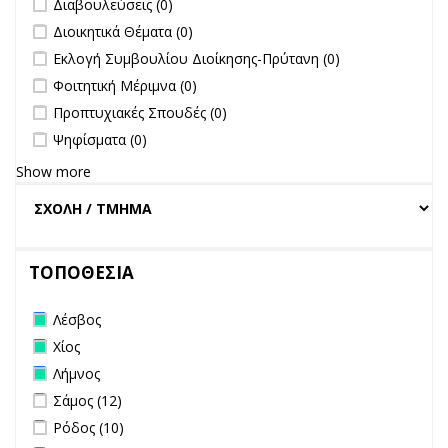
Διαβουλεύσεις (0)
undefined
Διοικητικά Θέματα (0)
undefined
Εκλογή Συμβουλίου Διοίκησης-Πρύτανη (0)
undefined
Φοιτητική Μέριμνα (0)
undefined
Προπτυχιακές Σπουδές (0)
undefined
Ψηφίσματα (0)
Show more
ΤΟΠΟΘΕΣΙΑ
Remove Λέσβος filter
Λέσβος
Remove Χίος filter
Χίος
Remove Λήμνος filter
Λήμνος
Apply Σάμος filter
Apply Σάμος filter
Σάμος (12)
Apply Ρόδος filter
Apply Ρόδος filter
Ρόδος (10)