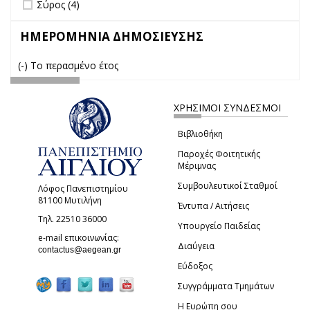
Apply Σύρος filter
Apply Σύρος filter
Σύρος (4)
ΗΜΕΡΟΜΗΝΙΑ ΔΗΜΟΣΙΕΥΣΗΣ
(-)
Remove Το περασμένο έτος filter
Το περασμένο έτος
ΧΡΗΣΙΜΟΙ ΣΥΝΔΕΣΜΟΙ
Βιβλιοθήκη
Παροχές Φοιτητικής
Μέριμνας
Συμβουλευτικοί Σταθμοί
Λόφος Πανεπιστημίου
81100 Μυτιλήνη
Έντυπα / Αιτήσεις
Τηλ. 22510 36000
Υπουργείο Παιδείας
e-mail επικοινωνίας:
Διαύγεια
(link sends e-mail)
contactus@aegean.gr
Εύδοξος
Συγγράμματα Τμημάτων
Η Ευρώπη σου