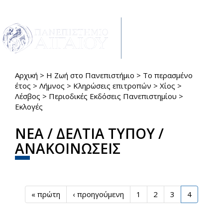
Παράκαμψη προς το κυρίως περιεχόμενο
Toggle
navigat
Αρχική
>
Η Ζωή στο Πανεπιστήμιο
>
Το περασμένο
Είστε εδώ
έτος
>
Λήμνος
>
Κληρώσεις επιτροπών
>
Χίος
>
Λέσβος
>
Περιοδικές Εκδόσεις Πανεπιστημίου
>
Εκλογές
ΝΕΑ / ΔΕΛΤΙΑ ΤΥΠΟΥ /
ΑΝΑΚΟΙΝΩΣΕΙΣ
« πρώτη
‹ προηγούμενη
1
2
3
4