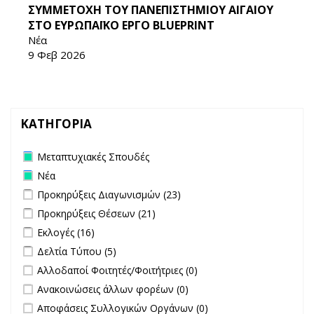
ΣΥΜΜΕΤΟΧΗ ΤΟΥ ΠΑΝΕΠΙΣΤΗΜΙΟΥ ΑΙΓΑΙΟΥ
ΣΤΟ ΕΥΡΩΠΑΪΚΟ ΕΡΓΟ BLUEPRINT
Νέα
9 Φεβ 2026
ΚΑΤΗΓΟΡΙΑ
Remove Μεταπτυχιακές Σπουδές filter
Μεταπτυχιακές Σπουδές
Remove Νέα filter
Νέα
Apply Προκηρύξεις Διαγωνισμών filter
Apply Προκηρύξεις
Προκηρύξεις Διαγωνισμών (23)
Διαγωνισμών filter
Apply Προκηρύξεις Θέσεων filter
Apply Προκηρύξεις Θέσεων
Προκηρύξεις Θέσεων (21)
filter
Apply Εκλογές filter
Apply Εκλογές filter
Εκλογές (16)
Apply Δελτία Τύπου filter
Apply Δελτία Τύπου filter
Δελτία Τύπου (5)
undefined
Αλλοδαποί Φοιτητές/Φοιτήτριες (0)
undefined
Ανακοινώσεις άλλων φορέων (0)
undefined
Αποφάσεις Συλλογικών Οργάνων (0)