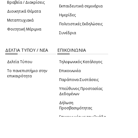
Βραβεία / Διακρίσεις
Εκπαιδευτικά σεμινάρια
Διοικητικά Θέματα
Ημερίδες
Μεταπτυχιακά
Πολιτιστικές Εκδηλώσεις
Φοιτητική Μέριμνα
Συνέδρια
ΔΕΛΤΙΑ ΤΥΠΟΥ / ΝΕΑ
ΕΠΙΚΟΙΝΩΝΙΑ
Δελτία Τύπου
Τηλεφωνικός Κατάλογος
Το πανεπιστήμιο στην
Επικοινωνία
επικαιρότητα
Παράπονα-Συστάσεις
Υπεύθυνος Προστασίας
Δεδομένων
Δήλωση
Προσβασιμότητας
Επικοινωνία με την Ομάδα
Πατώντας "Συμφωνώ" μας παρέχετε τη συγκατάθεσή
Ανάπτυξης του site
(link sends e-mail)
σας για τη χρήση cookies με σκοπό τη μέτρηση και την
ανάλυση της επισκεψιμότητας.
© ΠΑΝΕΠΙΣΤΗΜΙΟ ΑΙΓΑΙΟΥ
ΟΡΟΙ ΧΡΗΣΗΣ
ΠΟΛΙΤΙΚΗ COOKIES
ΟΜΑΔΑ