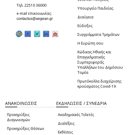
Τηλ. 22510 36000
Υπουργείο Παιδείας
e-mail επικοινωνίας:
Διαύγεια
(link sends e-mail)
contactus@aegean.gr
Εύδοξος
Συγγράμματα Τμημάτων
Η Ευρώπη σου
Κώδικας Ηθικής και
Επαγγελματικής
Συμπεριφοράς
Υπαλλήλων του Δημόσιου
Τομέα
Πρωτόκολλα διαχείρισης
κρούσματος Covid-19
ΑΝΑΚΟΙΝΩΣΕΙΣ
ΕΚΔΗΛΩΣΕΙΣ / ΣΥΝΕΔΡΙΑ
Προκηρύξεις
Ακαδημαϊκές Τελετές
Διαγωνισμών
Διαλέξεις
Προκηρύξεις Θέσεων
Εκθέσεις