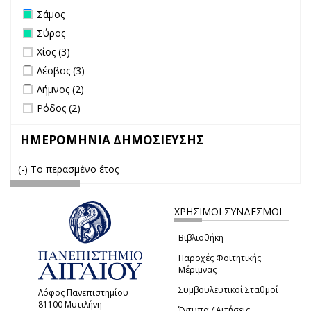
Remove Σάμος filter
Σάμος
Remove Σύρος filter
Σύρος
Apply Χίος filter
Apply Χίος filter
Χίος (3)
Apply Λέσβος filter
Apply Λέσβος filter
Λέσβος (3)
Apply Λήμνος filter
Apply Λήμνος filter
Λήμνος (2)
Apply Ρόδος filter
Apply Ρόδος filter
Ρόδος (2)
ΗΜΕΡΟΜΗΝΙΑ ΔΗΜΟΣΙΕΥΣΗΣ
(-)
Remove Το περασμένο έτος filter
Το περασμένο έτος
ΧΡΗΣΙΜΟΙ ΣΥΝΔΕΣΜΟΙ
Βιβλιοθήκη
Παροχές Φοιτητικής
Μέριμνας
Συμβουλευτικοί Σταθμοί
Λόφος Πανεπιστημίου
81100 Μυτιλήνη
Έντυπα / Αιτήσεις