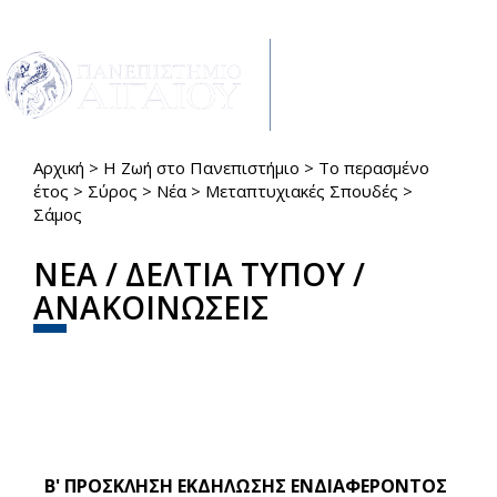
Παράκαμψη προς το κυρίως περιεχόμενο
Toggle
navigat
Αρχική
>
Η Ζωή στο Πανεπιστήμιο
>
Το περασμένο
Είστε εδώ
έτος
>
Σύρος
>
Νέα
>
Μεταπτυχιακές Σπουδές
>
Σάμος
ΝΕΑ / ΔΕΛΤΙΑ ΤΥΠΟΥ /
ΑΝΑΚΟΙΝΩΣΕΙΣ
Β' ΠΡΟΣΚΛΗΣΗ ΕΚΔΗΛΩΣΗΣ ΕΝΔΙΑΦΕΡΟΝΤΟΣ