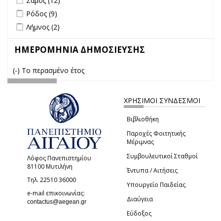
Σάμος (12)
Apply Ρόδος filter
Apply Ρόδος filter
Ρόδος (9)
Apply Λήμνος filter
Apply Λήμνος filter
Λήμνος (2)
ΗΜΕΡΟΜΗΝΙΑ ΔΗΜΟΣΙΕΥΣΗΣ
(-)
Remove Το περασμένο έτος filter
Το περασμένο έτος
ΧΡΗΣΙΜΟΙ ΣΥΝΔΕΣΜΟΙ
Βιβλιοθήκη
Παροχές Φοιτητικής
Μέριμνας
Συμβουλευτικοί Σταθμοί
Λόφος Πανεπιστημίου
81100 Μυτιλήνη
Έντυπα / Αιτήσεις
Τηλ. 22510 36000
Υπουργείο Παιδείας
e-mail επικοινωνίας:
Διαύγεια
(link sends e-mail)
contactus@aegean.gr
Εύδοξος