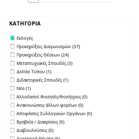
ΚΑΤΗΓΟΡΙΑ
Remove Εκλογές filter
Εκλογές
Apply Προκηρύξεις Διαγωνισμών filter
Apply Προκηρύξεις
Προκηρύξεις Διαγωνισμών (37)
Διαγωνισμών filter
Apply Προκηρύξεις Θέσεων filter
Apply Προκηρύξεις Θέσεων
Προκηρύξεις Θέσεων (24)
filter
Apply Μεταπτυχιακές Σπουδές filter
Apply Μεταπτυχιακές Σπουδές
Μεταπτυχιακές Σπουδές (3)
filter
Apply Δελτία Τύπου filter
Apply Δελτία Τύπου filter
Δελτία Τύπου (1)
Apply Διδακτορικές Σπουδές filter
Apply Διδακτορικές Σπουδές
Διδακτορικές Σπουδές (1)
filter
Apply Νέα filter
Apply Νέα filter
Νέα (1)
undefined
Αλλοδαποί Φοιτητές/Φοιτήτριες (0)
undefined
Ανακοινώσεις άλλων φορέων (0)
undefined
Αποφάσεις Συλλογικών Οργάνων (0)
undefined
Βραβεία / Διακρίσεις (0)
undefined
Διαβουλεύσεις (0)
undefined
Διοικητικά Θέματα (0)