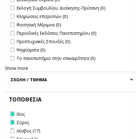
undefined
Εκλογή Συμβουλίου Διοίκησης-Πρύτανη (0)
undefined
Κληρώσεις επιτροπών (0)
undefined
Φοιτητική Μέριμνα (0)
undefined
Περιοδικές Εκδόσεις Πανεπιστημίου (0)
undefined
Προπτυχιακές Σπουδές (0)
undefined
Ψηφίσματα (0)
undefined
Το πανεπιστήμιο στην επικαιρότητα (0)
Show more
ΤΟΠΟΘΕΣΙΑ
Remove Χίος filter
Χίος
Remove Σύρος filter
Σύρος
Apply Λέσβος filter
Apply Λέσβος filter
Λέσβος (17)
Apply Σάμος filter
Apply Σάμος filter