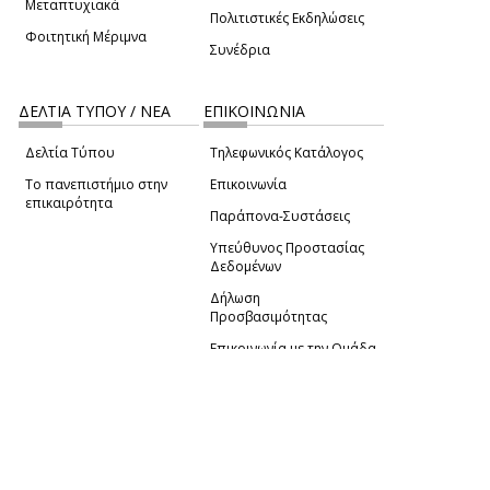
Μεταπτυχιακά
Πολιτιστικές Εκδηλώσεις
Φοιτητική Μέριμνα
Συνέδρια
ΔΕΛΤΙΑ ΤΥΠΟΥ / ΝΕΑ
ΕΠΙΚΟΙΝΩΝΙΑ
Δελτία Τύπου
Τηλεφωνικός Κατάλογος
Το πανεπιστήμιο στην
Επικοινωνία
επικαιρότητα
Παράπονα-Συστάσεις
Υπεύθυνος Προστασίας
Δεδομένων
Δήλωση
Προσβασιμότητας
Επικοινωνία με την Ομάδα
Πατώντας "Συμφωνώ" μας παρέχετε τη συγκατάθεσή
Ανάπτυξης του site
(link sends e-mail)
σας για τη χρήση cookies με σκοπό τη μέτρηση και την
ανάλυση της επισκεψιμότητας.
© ΠΑΝΕΠΙΣΤΗΜΙΟ ΑΙΓΑΙΟΥ
ΟΡΟΙ ΧΡΗΣΗΣ
ΠΟΛΙΤΙΚΗ COOKIES
ΟΜΑΔΑ
ΑΝΑΠΤΥΞΗΣ
Επιλέξτε "Ρυθμίσεις Cookies" για περισσότερες
πληροφορίες.
Ρυθμίσεις Cookies