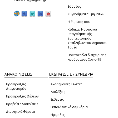
(link sends e-mail)
contactus@aegean.gr
Εύδοξος
Συγγράμματα Τμημάτων
Η Ευρώπη σου
Κώδικας Ηθικής και
Επαγγελματικής
Συμπεριφοράς
Υπαλλήλων του Δημόσιου
Τομέα
Πρωτόκολλα διαχείρισης
κρούσματος Covid-19
ΑΝΑΚΟΙΝΩΣΕΙΣ
ΕΚΔΗΛΩΣΕΙΣ / ΣΥΝΕΔΡΙΑ
Προκηρύξεις
Ακαδημαϊκές Τελετές
Διαγωνισμών
Διαλέξεις
Προκηρύξεις Θέσεων
Εκθέσεις
Βραβεία / Διακρίσεις
Εκπαιδευτικά σεμινάρια
Διοικητικά Θέματα
Ημερίδες