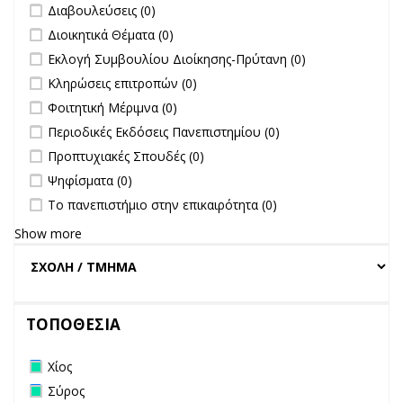
undefined
Διαβουλεύσεις (0)
undefined
Διοικητικά Θέματα (0)
undefined
Εκλογή Συμβουλίου Διοίκησης-Πρύτανη (0)
undefined
Κληρώσεις επιτροπών (0)
undefined
Φοιτητική Μέριμνα (0)
undefined
Περιοδικές Εκδόσεις Πανεπιστημίου (0)
undefined
Προπτυχιακές Σπουδές (0)
undefined
Ψηφίσματα (0)
undefined
Το πανεπιστήμιο στην επικαιρότητα (0)
Show more
ΤΟΠΟΘΕΣΙΑ
Remove Χίος filter
Χίος
Remove Σύρος filter
Σύρος