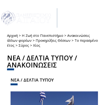
Παράκαμψη προς το κυρίως περιεχόμενο
Toggle
navigat
Αρχική
>
Η Ζωή στο Πανεπιστήμιο
>
Ανακοινώσεις
Είστε εδώ
άλλων φορέων
>
Προκηρύξεις Θέσεων
>
Το περασμένο
έτος
>
Σύρος
>
Χίος
ΝΕΑ / ΔΕΛΤΙΑ ΤΥΠΟΥ /
ΑΝΑΚΟΙΝΩΣΕΙΣ
ΝΕΑ / ΔΕΛΤΙΑ ΤΥΠΟΥ