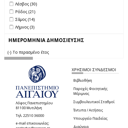
Apply Λέσβος filter
Apply Λέσβος filter
Λέσβος (30)
Apply Ρόδος filter
Apply Ρόδος filter
Ρόδος (21)
Apply Σάμος filter
Apply Σάμος filter
Σάμος (14)
Apply Λήμνος filter
Apply Λήμνος filter
Λήμνος (3)
ΗΜΕΡΟΜΗΝΙΑ ΔΗΜΟΣΙΕΥΣΗΣ
(-)
Remove Το περασμένο έτος filter
Το περασμένο έτος
ΧΡΗΣΙΜΟΙ ΣΥΝΔΕΣΜΟΙ
Βιβλιοθήκη
Παροχές Φοιτητικής
Μέριμνας
Συμβουλευτικοί Σταθμοί
Λόφος Πανεπιστημίου
81100 Μυτιλήνη
Έντυπα / Αιτήσεις
Τηλ. 22510 36000
Υπουργείο Παιδείας
e-mail επικοινωνίας:
Διαύγεια