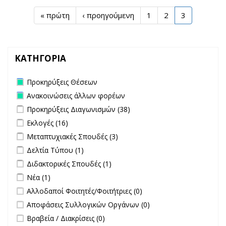
« πρώτη
‹ προηγούμενη
1
2
3
ΚΑΤΗΓΟΡΙΑ
Remove Προκηρύξεις Θέσεων filter
Προκηρύξεις Θέσεων
Remove Ανακοινώσεις άλλων φορέων filter
Ανακοινώσεις άλλων φορέων
Apply Προκηρύξεις Διαγωνισμών filter
Apply Προκηρύξεις
Προκηρύξεις Διαγωνισμών (38)
Διαγωνισμών filter
Apply Εκλογές filter
Apply Εκλογές filter
Εκλογές (16)
Apply Μεταπτυχιακές Σπουδές filter
Apply Μεταπτυχιακές Σπουδές
Μεταπτυχιακές Σπουδές (3)
filter
Apply Δελτία Τύπου filter
Apply Δελτία Τύπου filter
Δελτία Τύπου (1)
Apply Διδακτορικές Σπουδές filter
Apply Διδακτορικές Σπουδές
Διδακτορικές Σπουδές (1)
filter
Apply Νέα filter
Apply Νέα filter
Νέα (1)
undefined
Αλλοδαποί Φοιτητές/Φοιτήτριες (0)
undefined
Αποφάσεις Συλλογικών Οργάνων (0)
undefined
Βραβεία / Διακρίσεις (0)