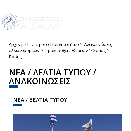
Παράκαμψη προς το κυρίως περιεχόμενο
Toggle
navigat
Αρχική
>
Η Ζωή στο Πανεπιστήμιο
>
Ανακοινώσεις
Είστε εδώ
άλλων φορέων
>
Προκηρύξεις Θέσεων
>
Σάμος
>
Ρόδος
ΝΕΑ / ΔΕΛΤΙΑ ΤΥΠΟΥ /
ΑΝΑΚΟΙΝΩΣΕΙΣ
ΝΕΑ / ΔΕΛΤΙΑ ΤΥΠΟΥ