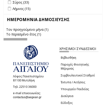
Apply Σύρος filter
Apply Σύρος filter
Σύρος (33)
Apply Λήμνος filter
Apply Λήμνος filter
Λήμνος (15)
ΗΜΕΡΟΜΗΝΙΑ ΔΗΜΟΣΙΕΥΣΗΣ
Τον προηγούμενο μήνα (1)
Apply Τον προηγούμενο μήνα
Το περασμένο έτος (1)
Apply Το περασμένο έτος filter
filter
ΧΡΗΣΙΜΟΙ ΣΥΝΔΕΣΜΟΙ
Βιβλιοθήκη
Παροχές Φοιτητικής
Μέριμνας
Συμβουλευτικοί Σταθμοί
Λόφος Πανεπιστημίου
81100 Μυτιλήνη
Έντυπα / Αιτήσεις
Τηλ. 22510 36000
Υπουργείο Παιδείας
e-mail επικοινωνίας:
Διαύγεια
(link sends e-mail)
contactus@aegean.gr
Εύδοξος