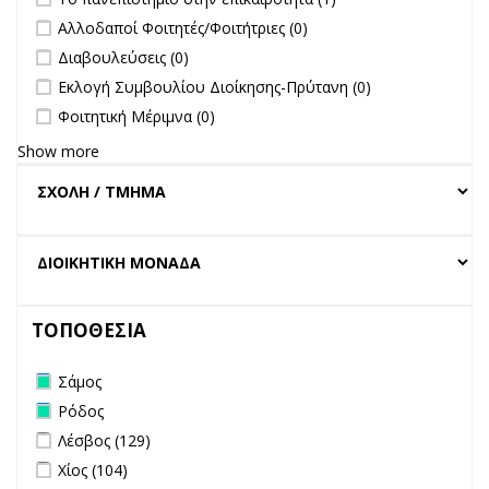
πανεπιστήμιο στην
undefined
Αλλοδαποί Φοιτητές/Φοιτήτριες (0)
επικαιρότητα filter
undefined
Διαβουλεύσεις (0)
undefined
Εκλογή Συμβουλίου Διοίκησης-Πρύτανη (0)
undefined
Φοιτητική Μέριμνα (0)
Show more
ΤΟΠΟΘΕΣΙΑ
Remove Σάμος filter
Σάμος
Remove Ρόδος filter
Ρόδος
Apply Λέσβος filter
Apply Λέσβος filter
Λέσβος (129)
Apply Χίος filter
Apply Χίος filter
Χίος (104)