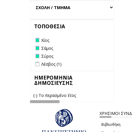
ΤΟΠΟΘΕΣΙΑ
Remove Χίος filter
Χίος
Remove Σάμος filter
Σάμος
Remove Σύρος filter
Σύρος
Apply Λέσβος filter
Apply Λέσβος filter
Λέσβος (1)
ΗΜΕΡΟΜΗΝΙΑ
ΔΗΜΟΣΙΕΥΣΗΣ
(-)
Remove Το περασμένο έτος filter
Το περασμένο έτος
ΧΡΗΣΙΜΟΙ ΣΥΝ
Βιβλιοθήκη