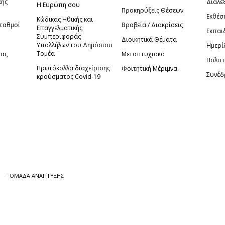
κής
Διαλέξ
Η Ευρώπη σου
Προκηρύξεις Θέσεων
Εκθέσ
Κώδικας Ηθικής και
Σταθμοί
Βραβεία / Διακρίσεις
Επαγγελματικής
Εκπαι
Συμπεριφοράς
Διοικητικά Θέματα
Υπαλλήλων του Δημόσιου
Ημερί
Τομέα
ίας
Μεταπτυχιακά
Πολιτι
Πρωτόκολλα διαχείρισης
Φοιτητική Μέριμνα
Συνέδ
κρούσματος Covid-19
ΟΜΑΔΑ ΑΝΑΠΤΥΞΗΣ
γκατάθεσή σας για τη χρήση cookies με
επισκεψιμότητας.
σότερες πληροφορίες.