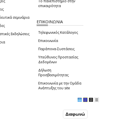
εις
Το πανεπιστήμιο στην
επικαιρότητα
εις
δευτικά σεμινάρια
ΕΠΙΚΟΙΝΩΝΙΑ
δες
Τηλεφωνικός Κατάλογος
στικές Εκδηλώσεις
Επικοινωνία
ρια
Παράπονα-Συστάσεις
Υπεύθυνος Προστασίας
Δεδομένων
Δήλωση
Προσβασιμότητας
Επικοινωνία με την Ομάδα
Ανάπτυξης του site
(link sends e-mail)
Συμφωνώ
Διαφωνώ