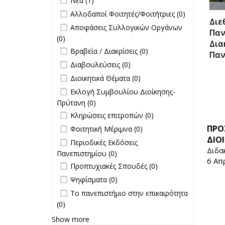
Νέα (1)
Σπουδές filter
undefined
Αλλοδαποί Φοιτητές/Φοιτήτριες (0)
Διε
undefined
Αποφάσεις Συλλογικών Οργάνων
Παν
(0)
Δια
undefined
Βραβεία / Διακρίσεις (0)
Παν
undefined
Διαβουλεύσεις (0)
undefined
Διοικητικά Θέματα (0)
undefined
Εκλογή Συμβουλίου Διοίκησης-
Πρύτανη (0)
undefined
Κληρώσεις επιτροπών (0)
undefined
ΠΡΟ
Φοιτητική Μέριμνα (0)
ΔΙΟ
undefined
Περιοδικές Εκδόσεις
Διδα
Πανεπιστημίου (0)
6 Απ
undefined
Προπτυχιακές Σπουδές (0)
undefined
Ψηφίσματα (0)
undefined
Το πανεπιστήμιο στην επικαιρότητα
(0)
Show more