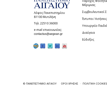
Παροχές Φοιτητι
Μέριμνας
Συμβουλευτικοί 
Λόφος Πανεπιστημίου
81100 Μυτιλήνη
Έντυπα / Αιτήσεις
Τηλ. 22510 36000
Υπουργείο Παιδε
e-mail επικοινωνίας:
Διαύγεια
(link sends e-mail)
contactus@aegean.gr
Εύδοξος
© ΠΑΝΕΠΙΣΤΗΜΙΟ ΑΙΓΑΙΟΥ
ΟΡΟΙ ΧΡΗΣΗΣ
ΠΟΛΙΤΙΚΗ COOKIES
Πατώντας "Συμφωνώ" μας παρέχετε τη συ
σκοπό τη μέτρηση και την ανάλυση της 
Επιλέξτε "Ρυθμίσεις Cookies" για περισ