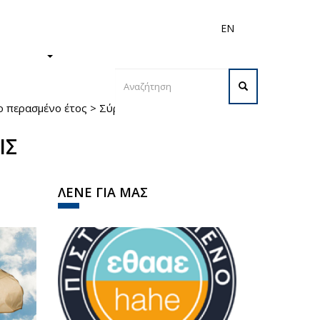
EN
ς
Διεθνή
Προσωπικό
ΙΣΤΗΜΙΟ
Φόρμα
ο περασμένο έτος
>
Σύρος
αναζήτησης
Αναζήτηση
ΙΣ
ΛΕΝΕ ΓΙΑ ΜΑΣ