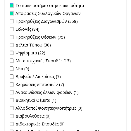
Remove Το πανεπιστήμιο στην επικαιρότητα filter
Το πανεπιστήμιο στην επικαιρότητα
Remove Αποφάσεις Συλλογικών Οργάνων filter
Αποφάσεις Συλλογικών Οργάνων
Apply Προκηρύξεις Διαγωνισμών filter
Apply Προκηρύξεις
Προκηρύξεις Διαγωνισμών (358)
Διαγωνισμών filter
Apply Εκλογές filter
Apply Εκλογές filter
Εκλογές (84)
Apply Προκηρύξεις Θέσεων filter
Apply Προκηρύξεις Θέσεων
Προκηρύξεις Θέσεων (75)
filter
Apply Δελτία Τύπου filter
Apply Δελτία Τύπου filter
Δελτία Τύπου (30)
Apply Ψηφίσματα filter
Apply Ψηφίσματα filter
Ψηφίσματα (22)
Apply Μεταπτυχιακές Σπουδές filter
Apply Μεταπτυχιακές
Μεταπτυχιακές Σπουδές (13)
Σπουδές filter
Apply Νέα filter
Apply Νέα filter
Νέα (9)
Apply Βραβεία / Διακρίσεις filter
Apply Βραβεία / Διακρίσεις filter
Βραβεία / Διακρίσεις (7)
Apply Κληρώσεις επιτροπών filter
Apply Κληρώσεις επιτροπών
Κληρώσεις επιτροπών (7)
filter
Apply Ανακοινώσεις άλλων φορέων filter
Apply Ανακοινώσεις
Ανακοινώσεις άλλων φορέων (1)
άλλων φορέων filter
Apply Διοικητικά Θέματα filter
Apply Διοικητικά Θέματα filter
Διοικητικά Θέματα (1)
undefined
Αλλοδαποί Φοιτητές/Φοιτήτριες (0)
undefined
Διαβουλεύσεις (0)
undefined
Διδακτορικές Σπουδές (0)
undefined