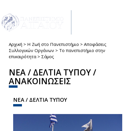
Παράκαμψη προς το κυρίως περιεχόμενο
Toggle
navigat
Αρχική
>
Η Ζωή στο Πανεπιστήμιο
>
Αποφάσεις
Είστε εδώ
Συλλογικών Οργάνων
>
Το πανεπιστήμιο στην
επικαιρότητα
>
Σάμος
ΝΕΑ / ΔΕΛΤΙΑ ΤΥΠΟΥ /
ΑΝΑΚΟΙΝΩΣΕΙΣ
ΝΕΑ / ΔΕΛΤΙΑ ΤΥΠΟΥ