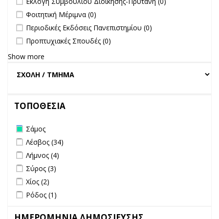
Εκλογή Συμβουλίου Διοίκησης-Πρύτανη (0)
undefined
Φοιτητική Μέριμνα (0)
undefined
Περιοδικές Εκδόσεις Πανεπιστημίου (0)
undefined
Προπτυχιακές Σπουδές (0)
Show more
ΤΟΠΟΘΕΣΙΑ
Remove Σάμος filter
Σάμος
Apply Λέσβος filter
Apply Λέσβος filter
Λέσβος (34)
Apply Λήμνος filter
Apply Λήμνος filter
Λήμνος (4)
Apply Σύρος filter
Apply Σύρος filter
Σύρος (3)
Apply Χίος filter
Apply Χίος filter
Χίος (2)
Apply Ρόδος filter
Apply Ρόδος filter
Ρόδος (1)
ΗΜΕΡΟΜΗΝΙΑ ΔΗΜΟΣΙΕΥΣΗΣ