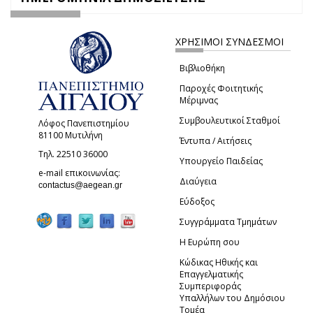
ΧΡΗΣΙΜΟΙ ΣΥΝΔΕΣΜΟΙ
Βιβλιοθήκη
Παροχές Φοιτητικής
Μέριμνας
Συμβουλευτικοί Σταθμοί
Λόφος Πανεπιστημίου
81100 Μυτιλήνη
Έντυπα / Αιτήσεις
Τηλ. 22510 36000
Υπουργείο Παιδείας
e-mail επικοινωνίας:
Διαύγεια
(link sends e-mail)
contactus@aegean.gr
Εύδοξος
Συγγράμματα Τμημάτων
Η Ευρώπη σου
Κώδικας Ηθικής και
Επαγγελματικής
Συμπεριφοράς
Υπαλλήλων του Δημόσιου
Τομέα