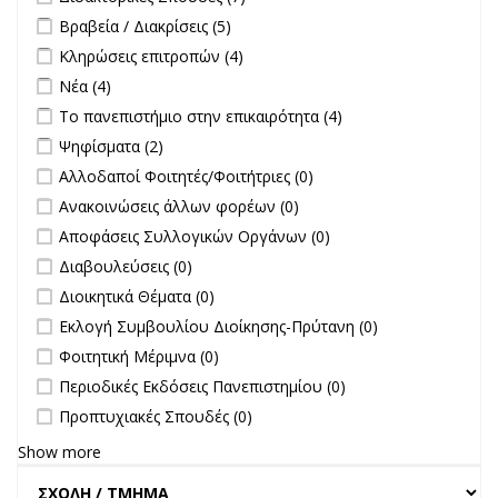
filter
Apply Βραβεία / Διακρίσεις filter
Apply Βραβεία / Διακρίσεις filter
Βραβεία / Διακρίσεις (5)
Apply Κληρώσεις επιτροπών filter
Apply Κληρώσεις επιτροπών
Κληρώσεις επιτροπών (4)
filter
Apply Νέα filter
Apply Νέα filter
Νέα (4)
Apply Το πανεπιστήμιο στην επικαιρότητα filter
Apply Το
Το πανεπιστήμιο στην επικαιρότητα (4)
πανεπιστήμιο στην
Apply Ψηφίσματα filter
Apply Ψηφίσματα filter
Ψηφίσματα (2)
επικαιρότητα filter
undefined
Αλλοδαποί Φοιτητές/Φοιτήτριες (0)
undefined
Ανακοινώσεις άλλων φορέων (0)
undefined
Αποφάσεις Συλλογικών Οργάνων (0)
undefined
Διαβουλεύσεις (0)
undefined
Διοικητικά Θέματα (0)
undefined
Εκλογή Συμβουλίου Διοίκησης-Πρύτανη (0)
undefined
Φοιτητική Μέριμνα (0)
undefined
Περιοδικές Εκδόσεις Πανεπιστημίου (0)
undefined
Προπτυχιακές Σπουδές (0)
Show more