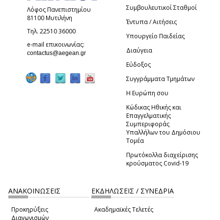
Συμβουλευτικοί Σταθμοί
Λόφος Πανεπιστημίου
81100 Μυτιλήνη
Έντυπα / Αιτήσεις
Τηλ. 22510 36000
Υπουργείο Παιδείας
e-mail επικοινωνίας:
Διαύγεια
(link sends e-mail)
contactus@aegean.gr
Εύδοξος
Συγγράμματα Τμημάτων
Η Ευρώπη σου
Κώδικας Ηθικής και
Επαγγελματικής
Συμπεριφοράς
Υπαλλήλων του Δημόσιου
Τομέα
Πρωτόκολλα διαχείρισης
κρούσματος Covid-19
ΑΝΑΚΟΙΝΩΣΕΙΣ
ΕΚΔΗΛΩΣΕΙΣ / ΣΥΝΕΔΡΙΑ
Προκηρύξεις
Ακαδημαϊκές Τελετές
Διαγωνισμών