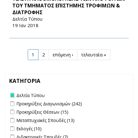
ΤΟΥ ΤΜΗΜΑΤΟΣ ΕΠΙΣΤΗΜΗΣ ΤΡΟΦΙΜΩΝ &
ΔΙΑΤΡΟΦΗΣ
Δελτία Τύπου
19 Ιαν 2018
1
2
επόμενη ›
τελευταία »
ΚΑΤΗΓΟΡΙΑ
Remove Δελτία Τύπου filter
Δελτία Τύπου
Apply Προκηρύξεις Διαγωνισμών filter
Apply Προκηρύξεις
Προκηρύξεις Διαγωνισμών (242)
Διαγωνισμών filter
Apply Προκηρύξεις Θέσεων filter
Apply Προκηρύξεις Θέσεων
Προκηρύξεις Θέσεων (15)
filter
Apply Μεταπτυχιακές Σπουδές filter
Apply Μεταπτυχιακές
Μεταπτυχιακές Σπουδές (13)
Σπουδές filter
Apply Εκλογές filter
Apply Εκλογές filter
Εκλογές (10)
Apply Διδακτορικές Σπουδές filter
Apply Διδακτορικές Σπουδές
Διδακτορικές Σπουδές (7)