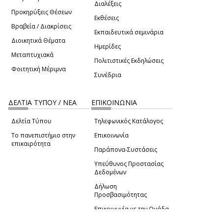
Διαλέξεις
Προκηρύξεις Θέσεων
Εκθέσεις
Βραβεία / Διακρίσεις
Εκπαιδευτικά σεμινάρια
Διοικητικά Θέματα
Ημερίδες
Μεταπτυχιακά
Πολιτιστικές Εκδηλώσεις
Φοιτητική Μέριμνα
Συνέδρια
ΔΕΛΤΙΑ ΤΥΠΟΥ / ΝΕΑ
ΕΠΙΚΟΙΝΩΝΙΑ
Δελτία Τύπου
Τηλεφωνικός Κατάλογος
Το πανεπιστήμιο στην
Επικοινωνία
επικαιρότητα
Παράπονα-Συστάσεις
Υπεύθυνος Προστασίας
Δεδομένων
Δήλωση
Προσβασιμότητας
Επικοινωνία με την Ομάδα
Πατώντας "Συμφωνώ" μας παρέχετε τη συγκατάθεσή
Ανάπτυξης του site
(link sends e-mail)