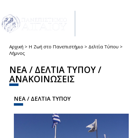
Παράκαμψη προς το κυρίως περιεχόμενο
Toggle
navigat
Αρχική
>
Η Ζωή στο Πανεπιστήμιο
>
Δελτία Τύπου
>
Είστε εδώ
Λήμνος
ΝΕΑ / ΔΕΛΤΙΑ ΤΥΠΟΥ /
ΑΝΑΚΟΙΝΩΣΕΙΣ
ΝΕΑ / ΔΕΛΤΙΑ ΤΥΠΟΥ