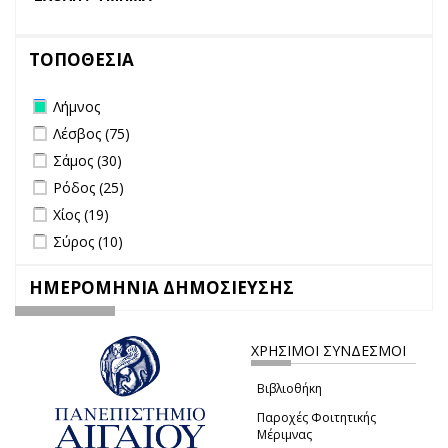
ΤΟΠΟΘΕΣΙΑ
Remove Λήμνος filter
Λήμνος
Apply Λέσβος filter
Apply Λέσβος filter
Λέσβος (75)
Apply Σάμος filter
Apply Σάμος filter
Σάμος (30)
Apply Ρόδος filter
Apply Ρόδος filter
Ρόδος (25)
Apply Χίος filter
Apply Χίος filter
Χίος (19)
Apply Σύρος filter
Apply Σύρος filter
Σύρος (10)
ΗΜΕΡΟΜΗΝΙΑ ΔΗΜΟΣΙΕΥΣΗΣ
ΧΡΗΣΙΜΟΙ ΣΥΝΔΕΣΜΟΙ
Βιβλιοθήκη
Παροχές Φοιτητικής
Μέριμνας