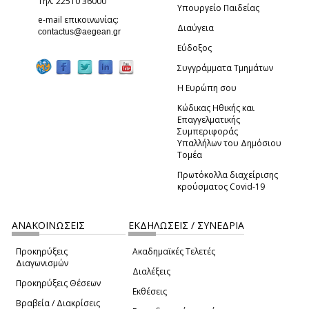
Τηλ. 22510 36000
Υπουργείο Παιδείας
e-mail επικοινωνίας:
Διαύγεια
(link sends e-mail)
contactus@aegean.gr
Εύδοξος
Συγγράμματα Τμημάτων
Η Ευρώπη σου
Κώδικας Ηθικής και
Επαγγελματικής
Συμπεριφοράς
Υπαλλήλων του Δημόσιου
Τομέα
Πρωτόκολλα διαχείρισης
κρούσματος Covid-19
ΑΝΑΚΟΙΝΩΣΕΙΣ
ΕΚΔΗΛΩΣΕΙΣ / ΣΥΝΕΔΡΙΑ
Προκηρύξεις
Ακαδημαϊκές Τελετές
Διαγωνισμών
Διαλέξεις
Προκηρύξεις Θέσεων
Εκθέσεις
Βραβεία / Διακρίσεις