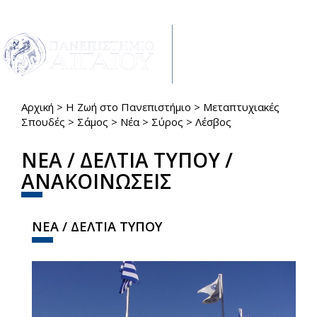
Παράκαμψη προς το κυρίως περιεχόμενο
Toggle
navigat
Αρχική
>
Η Ζωή στο Πανεπιστήμιο
>
Μεταπτυχιακές
Είστε εδώ
Σπουδές
>
Σάμος
>
Νέα
>
Σύρος
>
Λέσβος
ΝΕΑ / ΔΕΛΤΙΑ ΤΥΠΟΥ /
ΑΝΑΚΟΙΝΩΣΕΙΣ
ΝΕΑ / ΔΕΛΤΙΑ ΤΥΠΟΥ