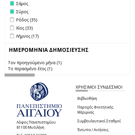
Remove Σάμος filter
Σάμος
Remove Σύρος filter
Σύρος
Apply Ρόδος filter
Apply Ρόδος filter
Ρόδος (35)
Apply Χίος filter
Apply Χίος filter
Χίος (33)
Apply Λήμνος filter
Apply Λήμνος filter
Λήμνος (17)
ΗΜΕΡΟΜΗΝΙΑ ΔΗΜΟΣΙΕΥΣΗΣ
Τον προηγούμενο μήνα (1)
Apply Τον προηγούμενο μήνα
Το περασμένο έτος (1)
Apply Το περασμένο έτος filter
filter
ΧΡΗΣΙΜΟΙ ΣΥΝΔΕΣΜΟΙ
Βιβλιοθήκη
Παροχές Φοιτητικής
Μέριμνας
Συμβουλευτικοί Σταθμοί
Λόφος Πανεπιστημίου
81100 Μυτιλήνη
Έντυπα / Αιτήσεις