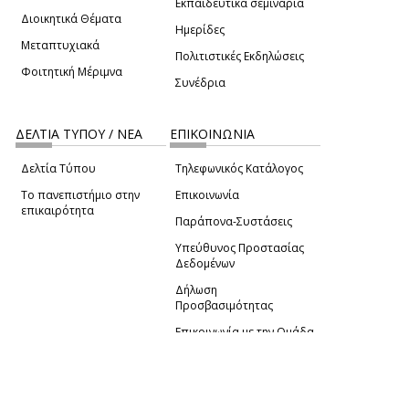
Εκπαιδευτικά σεμινάρια
Διοικητικά Θέματα
Ημερίδες
Μεταπτυχιακά
Πολιτιστικές Εκδηλώσεις
Φοιτητική Μέριμνα
Συνέδρια
ΔΕΛΤΙΑ ΤΥΠΟΥ / ΝΕΑ
ΕΠΙΚΟΙΝΩΝΙΑ
Δελτία Τύπου
Τηλεφωνικός Κατάλογος
Το πανεπιστήμιο στην
Επικοινωνία
επικαιρότητα
Παράπονα-Συστάσεις
Υπεύθυνος Προστασίας
Δεδομένων
Δήλωση
Προσβασιμότητας
Επικοινωνία με την Ομάδα
Πατώντας "Συμφωνώ" μας παρέχετε τη συγκατάθεσή
Ανάπτυξης του site
(link sends e-mail)
σας για τη χρήση cookies με σκοπό τη μέτρηση και την
ανάλυση της επισκεψιμότητας.
© ΠΑΝΕΠΙΣΤΗΜΙΟ ΑΙΓΑΙΟΥ
ΟΡΟΙ ΧΡΗΣΗΣ
ΠΟΛΙΤΙΚΗ COOKIES
ΟΜΑΔΑ
ΑΝΑΠΤΥΞΗΣ
Επιλέξτε "Ρυθμίσεις Cookies" για περισσότερες