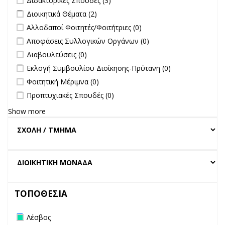
Διδακτορικές Σπουδές (3)
Πανεπιστημίου
filter
Apply Διοικητικά Θέματα filter
Apply Διοικητικά Θέματα filter
Διοικητικά Θέματα (2)
filter
undefined
Αλλοδαποί Φοιτητές/Φοιτήτριες (0)
undefined
Αποφάσεις Συλλογικών Οργάνων (0)
undefined
Διαβουλεύσεις (0)
undefined
Εκλογή Συμβουλίου Διοίκησης-Πρύτανη (0)
undefined
Φοιτητική Μέριμνα (0)
undefined
Προπτυχιακές Σπουδές (0)
Show more
ΤΟΠΟΘΕΣΙΑ
Remove Λέσβος filter
Λέσβος