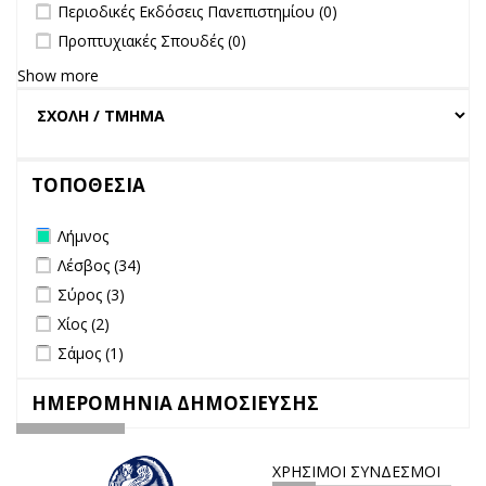
undefined
Περιοδικές Εκδόσεις Πανεπιστημίου (0)
undefined
Προπτυχιακές Σπουδές (0)
Show more
ΤΟΠΟΘΕΣΙΑ
Remove Λήμνος filter
Λήμνος
Apply Λέσβος filter
Apply Λέσβος filter
Λέσβος (34)
Apply Σύρος filter
Apply Σύρος filter
Σύρος (3)
Apply Χίος filter
Apply Χίος filter
Χίος (2)
Apply Σάμος filter
Apply Σάμος filter
Σάμος (1)
ΗΜΕΡΟΜΗΝΙΑ ΔΗΜΟΣΙΕΥΣΗΣ
ΧΡΗΣΙΜΟΙ ΣΥΝΔΕΣΜΟΙ