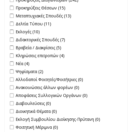
Διαγωνισμών filter
Apply Προκηρύξεις Θέσεων filter
Apply Προκηρύξεις Θέσεων
Προκηρύξεις Θέσεων (15)
filter
Apply Μεταπτυχιακές Σπουδές filter
Apply Μεταπτυχιακές
Μεταπτυχιακές Σπουδές (13)
Σπουδές filter
Apply Δελτία Τύπου filter
Apply Δελτία Τύπου filter
Δελτία Τύπου (11)
Apply Εκλογές filter
Apply Εκλογές filter
Εκλογές (10)
Apply Διδακτορικές Σπουδές filter
Apply Διδακτορικές Σπουδές
Διδακτορικές Σπουδές (7)
filter
Apply Βραβεία / Διακρίσεις filter
Apply Βραβεία / Διακρίσεις filter
Βραβεία / Διακρίσεις (5)
Apply Κληρώσεις επιτροπών filter
Apply Κληρώσεις επιτροπών
Κληρώσεις επιτροπών (4)
filter
Apply Νέα filter
Apply Νέα filter
Νέα (4)
Apply Ψηφίσματα filter
Apply Ψηφίσματα filter
Ψηφίσματα (2)
undefined
Αλλοδαποί Φοιτητές/Φοιτήτριες (0)
undefined
Ανακοινώσεις άλλων φορέων (0)
undefined
Αποφάσεις Συλλογικών Οργάνων (0)
undefined
Διαβουλεύσεις (0)
undefined
Διοικητικά Θέματα (0)
undefined
Εκλογή Συμβουλίου Διοίκησης-Πρύτανη (0)
undefined
Φοιτητική Μέριμνα (0)