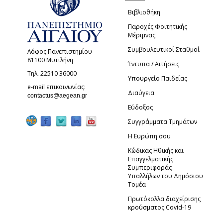
Βιβλιοθήκη
Παροχές Φοιτητικής
Μέριμνας
Συμβουλευτικοί Σταθμοί
Λόφος Πανεπιστημίου
81100 Μυτιλήνη
Έντυπα / Αιτήσεις
Τηλ. 22510 36000
Υπουργείο Παιδείας
e-mail επικοινωνίας:
Διαύγεια
(link sends e-mail)
contactus@aegean.gr
Εύδοξος
Συγγράμματα Τμημάτων
Η Ευρώπη σου
Κώδικας Ηθικής και
Επαγγελματικής
Συμπεριφοράς
Υπαλλήλων του Δημόσιου
Τομέα
Πρωτόκολλα διαχείρισης
κρούσματος Covid-19