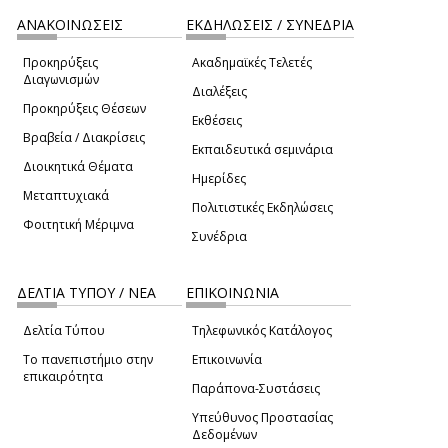
ΑΝΑΚΟΙΝΩΣΕΙΣ
ΕΚΔΗΛΩΣΕΙΣ / ΣΥΝΕΔΡΙΑ
Προκηρύξεις
Ακαδημαϊκές Τελετές
Διαγωνισμών
Διαλέξεις
Προκηρύξεις Θέσεων
Εκθέσεις
Βραβεία / Διακρίσεις
Εκπαιδευτικά σεμινάρια
Διοικητικά Θέματα
Ημερίδες
Μεταπτυχιακά
Πολιτιστικές Εκδηλώσεις
Φοιτητική Μέριμνα
Συνέδρια
ΔΕΛΤΙΑ ΤΥΠΟΥ / ΝΕΑ
ΕΠΙΚΟΙΝΩΝΙΑ
Δελτία Τύπου
Τηλεφωνικός Κατάλογος
Το πανεπιστήμιο στην
Επικοινωνία
επικαιρότητα
Παράπονα-Συστάσεις
Υπεύθυνος Προστασίας
Δεδομένων