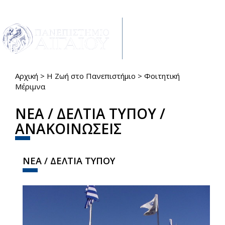
Παράκαμψη προς το κυρίως περιεχόμενο
Toggle
navigat
Αρχική
>
Η Ζωή στο Πανεπιστήμιο
>
Φοιτητική
Είστε εδώ
Μέριμνα
ΝΕΑ / ΔΕΛΤΙΑ ΤΥΠΟΥ /
ΑΝΑΚΟΙΝΩΣΕΙΣ
ΝΕΑ / ΔΕΛΤΙΑ ΤΥΠΟΥ