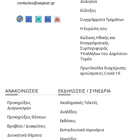
Διαύγεια
(link sends e-mail)
contactus@aegean.gr
Εύδοξος
Συγγράμματα Τμημάτων
Η Ευρώπη σου
Κώδικας Ηθικής και
Επαγγελματικής
Συμπεριφοράς
Υπαλλήλων του Δημόσιου
Τομέα
Πρωτόκολλα διαχείρισης
κρούσματος Covid-19
ΑΝΑΚΟΙΝΩΣΕΙΣ
ΕΚΔΗΛΩΣΕΙΣ / ΣΥΝΕΔΡΙΑ
Προκηρύξεις
Ακαδημαϊκές Τελετές
Διαγωνισμών
Διαλέξεις
Προκηρύξεις Θέσεων
Εκθέσεις
Βραβεία / Διακρίσεις
Εκπαιδευτικά σεμινάρια
Διοικητικά Θέματα
Ημερίδες