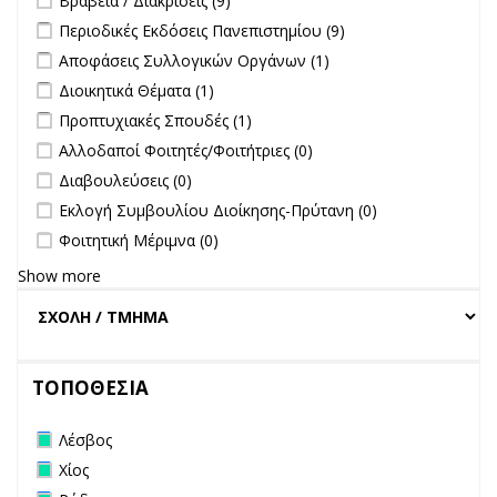
Βραβεία / Διακρίσεις (9)
Apply Περιοδικές Εκδόσεις Πανεπιστημίου filter
Apply Περιοδικές
Περιοδικές Εκδόσεις Πανεπιστημίου (9)
Εκδόσεις
Apply Αποφάσεις Συλλογικών Οργάνων filter
Apply Αποφάσεις
Αποφάσεις Συλλογικών Οργάνων (1)
Πανεπιστημίου
Συλλογικών
Apply Διοικητικά Θέματα filter
Apply Διοικητικά Θέματα filter
Διοικητικά Θέματα (1)
filter
Οργάνων filter
Apply Προπτυχιακές Σπουδές filter
Apply Προπτυχιακές Σπουδές
Προπτυχιακές Σπουδές (1)
filter
undefined
Αλλοδαποί Φοιτητές/Φοιτήτριες (0)
undefined
Διαβουλεύσεις (0)
undefined
Εκλογή Συμβουλίου Διοίκησης-Πρύτανη (0)
undefined
Φοιτητική Μέριμνα (0)
Show more
ΤΟΠΟΘΕΣΙΑ
Remove Λέσβος filter
Λέσβος
Remove Χίος filter
Χίος
Remove Ρόδος filter