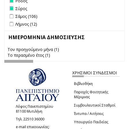
Ρόδος
Remove Σύρος filter
Σύρος
Apply Σάμος filter
Apply Σάμος filter
Σάμος (106)
Apply Λήμνος filter
Apply Λήμνος filter
Λήμνος (12)
ΗΜΕΡΟΜΗΝΙΑ ΔΗΜΟΣΙΕΥΣΗΣ
Τον προηγούμενο μήνα (1)
Apply Τον προηγούμενο μήνα
Το περασμένο έτος (1)
Apply Το περασμένο έτος filter
filter
ΧΡΗΣΙΜΟΙ ΣΥΝΔΕΣΜΟΙ
Βιβλιοθήκη
Παροχές Φοιτητικής
Μέριμνας
Συμβουλευτικοί Σταθμοί
Λόφος Πανεπιστημίου
81100 Μυτιλήνη
Έντυπα / Αιτήσεις
Τηλ. 22510 36000
Υπουργείο Παιδείας
e-mail επικοινωνίας: