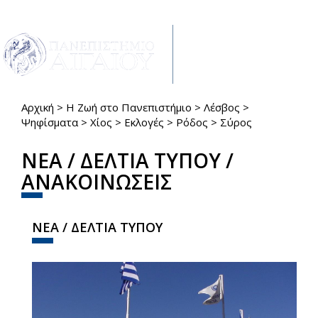
Παράκαμψη προς το κυρίως περιεχόμενο
Toggle
navigat
Αρχική
>
Η Ζωή στο Πανεπιστήμιο
>
Λέσβος
>
Είστε εδώ
Ψηφίσματα
>
Χίος
>
Εκλογές
>
Ρόδος
>
Σύρος
ΝΕΑ / ΔΕΛΤΙΑ ΤΥΠΟΥ /
ΑΝΑΚΟΙΝΩΣΕΙΣ
ΝΕΑ / ΔΕΛΤΙΑ ΤΥΠΟΥ