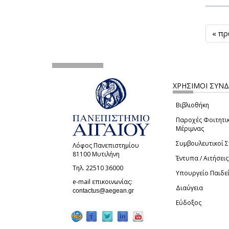
« π
ΧΡΗΣΙΜΟΙ ΣΥΝ
Βιβλιοθήκη
Παροχές Φοιτητι
Μέριμνας
Συμβουλευτικοί 
Λόφος Πανεπιστημίου
81100 Μυτιλήνη
Έντυπα / Αιτήσεις
Τηλ. 22510 36000
Υπουργείο Παιδε
e-mail επικοινωνίας:
Διαύγεια
(link sends e-mail)
contactus@aegean.gr
Εύδοξος