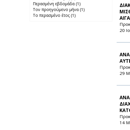
Περασμένη εβδομάδα (1)
24 ώρες filter
Apply
ΔΙΑ
Τον προηγούμενο μήνα (1)
Περασμένη
Apply Τον
ΜΙΣ
Το περασμένο έτος (1)
Apply Το
εβδομάδα filter
προηγούμενο
ΑΙΓΑ
περασμένο έτος
μήνα filter
Προκ
filter
20 Ι
ΑΝΑ
ΑΥΤ
Προκ
29 Μ
ΑΝΑ
ΔΙΑ
ΚΑΤ
Προκ
14 Μ