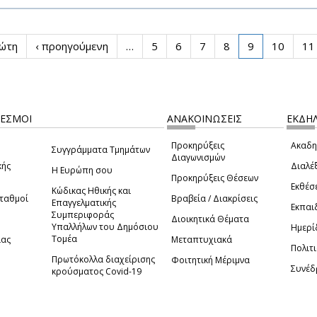
ρώτη
‹ προηγούμενη
…
5
6
7
8
9
10
11
ΔΕΣΜΟΙ
ΑΝΑΚΟΙΝΩΣΕΙΣ
ΕΚΔΗΛ
Προκηρύξεις
Ακαδη
Συγγράμματα Τμημάτων
Διαγωνισμών
κής
Διαλέξ
Η Ευρώπη σου
Προκηρύξεις Θέσεων
Εκθέσ
Κώδικας Ηθικής και
Σταθμοί
Βραβεία / Διακρίσεις
Επαγγελματικής
Εκπαι
Συμπεριφοράς
Διοικητικά Θέματα
Υπαλλήλων του Δημόσιου
Ημερί
Τομέα
ίας
Μεταπτυχιακά
Πολιτι
Πρωτόκολλα διαχείρισης
Φοιτητική Μέριμνα
Συνέδ
κρούσματος Covid-19