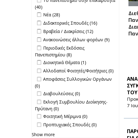
Το πανεπιστήμιο στην επικαιρότητα
επιτροπών
επικαιρότητα filter
(40)
Apply Το πανεπιστήμιο στην
filter
Διε
Apply Νέα filter
επικαιρότητα filter
Apply Νέα filter
Νέα (28)
Παν
Apply Διδακτορικές Σπουδές filter
Apply
Διδακτορικές Σπουδές (16)
Δια
Διδακτορικές
Apply Βραβεία / Διακρίσεις filter
Apply
Βραβεία / Διακρίσεις (12)
Παν
Σπουδές
Βραβεία /
Apply Ανακοινώσεις άλλων φορέων
Apply
Ανακοινώσεις άλλων φορέων (9)
filter
Διακρίσεις
filter
Ανακοινώσεις
Apply Περιοδικές Εκδόσεις
Περιοδικές Εκδόσεις
filter
άλλων
Πανεπιστημίου filter
Πανεπιστημίου (8)
Apply Περιοδικές
φορέων filter
Apply Διοικητικά Θέματα filter
Εκδόσεις
Apply Διοικητικά
Διοικητικά Θέματα (1)
Πανεπιστημίου filter
Θέματα filter
undefined
Αλλοδαποί Φοιτητές/Φοιτήτριες (0)
undefined
ΑΝΑ
Αποφάσεις Συλλογικών Οργάνων
ΣΥΓ
(0)
ΤΟΥ
undefined
Διαβουλεύσεις (0)
Προκ
undefined
Εκλογή Συμβουλίου Διοίκησης-
7 Ιο
Πρύτανη (0)
undefined
Φοιτητική Μέριμνα (0)
undefined
Προπτυχιακές Σπουδές (0)
ΠΑΡ
Show more
ΓΙΑ