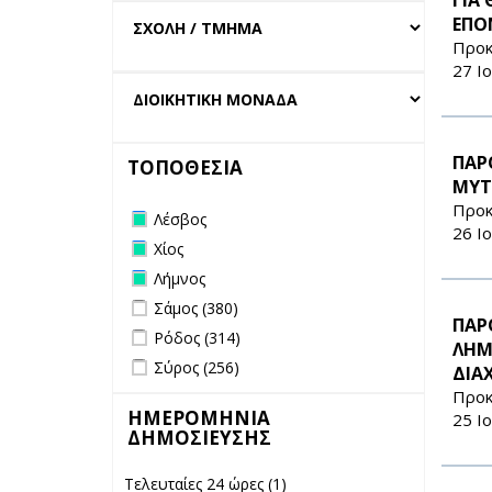
ΕΠΟ
Προκ
27 Ι
ΠΑΡ
ΤΟΠΟΘΕΣΙΑ
ΜΥΤ
Προκ
Remove Λέσβος filter
Λέσβος
26 Ι
Remove Χίος filter
Χίος
Remove Λήμνος filter
Λήμνος
Apply Σάμος filter
Apply Σάμος filter
Σάμος (380)
ΠΑΡ
Apply Ρόδος filter
Apply Ρόδος filter
Ρόδος (314)
ΛΗΜ
Apply Σύρος filter
Apply Σύρος filter
Σύρος (256)
ΔΙΑ
Προκ
ΗΜΕΡΟΜΗΝΙΑ
25 Ι
ΔΗΜΟΣΙΕΥΣΗΣ
Τελευταίες 24 ώρες (1)
Apply Τελευταίες