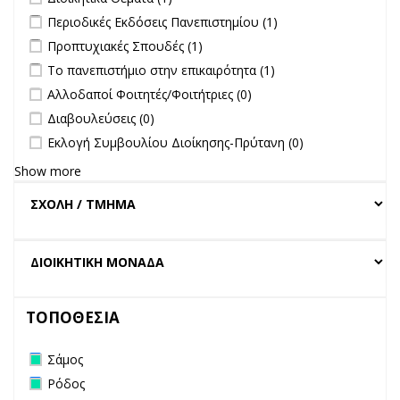
Οργάνων filter
Apply Περιοδικές Εκδόσεις Πανεπιστημίου filter
Apply Περιοδικές
Περιοδικές Εκδόσεις Πανεπιστημίου (1)
Εκδόσεις
Apply Προπτυχιακές Σπουδές filter
Apply Προπτυχιακές Σπουδές
Προπτυχιακές Σπουδές (1)
Πανεπιστημίου
filter
Apply Το πανεπιστήμιο στην επικαιρότητα filter
Apply Το
Το πανεπιστήμιο στην επικαιρότητα (1)
filter
πανεπιστήμιο στην
undefined
Αλλοδαποί Φοιτητές/Φοιτήτριες (0)
επικαιρότητα filter
undefined
Διαβουλεύσεις (0)
undefined
Εκλογή Συμβουλίου Διοίκησης-Πρύτανη (0)
Show more
ΤΟΠΟΘΕΣΙΑ
Remove Σάμος filter
Σάμος
Remove Ρόδος filter
Ρόδος