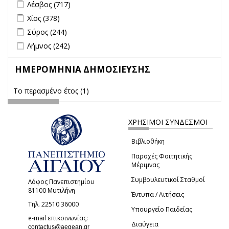
Apply Λέσβος filter
Apply Λέσβος filter
Λέσβος (717)
Apply Χίος filter
Apply Χίος filter
Χίος (378)
Apply Σύρος filter
Apply Σύρος filter
Σύρος (244)
Apply Λήμνος filter
Apply Λήμνος filter
Λήμνος (242)
ΗΜΕΡΟΜΗΝΙΑ ΔΗΜΟΣΙΕΥΣΗΣ
Το περασμένο έτος (1)
Apply Το περασμένο έτος filter
ΧΡΗΣΙΜΟΙ ΣΥΝΔΕΣΜΟΙ
Βιβλιοθήκη
Παροχές Φοιτητικής
Μέριμνας
Συμβουλευτικοί Σταθμοί
Λόφος Πανεπιστημίου
81100 Μυτιλήνη
Έντυπα / Αιτήσεις
Τηλ. 22510 36000
Υπουργείο Παιδείας
e-mail επικοινωνίας:
Διαύγεια
(link sends e-mail)
contactus@aegean.gr