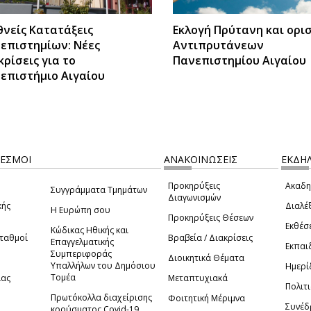
θνείς Κατατάξεις
Εκλογή Πρύτανη και ορι
επιστημίων: Νέες
Αντιπρυτάνεων
κρίσεις για το
Πανεπιστημίου Αιγαίου
επιστήμιο Αιγαίου
ΔΕΣΜΟΙ
ΑΝΑΚΟΙΝΩΣΕΙΣ
ΕΚΔΗΛ
Προκηρύξεις
Ακαδη
Συγγράμματα Τμημάτων
Διαγωνισμών
κής
Διαλέξ
Η Ευρώπη σου
Προκηρύξεις Θέσεων
Εκθέσ
Κώδικας Ηθικής και
Σταθμοί
Βραβεία / Διακρίσεις
Επαγγελματικής
Εκπαι
Συμπεριφοράς
Διοικητικά Θέματα
Υπαλλήλων του Δημόσιου
Ημερί
Τομέα
ίας
Μεταπτυχιακά
Πολιτι
Πρωτόκολλα διαχείρισης
Φοιτητική Μέριμνα
Συνέδ
κρούσματος Covid-19