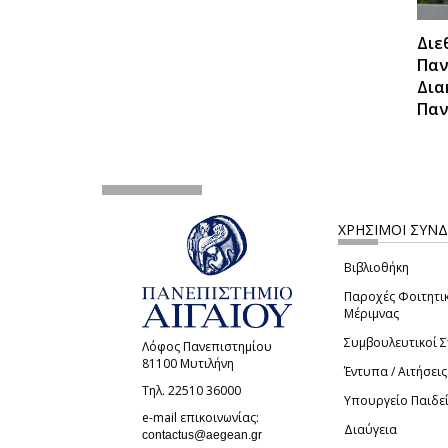
Διε
Παν
Δια
Παν
ΧΡΗΣΙΜΟΙ ΣΥΝ
Βιβλιοθήκη
Παροχές Φοιτητι
Μέριμνας
Συμβουλευτικοί 
Λόφος Πανεπιστημίου
81100 Μυτιλήνη
Έντυπα / Αιτήσεις
Τηλ. 22510 36000
Υπουργείο Παιδε
e-mail επικοινωνίας:
Διαύγεια
(link sends e-mail)
contactus@aegean.gr