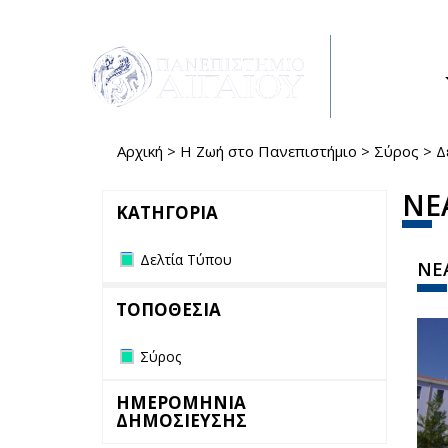
Παράκαμψη προς το κυρίως περιεχόμενο
ΣΠΟΥΔΕΣ
Αρχική
>
Η Ζωή στο Πανεπιστήμιο
>
Σύρος
>
Δ
Είστε εδώ
ΝΕ
ΚΑΤΗΓΟΡΙΑ
Remove Δελτία Τύπου filter
Δελτία Τύπου
ΝΕΑ
ΤΟΠΟΘΕΣΙΑ
Remove Σύρος filter
Σύρος
ΗΜΕΡΟΜΗΝΙΑ
ΔΗΜΟΣΙΕΥΣΗΣ