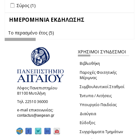
Apply Σύρος filter
Apply Σύρος filter
Σύρος (1)
ΗΜΕΡΟΜΗΝΙΑ ΕΚΔΗΛΩΣΗΣ
Το περασμένο έτος (5)
Apply Το περασμένο έτος filter
ΧΡΗΣΙΜΟΙ ΣΥΝΔΕΣΜΟΙ
Βιβλιοθήκη
Παροχές Φοιτητικής
Μέριμνας
Συμβουλευτικοί Σταθμοί
Λόφος Πανεπιστημίου
81100 Μυτιλήνη
Έντυπα / Αιτήσεις
Τηλ. 22510 36000
Υπουργείο Παιδείας
e-mail επικοινωνίας:
Διαύγεια
(link sends e-mail)
contactus@aegean.gr
Εύδοξος
Συγγράμματα Τμημάτων