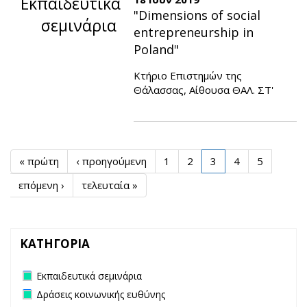
Εκπαιδευτικά
"Dimensions of social
σεμινάρια
entrepreneurship in
Poland"
Κτήριο Επιστημών της
Θάλασσας, Αίθουσα ΘΑΛ. ΣΤ'
« πρώτη
‹ προηγούμενη
1
2
3
4
5
επόμενη ›
τελευταία »
ΚΑΤΗΓΟΡΙΑ
Remove Εκπαιδευτικά σεμινάρια filter
Εκπαιδευτικά σεμινάρια
Remove Δράσεις κοινωνικής ευθύνης filter
Δράσεις κοινωνικής ευθύνης