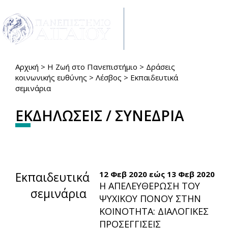
Παράκαμψη προς το κυρίως περιεχόμενο
Toggle
navigat
Αρχική
>
Η Ζωή στο Πανεπιστήμιο
>
Δράσεις
Είστε εδώ
κοινωνικής ευθύνης
>
Λέσβος
>
Εκπαιδευτικά
σεμινάρια
ΕΚΔΗΛΩΣΕΙΣ / ΣΥΝΕΔΡΙΑ
Εκπαιδευτικά
12 Φεβ 2020
εώς
13 Φεβ 2020
Η ΑΠΕΛΕΥΘΕΡΩΣΗ ΤΟΥ
σεμινάρια
ΨΥΧΙΚΟΥ ΠΟΝΟΥ ΣΤΗΝ
ΚΟΙΝΟΤΗΤΑ: ΔΙΑΛΟΓΙΚΕΣ
ΠΡΟΣΕΓΓΙΣΕΙΣ