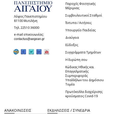
Παροχές Φοιτητικής
Μέριμνας
Συμβουλευτικοί Σταθμοί
Λόφος Πανεπιστημίου
81100 Μυτιλήνη
Έντυπα / Αιτήσεις
Τηλ. 22510 36000
Υπουργείο Παιδείας
e-mail επικοινωνίας:
Διαύγεια
(link sends e-mail)
contactus@aegean.gr
Εύδοξος
Συγγράμματα Τμημάτων
Η Ευρώπη σου
Κώδικας Ηθικής και
Επαγγελματικής
Συμπεριφοράς
Υπαλλήλων του Δημόσιου
Τομέα
Πρωτόκολλα διαχείρισης
κρούσματος Covid-19
ΑΝΑΚΟΙΝΩΣΕΙΣ
ΕΚΔΗΛΩΣΕΙΣ / ΣΥΝΕΔΡΙΑ