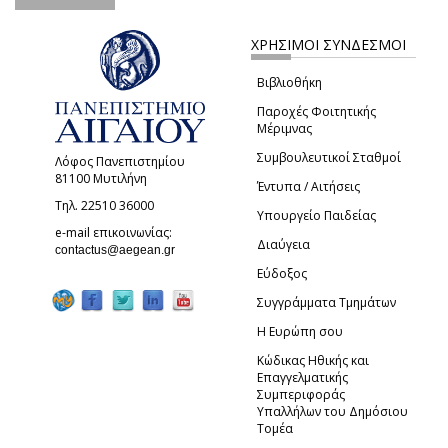
ΧΡΗΣΙΜΟΙ ΣΥΝΔΕΣΜΟΙ
Βιβλιοθήκη
Παροχές Φοιτητικής
Μέριμνας
Συμβουλευτικοί Σταθμοί
Λόφος Πανεπιστημίου
81100 Μυτιλήνη
Έντυπα / Αιτήσεις
Τηλ. 22510 36000
Υπουργείο Παιδείας
e-mail επικοινωνίας:
Διαύγεια
(link sends e-mail)
contactus@aegean.gr
Εύδοξος
Συγγράμματα Τμημάτων
Η Ευρώπη σου
Κώδικας Ηθικής και
Επαγγελματικής
Συμπεριφοράς
Υπαλλήλων του Δημόσιου
Τομέα