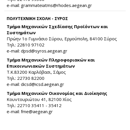
e-mail:
grammateiatms@rhodes.aegean.gr
(link sends e-
mail)
ΠΟΛΥΤΕΧΝΙΚΗ ΣΧΟΛΗ - ΣΥΡΟΣ
Τμήμα Μηχανικών Σχεδίασης Προϊόντων και
Συστημάτων
Πρώην 1ο Γυμνάσιο Σύρου, Ερμούπολη, 84100 Σύρος
Τηλ.: 22810 97102
e-mail:
dpsd@syros.aegean.gr
(link sends e-mail)
Τμήμα Μηχανικών Πληροφοριακών και
Επικοινωνιακών Συστημάτων
Τ.Κ.83200 Καρλόβασι, Σάμος
Τηλ.: 22730 82200
e-mail:
dicsd@icsd.aegean.gr
(link sends e-mail)
Τμήμα Μηχανικών Οικονομίας και Διοίκησης
Κουντουριώτου 41, 82100 Χίος
Τηλ.: 22710 35411 - 35412
e-mail:
fme@aegean.gr
(link sends e-mail)