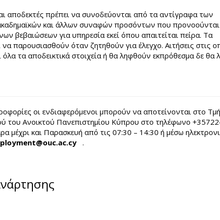
ίναι αποδεκτές πρέπει να συνοδεύονται από τα αντίγραφα των
ακαδημαϊκών και άλλων συναφών προσόντων που προνοούνται
ων βεβαιώσεων για υπηρεσία εκεί όπου απαιτείται πείρα. Τα
να παρουσιασθούν όταν ζητηθούν για έλεγχο. Αιτήσεις στις οπ
 όλα τα αποδεικτικά στοιχεία ή θα ληφθούν εκπρόθεσμα δε θα
ροφορίες οι ενδιαφερόμενοι μπορούν να αποτείνονται στο Τμ
ύ του Ανοικτού Πανεπιστημίου Κύπρου στο τηλέφωνο +35722
ρα μέχρι και Παρασκευή από τις 07:30 – 14:30 ή μέσω ηλεκτρον
ployment@ouc.ac.cy
(link sends e-mail)
.
ανάρτησης