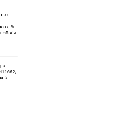
 πιο
οίες δε
 ληφθούν
ήμα
411662,
ικού