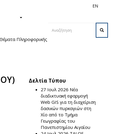
EN
ς
Διεθνή
Προσωπικό
ΙΣΤΗΜΙΟ
Φόρμα
 Θέματα Πληροφορικής (θέσεις πρώτου
αναζήτησης
Αναζήτηση
ΟΥ)
Δελτία Τύπου
27 Ιουλ 2026
Νέα
διαδικτυακή εφαρμογή
Web GIS για τη διαχείριση
δασικών πυρκαγιών στη
Χίο από το Τμήμα
Γεωγραφίας του
Πανεπιστημίου Αιγαίου
24 Ιουλ 2026
TALOS –