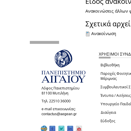
Είδος ανακοί
Ανακοινώσεις άλλων
Σχετικά αρχε
Ανακοίνωση
ΧΡΗΣΙΜΟΙ ΣΥΝ
Βιβλιοθήκη
Παροχές Φοιτητι
Μέριμνας
Συμβουλευτικοί 
Λόφος Πανεπιστημίου
81100 Μυτιλήνη
Έντυπα / Αιτήσεις
Τηλ. 22510 36000
Υπουργείο Παιδε
e-mail επικοινωνίας:
Διαύγεια
(link sends e-mail)
contactus@aegean.gr
Εύδοξος