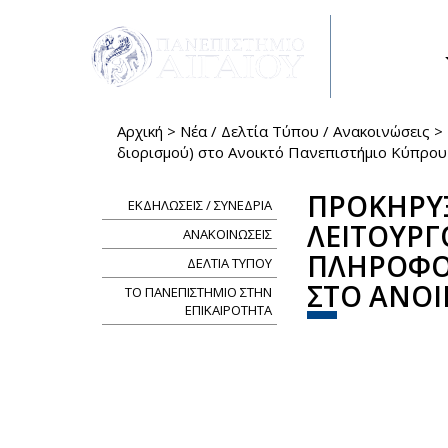
Παράκαμψη προς το κυρίως περιεχόμενο
ΣΠΟΥΔΕΣ
Αρχική
>
Νέα / Δελτία Τύπου / Ανακοινώσεις
>
Είστε εδώ
διορισμού) στο Ανοικτό Πανεπιστήμιο Κύπρου
ΠΡΟΚΗΡΥΞ
ΕΚΔΗΛΩΣΕΙΣ / ΣΥΝΕΔΡΙΑ
ΛΕΙΤΟΥΡΓ
ΑΝΑΚΟΙΝΩΣΕΙΣ
ΠΛΗΡΟΦΟΡ
ΔΕΛΤΙΑ ΤΥΠΟΥ
ΣΤΟ ΑΝΟΙ
ΤΟ ΠΑΝΕΠΙΣΤΗΜΙΟ ΣΤΗΝ
ΕΠΙΚΑΙΡΟΤΗΤΑ
Share
Face
Tw