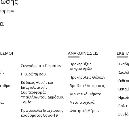
νωσης
 φορέων
ία
ΔΕΣΜΟΙ
ΑΝΑΚΟΙΝΩΣΕΙΣ
ΕΚΔΗΛ
Προκηρύξεις
Ακαδη
Συγγράμματα Τμημάτων
Διαγωνισμών
κής
Διαλέξ
Η Ευρώπη σου
Προκηρύξεις Θέσεων
Εκθέσ
Κώδικας Ηθικής και
Σταθμοί
Βραβεία / Διακρίσεις
Επαγγελματικής
Εκπαι
Συμπεριφοράς
Διοικητικά Θέματα
Υπαλλήλων του Δημόσιου
Ημερί
Τομέα
ίας
Μεταπτυχιακά
Πολιτι
Πρωτόκολλα διαχείρισης
Φοιτητική Μέριμνα
Συνέδ
κρούσματος Covid-19