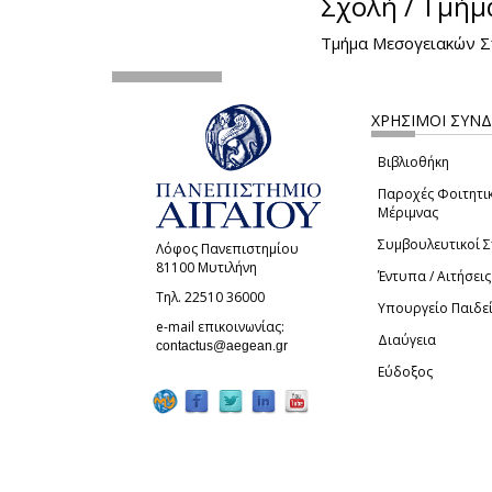
Σχολή / Τμήμ
Τμήμα Μεσογειακών Σπ
ΧΡΗΣΙΜΟΙ ΣΥΝ
Βιβλιοθήκη
Παροχές Φοιτητι
Μέριμνας
Συμβουλευτικοί 
Λόφος Πανεπιστημίου
81100 Μυτιλήνη
Έντυπα / Αιτήσεις
Τηλ. 22510 36000
Υπουργείο Παιδε
e-mail επικοινωνίας:
Διαύγεια
(link sends e-mail)
contactus@aegean.gr
Εύδοξος