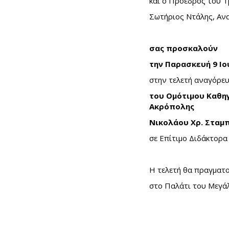
και ο Πρόεδρος του 
Σωτήριος Ντάλης, Αν
σ
α
ς προσκαλούν
τη
ν Παρασκευή 9 Ιο
στην τελετή αναγόρε
του Ομότιμου Καθη
Ακρόπολης
Νικολάου Χρ. Σταμ
σε Επίτιμο Διδάκτορ
Η τελετή θα πραγματο
στο Παλάτι του Μεγά