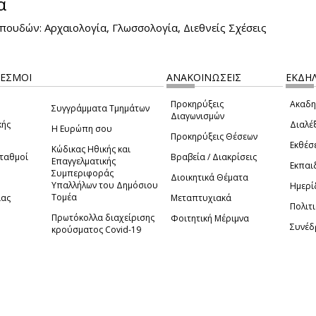
α
ουδών: Αρχαιολογία, Γλωσσολογία, Διεθνείς Σχέσεις
ΔΕΣΜΟΙ
ΑΝΑΚΟΙΝΩΣΕΙΣ
ΕΚΔΗΛ
Προκηρύξεις
Ακαδη
Συγγράμματα Τμημάτων
Διαγωνισμών
κής
Διαλέξ
Η Ευρώπη σου
Προκηρύξεις Θέσεων
Εκθέσ
Κώδικας Ηθικής και
Σταθμοί
Βραβεία / Διακρίσεις
Επαγγελματικής
Εκπαι
Συμπεριφοράς
Διοικητικά Θέματα
Υπαλλήλων του Δημόσιου
Ημερί
Τομέα
ίας
Μεταπτυχιακά
Πολιτι
Πρωτόκολλα διαχείρισης
Φοιτητική Μέριμνα
Συνέδ
κρούσματος Covid-19