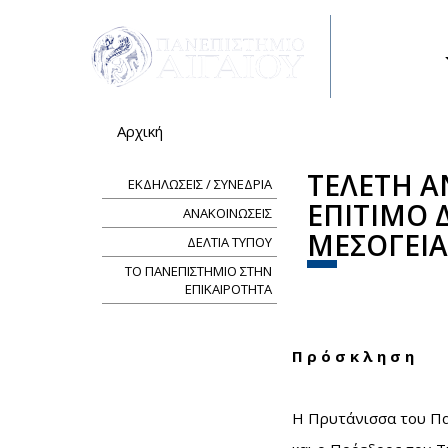
Παράκαμψη προς το κυρίως περιεχόμενο
ΣΠΟΥΔΕΣ
Αρχική
Είστε εδώ
ΤΕΛΕΤΗ Α
ΕΚΔΗΛΩΣΕΙΣ / ΣΥΝΕΔΡΙΑ
ΕΠΙΤΙΜΟ 
ΑΝΑΚΟΙΝΩΣΕΙΣ
ΜΕΣΟΓΕΙ
ΔΕΛΤΙΑ ΤΥΠΟΥ
ΤΟ ΠΑΝΕΠΙΣΤΗΜΙΟ ΣΤΗΝ
Share
Face
Tw
ΕΠΙΚΑΙΡΟΤΗΤΑ
Π ρ ό σ κ λ η σ η
Η Πρυτάνισσα του Πα