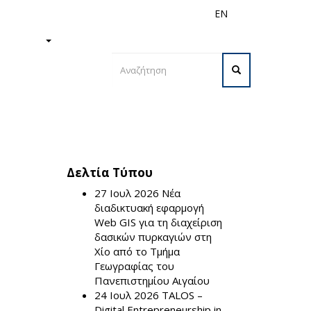
EN
ς
Διεθνή
Προσωπικό
ΙΣΤΗΜΙΟ
Φόρμα
αναζήτησης
Αναζήτηση
Ε
Δελτία Τύπου
27 Ιουλ 2026
Νέα
διαδικτυακή εφαρμογή
Web GIS για τη διαχείριση
δασικών πυρκαγιών στη
Χίο από το Τμήμα
Γεωγραφίας του
Πανεπιστημίου Αιγαίου
24 Ιουλ 2026
TALOS –
Digital Entrepreneurship in