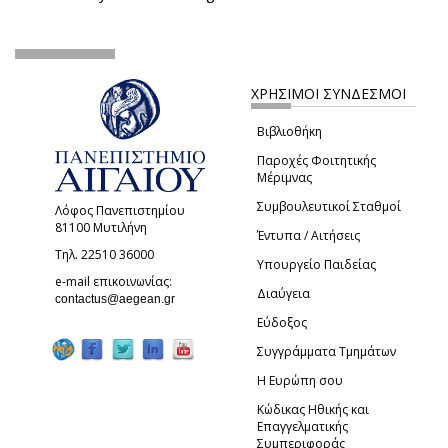
ΧΡΗΣΙΜΟΙ ΣΥΝΔΕΣΜΟΙ
Βιβλιοθήκη
Παροχές Φοιτητικής
Μέριμνας
Συμβουλευτικοί Σταθμοί
Λόφος Πανεπιστημίου
81100 Μυτιλήνη
Έντυπα / Αιτήσεις
Τηλ. 22510 36000
Υπουργείο Παιδείας
e-mail επικοινωνίας:
Διαύγεια
(link sends e-mail)
contactus@aegean.gr
Εύδοξος
Συγγράμματα Τμημάτων
Η Ευρώπη σου
Κώδικας Ηθικής και
Επαγγελματικής
Συμπεριφοράς