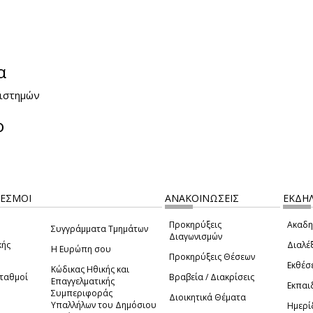
α
ιστημών
ο
ΔΕΣΜΟΙ
ΑΝΑΚΟΙΝΩΣΕΙΣ
ΕΚΔΗΛ
Προκηρύξεις
Ακαδη
Συγγράμματα Τμημάτων
Διαγωνισμών
κής
Διαλέξ
Η Ευρώπη σου
Προκηρύξεις Θέσεων
Εκθέσ
Κώδικας Ηθικής και
Σταθμοί
Βραβεία / Διακρίσεις
Επαγγελματικής
Εκπαι
Συμπεριφοράς
Διοικητικά Θέματα
Υπαλλήλων του Δημόσιου
Ημερί