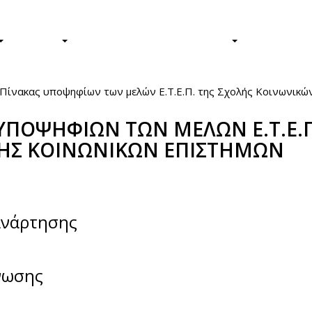
Φοιτητές/τριες
Απόφοιτοι/ε
ΕΡΕΥΝΑ
Η ΖΩΗ ΣΤΟ ΠΑΝΕΠΙΣΤΗΜΙΟ
ΤΟ ΠΑΝΕΠ
Πίνακας υποψηφίων των μελών Ε.T.E.Π. της Σχολής Κοινωνικώ
ΥΠΟΨΗΦΙΩΝ ΤΩΝ ΜΕΛΩΝ Ε.T.E.Π
ΛΗΣ ΚΟΙΝΩΝΙΚΩΝ ΕΠΙΣΤΗΜΩΝ
book
itter
ανάρτησης
νωσης