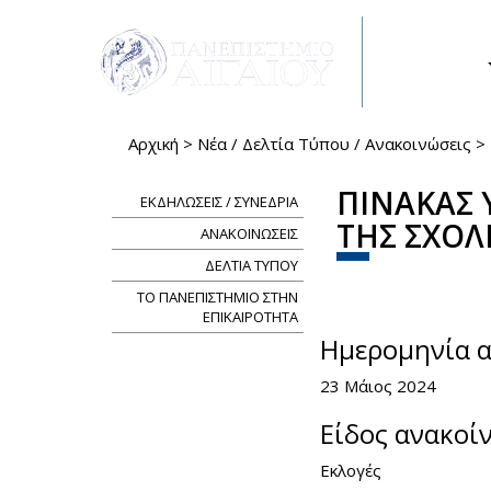
Παράκαμψη προς το κυρίως περιεχόμενο
ΣΠΟΥΔΕΣ
Αρχική
>
Νέα / Δελτία Τύπου / Ανακοινώσεις
>
Είστε εδώ
ΠΙΝΑΚΑΣ 
ΕΚΔΗΛΩΣΕΙΣ / ΣΥΝΕΔΡΙΑ
ΤΗΣ ΣΧΟ
ΑΝΑΚΟΙΝΩΣΕΙΣ
ΔΕΛΤΙΑ ΤΥΠΟΥ
Share
Face
Tw
ΤΟ ΠΑΝΕΠΙΣΤΗΜΙΟ ΣΤΗΝ
ΕΠΙΚΑΙΡΟΤΗΤΑ
Ημερομηνία 
23 Μάιος 2024
Είδος ανακοί
Εκλογές