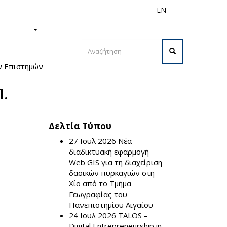
EN
ς
Διεθνή
Προσωπικό
ΙΣΤΗΜΙΟ
Φόρμα
ν Επιστημών
αναζήτησης
Αναζήτηση
.
Δελτία Τύπου
27 Ιουλ 2026
Νέα
διαδικτυακή εφαρμογή
Web GIS για τη διαχείριση
δασικών πυρκαγιών στη
Χίο από το Τμήμα
Γεωγραφίας του
Πανεπιστημίου Αιγαίου
24 Ιουλ 2026
TALOS –
Digital Entrepreneurship in