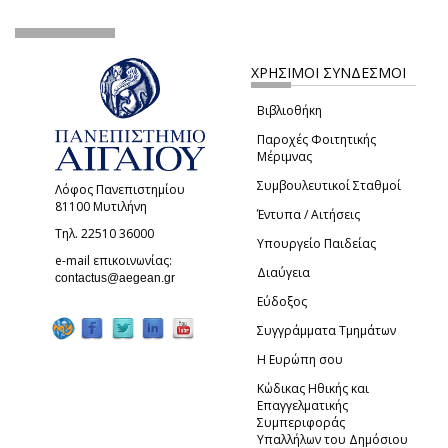
ΧΡΗΣΙΜΟΙ ΣΥΝΔΕΣΜΟΙ
Βιβλιοθήκη
Παροχές Φοιτητικής
Μέριμνας
Συμβουλευτικοί Σταθμοί
Λόφος Πανεπιστημίου
81100 Μυτιλήνη
Έντυπα / Αιτήσεις
Τηλ. 22510 36000
Υπουργείο Παιδείας
e-mail επικοινωνίας:
Διαύγεια
(link sends e-mail)
contactus@aegean.gr
Εύδοξος
Συγγράμματα Τμημάτων
Η Ευρώπη σου
Κώδικας Ηθικής και
Επαγγελματικής
Συμπεριφοράς
Υπαλλήλων του Δημόσιου