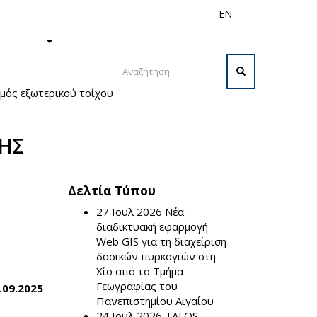
EN
ς
Διεθνή
Προσωπικό
ΙΣΤΗΜΙΟ
Φόρμα
μός εξωτερικού τοίχου στην πρόσοψη επί της
αναζήτησης
Αναζήτηση
ΣΗΣ
Δελτία Τύπου
27 Ιουλ 2026
Νέα
διαδικτυακή εφαρμογή
Web GIS για τη διαχείριση
δασικών πυρκαγιών στη
Χίο από το Τμήμα
Γεωγραφίας του
.09.2025
Πανεπιστημίου Αιγαίου
24 Ιουλ 2026
TALOS –