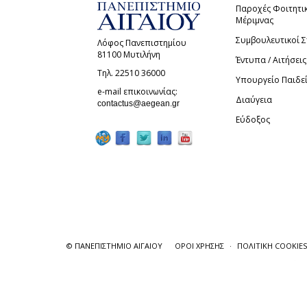
Παροχές Φοιτητι
Μέριμνας
Συμβουλευτικοί 
Λόφος Πανεπιστημίου
81100 Μυτιλήνη
Έντυπα / Αιτήσεις
Τηλ. 22510 36000
Υπουργείο Παιδε
e-mail επικοινωνίας:
Διαύγεια
(link sends e-mail)
contactus@aegean.gr
Εύδοξος
© ΠΑΝΕΠΙΣΤΗΜΙΟ ΑΙΓΑΙΟΥ
ΟΡΟΙ ΧΡΗΣΗΣ
ΠΟΛΙΤΙΚΗ COOKIES
Πατώντας "Συμφωνώ" μας παρέχετε τη συ
σκοπό τη μέτρηση και την ανάλυση της 
Επιλέξτε "Ρυθμίσεις Cookies" για περισ