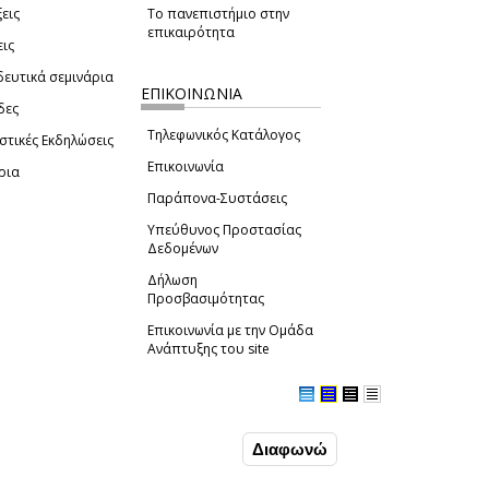
εις
Το πανεπιστήμιο στην
επικαιρότητα
εις
δευτικά σεμινάρια
ΕΠΙΚΟΙΝΩΝΙΑ
δες
Τηλεφωνικός Κατάλογος
στικές Εκδηλώσεις
Επικοινωνία
ρια
Παράπονα-Συστάσεις
Υπεύθυνος Προστασίας
Δεδομένων
Δήλωση
Προσβασιμότητας
Επικοινωνία με την Ομάδα
Ανάπτυξης του site
(link sends e-mail)
Συμφωνώ
Διαφωνώ