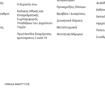
Διαγωνισμών
κής
Διαλέξ
Η Ευρώπη σου
Προκηρύξεις Θέσεων
Εκθέσ
Κώδικας Ηθικής και
Σταθμοί
Βραβεία / Διακρίσεις
Επαγγελματικής
Εκπαι
Συμπεριφοράς
Διοικητικά Θέματα
Υπαλλήλων του Δημόσιου
Ημερί
Τομέα
ίας
Μεταπτυχιακά
Πολιτι
Πρωτόκολλα διαχείρισης
Φοιτητική Μέριμνα
Συνέδ
κρούσματος Covid-19
ΟΜΑΔΑ ΑΝΑΠΤΥΞΗΣ
γκατάθεσή σας για τη χρήση cookies με
επισκεψιμότητας.
σότερες πληροφορίες.