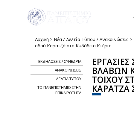
Παράκαμψη προς το κυρίως περιεχόμενο
ΣΠΟΥΔΕΣ
Αρχική
>
Νέα / Δελτία Τύπου / Ανακοινώσεις
>
Είστε εδώ
οδού Καρατζά στο Κυδάδειο Κτήριο
ΕΡΓΑΣΙΕΣ
ΕΚΔΗΛΩΣΕΙΣ / ΣΥΝΕΔΡΙΑ
ΒΛΑΒΩΝ Κ
ΑΝΑΚΟΙΝΩΣΕΙΣ
ΤΟΙΧΟΥ Σ
ΔΕΛΤΙΑ ΤΥΠΟΥ
ΚΑΡΑΤΖΑ 
ΤΟ ΠΑΝΕΠΙΣΤΗΜΙΟ ΣΤΗΝ
ΕΠΙΚΑΙΡΟΤΗΤΑ
Share
Face
Tw