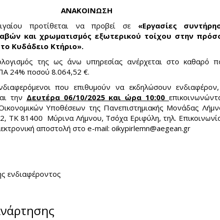
ΑΝΑΚΟΙΝΩΣΗ
Αιγαίου προτίθεται να προβεί σε
«Εργασίες συντήρη
αβών και χρωματισμός εξωτερικού τοίχου στην πρόσ
το Κυδάδειο Κτήριο».
λογισμός της ως άνω υπηρεσίας ανέρχεται στο καθαρό 
ΠΑ 24% ποσού 8.064,52 €.
νδιαφερόμενοι που επιθυμούν να εκδηλώσουν ενδιαφέρον
αι την
Δευτέρα 06/10/2025 και ώρα 10:00
επικοινωνώντ
Οικονομικών Υποθέσεων της Πανεπιστημιακής Μονάδας Λήμν
 2, ΤΚ 81400 Μύρινα Λήμνου, Τσόχα Εριφύλη, τηλ. Επικοινωνί
λεκτρονική αποστολή στο e-mail:
oikypirlemn@aegean.gr
(link 
mail)
ς ενδιαφέροντος
ανάρτησης