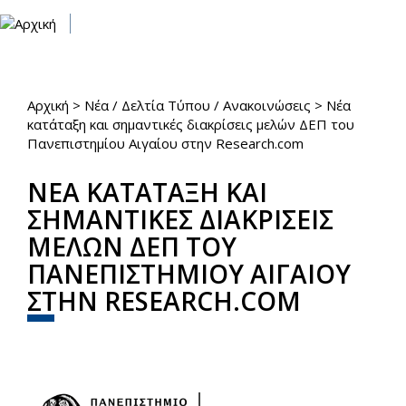
Παράκαμψη προς το κυρίως περιεχόμενο
Toggle
navigat
Αρχική
>
Νέα / Δελτία Τύπου / Ανακοινώσεις
>
Νέα
Είστε εδώ
κατάταξη και σημαντικές διακρίσεις μελών ΔΕΠ του
Πανεπιστημίου Αιγαίου στην Research.com
ΝΕΑ ΚΑΤΑΤΑΞΗ ΚΑΙ
ΣΗΜΑΝΤΙΚΕΣ ΔΙΑΚΡΙΣΕΙΣ
ΜΕΛΩΝ ΔΕΠ ΤΟΥ
ΠΑΝΕΠΙΣΤΗΜΙΟΥ ΑΙΓΑΙΟΥ
ΣΤΗΝ RESEARCH.COM
Share
Facebook
Twitter