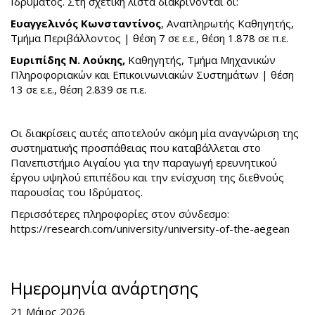
Ιδρύματος. Στη σχετική λίστα διακρίνονται οι:
Ευαγγελινός Κωνσταντίνος
, Αναπληρωτής Καθηγητής,
Τμήμα Περιβάλλοντος | θέση 7 σε ε.ε., θέση 1.878 σε π.ε.
Ευριπίδης Ν. Λούκης,
Καθηγητής, Τμήμα Μηχανικών
Πληροφοριακών και Επικοινωνιακών Συστημάτων | θέση
13 σε ε.ε., θέση 2.839 σε π.ε.
Οι διακρίσεις αυτές αποτελούν ακόμη μία αναγνώριση της
συστηματικής προσπάθειας που καταβάλλεται στο
Πανεπιστήμιο Αιγαίου για την παραγωγή ερευνητικού
έργου υψηλού επιπέδου και την ενίσχυση της διεθνούς
παρουσίας του Ιδρύματος.
Περισσότερες πληροφορίες στον σύνδεσμο:
https://research.com/university/university-of-the-aegean
Ημερομηνία ανάρτησης
21 Μάιος 2026