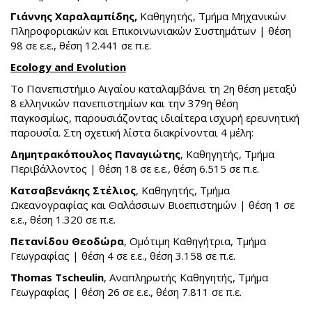
Γιάννης Χαραλαμπίδης,
Καθηγητής, Τμήμα Μηχανικών
Πληροφοριακών και Επικοινωνιακών Συστημάτων | θέση
98 σε ε.ε., θέση 12.441 σε π.ε.
Ecology and Evolution
Το Πανεπιστήμιο Αιγαίου καταλαμβάνει τη 2η θέση μεταξύ
8 ελληνικών πανεπιστημίων και την 379η θέση
παγκοσμίως, παρουσιάζοντας ιδιαίτερα ισχυρή ερευνητική
παρουσία. Στη σχετική λίστα διακρίνονται 4 μέλη:
Δημητρακόπουλος Παναγιώτης
, Καθηγητής, Τμήμα
Περιβάλλοντος | θέση 18 σε ε.ε., θέση 6.515 σε π.ε.
Κατσαβενάκης Στέλιος
, Καθηγητής, Τμήμα
Ωκεανογραφίας και Θαλάσσιων Βιοεπιστημών | θέση 1 σε
ε.ε., θέση 1.320 σε π.ε.
Πετανίδου Θεοδώρα
, Ομότιμη Καθηγήτρια, Τμήμα
Γεωγραφίας | θέση 4 σε ε.ε., θέση 3.158 σε π.ε.
Thomas Tscheulin
, Αναπληρωτής Καθηγητής, Τμήμα
Γεωγραφίας | θέση 26 σε ε.ε., θέση 7.811 σε π.ε.