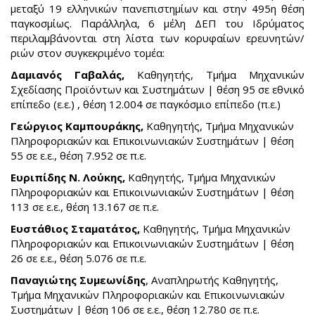
μεταξύ 19 ελληνικών πανεπιστημίων και στην 495η θέση
παγκοσμίως. Παράλληλα, 6 μέλη ΔΕΠ του Ιδρύματος
περιλαμβάνονται στη λίστα των κορυφαίων ερευνητών/
ριών στον συγκεκριμένο τομέα:
Δαμιανός Γαβαλάς,
Καθηγητής, Τμήμα Μηχανικών
Σχεδίασης Προϊόντων και Συστημάτων | θέση 95 σε εθνικό
επίπεδο (ε.ε.) , θέση 12.004 σε παγκόσμιο επίπεδο (π.ε.)
Γεώργιος Καμπουράκης,
Καθηγητής, Τμήμα Μηχανικών
Πληροφοριακών και Επικοινωνιακών Συστημάτων | θέση
55 σε ε.ε., θέση 7.952 σε π.ε.
Ευριπίδης Ν. Λούκης,
Καθηγητής, Τμήμα Μηχανικών
Πληροφοριακών και Επικοινωνιακών Συστημάτων | θέση
113 σε ε.ε., θέση 13.167 σε π.ε.
Ευστάθιος Σταματάτος,
Καθηγητής, Τμήμα Μηχανικών
Πληροφοριακών και Επικοινωνιακών Συστημάτων | θέση
26 σε ε.ε., θέση 5.076 σε π.ε.
Παναγιώτης Συμεωνίδης
, Αναπληρωτής Καθηγητής,
Τμήμα Μηχανικών Πληροφοριακών και Επικοινωνιακών
Συστημάτων | θέση 106 σε ε.ε., θέση 12.780 σε π.ε.