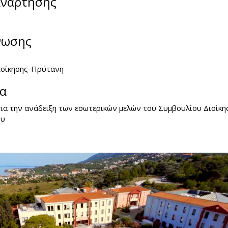
ανάρτησης
νωσης
ιοίκησης-Πρύτανη
ία
για την ανάδειξη των εσωτερικών µελών του Συµβουλίου Διοίκη
ου