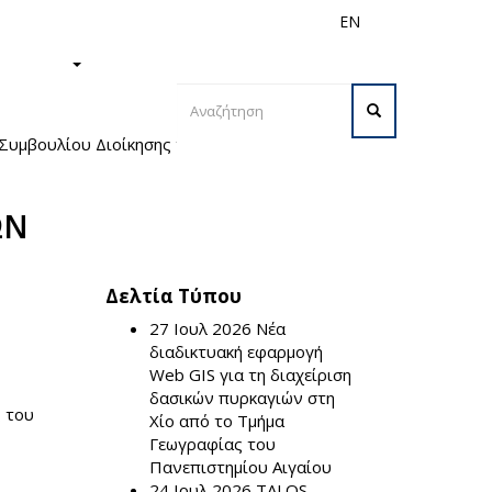
EN
ς
Διεθνή
Προσωπικό
ΙΣΤΗΜΙΟ
Φόρμα
 Συµβουλίου Διοίκησης του Πανεπιστηµίου
αναζήτησης
Αναζήτηση
ΩΝ
Δελτία Τύπου
27 Ιουλ 2026
Νέα
διαδικτυακή εφαρμογή
Web GIS για τη διαχείριση
δασικών πυρκαγιών στη
ς του
Χίο από το Τμήμα
Γεωγραφίας του
Πανεπιστημίου Αιγαίου
24 Ιουλ 2026
TALOS –