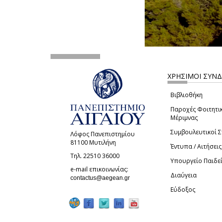
ΧΡΗΣΙΜΟΙ ΣΥΝ
Βιβλιοθήκη
Παροχές Φοιτητι
Μέριμνας
Συμβουλευτικοί 
Λόφος Πανεπιστημίου
81100 Μυτιλήνη
Έντυπα / Αιτήσεις
Τηλ. 22510 36000
Υπουργείο Παιδε
e-mail επικοινωνίας:
Διαύγεια
(link sends e-mail)
contactus@aegean.gr
Εύδοξος