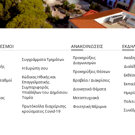
ΔΕΣΜΟΙ
ΑΝΑΚΟΙΝΩΣΕΙΣ
ΕΚΔΗΛ
Προκηρύξεις
Ακαδη
Συγγράμματα Τμημάτων
Διαγωνισμών
κής
Διαλέξ
Η Ευρώπη σου
Προκηρύξεις Θέσεων
Εκθέσ
Κώδικας Ηθικής και
Σταθμοί
Βραβεία / Διακρίσεις
Επαγγελματικής
Εκπαι
Συμπεριφοράς
Διοικητικά Θέματα
Υπαλλήλων του Δημόσιου
Ημερί
Τομέα
ίας
Μεταπτυχιακά
Πολιτι
Πρωτόκολλα διαχείρισης
Φοιτητική Μέριμνα
Συνέδ
κρούσματος Covid-19