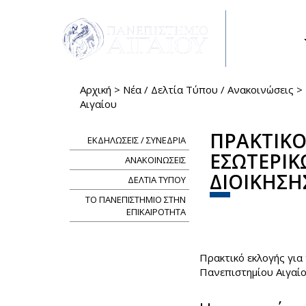
Παράκαμψη προς το κυρίως περιεχόμενο
ΣΠΟΥΔΕΣ
Αρχική
>
Νέα / Δελτία Τύπου / Ανακοινώσεις
>
Είστε εδώ
Αιγαίου
ΠΡΑΚΤΙΚΟ
ΕΚΔΗΛΩΣΕΙΣ / ΣΥΝΕΔΡΙΑ
ΕΣΩΤΕΡΙΚ
ΑΝΑΚΟΙΝΩΣΕΙΣ
ΔΙΟΙΚΗΣΗ
ΔΕΛΤΙΑ ΤΥΠΟΥ
ΤΟ ΠΑΝΕΠΙΣΤΗΜΙΟ ΣΤΗΝ
Share
Face
Tw
ΕΠΙΚΑΙΡΟΤΗΤΑ
Πρακτικό εκλογής για
Πανεπιστηµίου Αιγαί