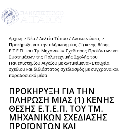
Παράκαμψη προς το κυρίως περιεχόμενο
Toggle
navigat
Αρχική
>
Νέα / Δελτία Τύπου / Ανακοινώσεις
>
Είστε εδώ
Προκήρυξη για την πλήρωση μίας (1) κενής θέσης
Ε.Τ.Ε.Π. του Τμ. Μηχανικών Σχεδίασης Προϊόντων και
Συστημάτων της Πολυτεχνικής Σχολής του
Πανεπιστημίου Αιγαίου με αντικείμενο:«Στοιχεία
σχεδίου και διδιάστατος σχεδιασμός με σύγχρονα και
παραδοσιακά μέσα
ΠΡΟΚΗΡΥΞΗ ΓΙΑ ΤΗΝ
ΠΛΗΡΩΣΗ ΜΙΑΣ (1) ΚΕΝΗΣ
ΘΕΣΗΣ Ε.Τ.Ε.Π. ΤΟΥ ΤΜ.
ΜΗΧΑΝΙΚΩΝ ΣΧΕΔΙΑΣΗΣ
ΠΡΟΪΟΝΤΩΝ ΚΑΙ