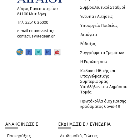
Συμβουλευτικοί Σταθμοί
Λόφος Πανεπιστημίου
81100 Μυτιλήνη
Έντυπα / Αιτήσεις
Τηλ. 22510 36000
Υπουργείο Παιδείας
e-mail επικοινωνίας:
Διαύγεια
(link sends e-mail)
contactus@aegean.gr
Εύδοξος
Συγγράμματα Τμημάτων
Η Ευρώπη σου
Κώδικας Ηθικής και
Επαγγελματικής
Συμπεριφοράς
Υπαλλήλων του Δημόσιου
Τομέα
Πρωτόκολλα διαχείρισης
κρούσματος Covid-19
ΑΝΑΚΟΙΝΩΣΕΙΣ
ΕΚΔΗΛΩΣΕΙΣ / ΣΥΝΕΔΡΙΑ
Προκηρύξεις
Ακαδημαϊκές Τελετές