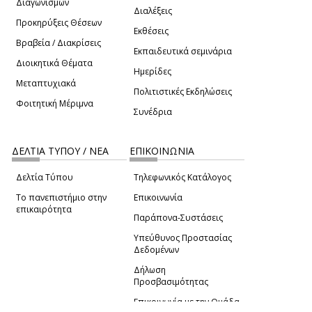
Διαγωνισμών
Διαλέξεις
Προκηρύξεις Θέσεων
Εκθέσεις
Βραβεία / Διακρίσεις
Εκπαιδευτικά σεμινάρια
Διοικητικά Θέματα
Ημερίδες
Μεταπτυχιακά
Πολιτιστικές Εκδηλώσεις
Φοιτητική Μέριμνα
Συνέδρια
ΔΕΛΤΙΑ ΤΥΠΟΥ / ΝΕΑ
ΕΠΙΚΟΙΝΩΝΙΑ
Δελτία Τύπου
Τηλεφωνικός Κατάλογος
Το πανεπιστήμιο στην
Επικοινωνία
επικαιρότητα
Παράπονα-Συστάσεις
Υπεύθυνος Προστασίας
Δεδομένων
Δήλωση
Προσβασιμότητας
Επικοινωνία με την Ομάδα
Πατώντας "Συμφωνώ" μας παρέχετε τη συγκατάθεσή