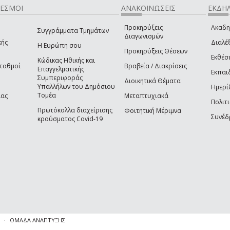
ΔΕΣΜΟΙ
ΑΝΑΚΟΙΝΩΣΕΙΣ
ΕΚΔΗΛ
Προκηρύξεις
Ακαδη
Συγγράμματα Τμημάτων
Διαγωνισμών
κής
Διαλέξ
Η Ευρώπη σου
Προκηρύξεις Θέσεων
Εκθέσ
Κώδικας Ηθικής και
Σταθμοί
Βραβεία / Διακρίσεις
Επαγγελματικής
Εκπαι
Συμπεριφοράς
Διοικητικά Θέματα
Υπαλλήλων του Δημόσιου
Ημερί
Τομέα
ίας
Μεταπτυχιακά
Πολιτι
Πρωτόκολλα διαχείρισης
Φοιτητική Μέριμνα
Συνέδ
κρούσματος Covid-19
ΟΜΑΔΑ ΑΝΑΠΤΥΞΗΣ