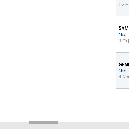
16 Μ
ΣΥΜ
Νέα
9 Φε
GENE
Νέα
4 Νο