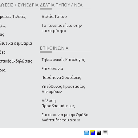
ΩΣΕΙΣ / ΣΥΝΕΔΡΙΑ
ΔΕΛΤΙΑ ΤΥΠΟΥ / ΝΕΑ
μαϊκές Τελετές
Δελτία Τύπου
εις
Το πανεπιστήμιο στην
επικαιρότητα
εις
δευτικά σεμινάρια
ΕΠΙΚΟΙΝΩΝΙΑ
δες
Τηλεφωνικός Κατάλογος
στικές Εκδηλώσεις
Επικοινωνία
ρια
Παράπονα-Συστάσεις
Υπεύθυνος Προστασίας
Δεδομένων
Δήλωση
Προσβασιμότητας
Επικοινωνία με την Ομάδα
Ανάπτυξης του site
(link sends e-mail)