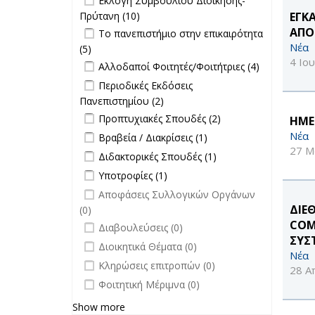
Εκλογή Συμβουλίου Διοίκησης-
Σπουδές filter
Πρύτανη filter
Πρύτανη (10)
Apply Εκλογή Συμβουλίου
ΕΓΚ
Apply Το πανεπιστήμιο στην
Διοίκησης-Πρύτανη filter
ΑΠΟ
Το πανεπιστήμιο στην επικαιρότητα
επικαιρότητα filter
Νέα
(5)
Apply Το πανεπιστήμιο στην
4 Ιο
Apply Αλλοδαποί Φοιτητές/
επικαιρότητα filter
Apply
Αλλοδαποί Φοιτητές/Φοιτήτριες (4)
Φοιτήτριες filter
Αλλοδαποί
Apply Περιοδικές Εκδόσεις
Περιοδικές Εκδόσεις
Φοιτητές/
Πανεπιστημίου filter
Πανεπιστημίου (2)
Apply Περιοδικές
Φοιτήτριες
Apply Προπτυχιακές Σπουδές filter
Εκδόσεις
Apply
Προπτυχιακές Σπουδές (2)
filter
ΗΜΕ
Πανεπιστημίου filter
Προπτυχιακές
Apply Βραβεία / Διακρίσεις filter
Apply
Νέα
Βραβεία / Διακρίσεις (1)
Σπουδές filter
Βραβεία /
27 Μ
Apply Διδακτορικές Σπουδές filter
Apply
Διδακτορικές Σπουδές (1)
Διακρίσεις
Διδακτορικές
Apply Υποτροφίες filter
Apply Υποτροφίες filter
Υποτροφίες (1)
filter
Σπουδές
undefined
Αποφάσεις Συλλογικών Οργάνων
filter
ΔΙΕ
(0)
undefined
COM
Διαβουλεύσεις (0)
ΣΥΣ
undefined
Διοικητικά Θέματα (0)
Νέα
undefined
Κληρώσεις επιτροπών (0)
28 Α
undefined
Φοιτητική Μέριμνα (0)
Show more