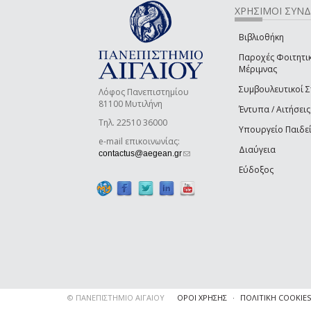
ΧΡΗΣΙΜΟΙ ΣΥΝ
Βιβλιοθήκη
Παροχές Φοιτητι
Μέριμνας
Συμβουλευτικοί 
Λόφος Πανεπιστημίου
81100 Μυτιλήνη
Έντυπα / Αιτήσεις
Τηλ. 22510 36000
Υπουργείο Παιδε
e-mail επικοινωνίας:
Διαύγεια
(link sends e-mail)
contactus@aegean.gr
Εύδοξος
© ΠΑΝΕΠΙΣΤΗΜΙΟ ΑΙΓΑΙΟΥ
ΟΡΟΙ ΧΡΗΣΗΣ
ΠΟΛΙΤΙΚΗ COOKIES