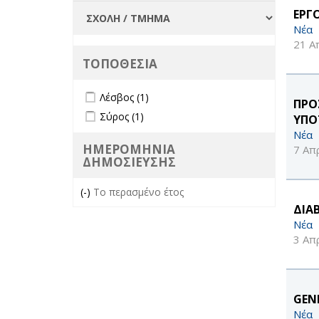
ΕΡΓ
Νέα
21 Α
ΤΟΠΟΘΕΣΙΑ
Apply Λέσβος filter
Apply Λέσβος filter
Λέσβος (1)
ΠΡΟ
Apply Σύρος filter
Apply Σύρος filter
Σύρος (1)
ΥΠΟ
Νέα
ΗΜΕΡΟΜΗΝΙΑ
7 Απ
ΔΗΜΟΣΙΕΥΣΗΣ
(-)
Remove Το περασμένο έτος filter
Το περασμένο έτος
ΔΙΑ
Νέα
3 Απ
GENE
Νέα