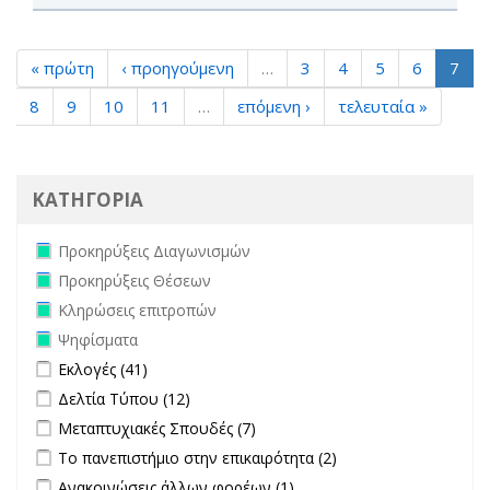
« πρώτη
‹ προηγούμενη
…
3
4
5
6
7
8
9
10
11
…
επόμενη ›
τελευταία »
ΚΑΤΗΓΟΡΙΑ
Remove Προκηρύξεις Διαγωνισμών filter
Προκηρύξεις Διαγωνισμών
Remove Προκηρύξεις Θέσεων filter
Προκηρύξεις Θέσεων
Remove Κληρώσεις επιτροπών filter
Κληρώσεις επιτροπών
Remove Ψηφίσματα filter
Ψηφίσματα
Apply Εκλογές filter
Apply Εκλογές filter
Εκλογές (41)
Apply Δελτία Τύπου filter
Apply Δελτία Τύπου filter
Δελτία Τύπου (12)
Apply Μεταπτυχιακές Σπουδές filter
Apply Μεταπτυχιακές Σπουδές
Μεταπτυχιακές Σπουδές (7)
filter
Apply Το πανεπιστήμιο στην επικαιρότητα filter
Apply Το
Το πανεπιστήμιο στην επικαιρότητα (2)
πανεπιστήμιο στην
Apply Ανακοινώσεις άλλων φορέων filter
Apply Ανακοινώσεις
Ανακοινώσεις άλλων φορέων (1)