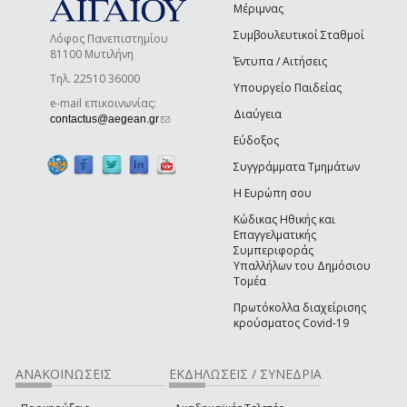
Μέριμνας
Συμβουλευτικοί Σταθμοί
Λόφος Πανεπιστημίου
81100 Μυτιλήνη
Έντυπα / Αιτήσεις
Τηλ. 22510 36000
Υπουργείο Παιδείας
e-mail επικοινωνίας:
Διαύγεια
(link sends e-mail)
contactus@aegean.gr
Εύδοξος
Συγγράμματα Τμημάτων
Η Ευρώπη σου
Κώδικας Ηθικής και
Επαγγελματικής
Συμπεριφοράς
Υπαλλήλων του Δημόσιου
Τομέα
Πρωτόκολλα διαχείρισης
κρούσματος Covid-19
ΑΝΑΚΟΙΝΩΣΕΙΣ
ΕΚΔΗΛΩΣΕΙΣ / ΣΥΝΕΔΡΙΑ