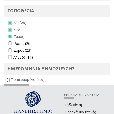
ΤΟΠΟΘΕΣΙΑ
Remove Λέσβος filter
Λέσβος
Remove Χίος filter
Χίος
Remove Σάμος filter
Σάμος
Apply Ρόδος filter
Apply Ρόδος filter
Ρόδος (26)
Apply Σύρος filter
Apply Σύρος filter
Σύρος (23)
Apply Λήμνος filter
Apply Λήμνος filter
Λήμνος (11)
ΗΜΕΡΟΜΗΝΙΑ ΔΗΜΟΣΙΕΥΣΗΣ
(-)
Remove Το περασμένο έτος filter
Το περασμένο έτος
ΧΡΗΣΙΜΟΙ ΣΥΝΔΕΣΜΟΙ
Βιβλιοθήκη
Παροχές Φοιτητικής