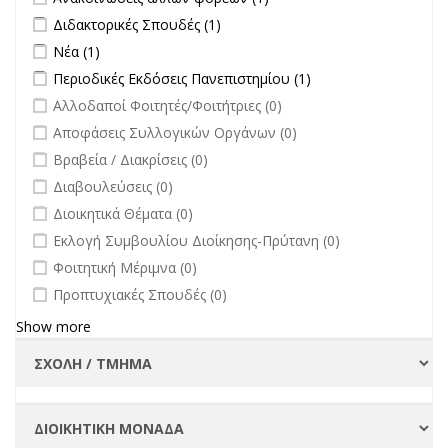
επικαιρότητα filter
άλλων φορέων filter
Apply Διδακτορικές Σπουδές filter
Apply Διδακτορικές Σπουδές
Διδακτορικές Σπουδές (1)
filter
Apply Νέα filter
Apply Νέα filter
Νέα (1)
Apply Περιοδικές Εκδόσεις Πανεπιστημίου filter
Apply Περιοδικές
Περιοδικές Εκδόσεις Πανεπιστημίου (1)
Εκδόσεις
undefined
Αλλοδαποί Φοιτητές/Φοιτήτριες (0)
Πανεπιστημίου
undefined
Αποφάσεις Συλλογικών Οργάνων (0)
filter
undefined
Βραβεία / Διακρίσεις (0)
undefined
Διαβουλεύσεις (0)
undefined
Διοικητικά Θέματα (0)
undefined
Εκλογή Συμβουλίου Διοίκησης-Πρύτανη (0)
undefined
Φοιτητική Μέριμνα (0)
undefined
Προπτυχιακές Σπουδές (0)
Show more