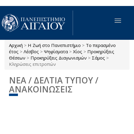
Παράκαμψη προς το κυρίως περιεχόμενο
Toggle
navigat
Αρχική
>
Η Ζωή στο Πανεπιστήμιο
>
Το περασμένο
Είστε εδώ
έτος
>
Λέσβος
>
Ψηφίσματα
>
Χίος
>
Προκηρύξεις
Θέσεων
>
Προκηρύξεις Διαγωνισμών
>
Σάμος
>
Κληρώσεις επιτροπών
ΝΕΑ / ΔΕΛΤΙΑ ΤΥΠΟΥ /
ΑΝΑΚΟΙΝΩΣΕΙΣ