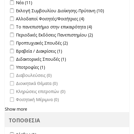
Apply Νέα filter
Apply Νέα filter
Νέα (11)
Apply Εκλογή Συμβουλίου Διοίκησης-Πρύτανη filter
Apply
Εκλογή Συμβουλίου Διοίκησης-Πρύτανη (10)
Εκλογή
Apply Αλλοδαποί Φοιτητές/Φοιτήτριες filter
Apply Αλλοδαποί
Αλλοδαποί Φοιτητές/Φοιτήτριες (4)
Συμβουλίου
Φοιτητές/Φοιτήτριες
Apply Το πανεπιστήμιο στην επικαιρότητα filter
Apply Το
Το πανεπιστήμιο στην επικαιρότητα (4)
Διοίκησης-
filter
πανεπιστήμιο στην
Πρύτανη
Apply Περιοδικές Εκδόσεις Πανεπιστημίου filter
Apply Περιοδικές
Περιοδικές Εκδόσεις Πανεπιστημίου (2)
επικαιρότητα filter
filter
Εκδόσεις
Apply Προπτυχιακές Σπουδές filter
Apply Προπτυχιακές Σπουδές
Προπτυχιακές Σπουδές (2)
Πανεπιστημίου
filter
Apply Βραβεία / Διακρίσεις filter
Apply Βραβεία / Διακρίσεις filter
Βραβεία / Διακρίσεις (1)
filter
Apply Διδακτορικές Σπουδές filter
Apply Διδακτορικές Σπουδές
Διδακτορικές Σπουδές (1)
filter
Apply Υποτροφίες filter
Apply Υποτροφίες filter
Υποτροφίες (1)
undefined
Διαβουλεύσεις (0)
undefined
Διοικητικά Θέματα (0)
undefined
Κληρώσεις επιτροπών (0)
undefined
Φοιτητική Μέριμνα (0)
Show more
ΤΟΠΟΘΕΣΙΑ
Apply Λέσβος filter
Apply Λέσβος filter