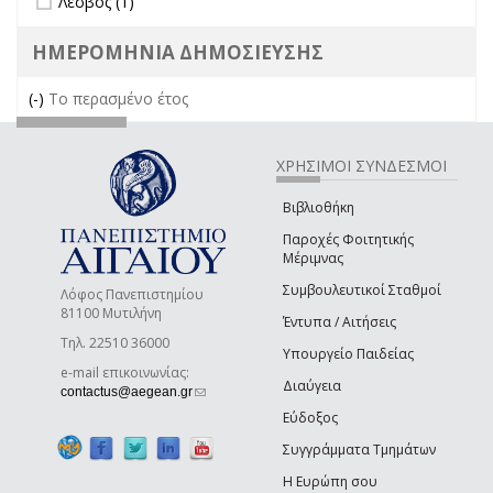
Λέσβος (1)
ΗΜΕΡΟΜΗΝΙΑ ΔΗΜΟΣΙΕΥΣΗΣ
(-)
Remove Το περασμένο έτος filter
Το περασμένο έτος
ΧΡΗΣΙΜΟΙ ΣΥΝΔΕΣΜΟΙ
Βιβλιοθήκη
Παροχές Φοιτητικής
Μέριμνας
Συμβουλευτικοί Σταθμοί
Λόφος Πανεπιστημίου
81100 Μυτιλήνη
Έντυπα / Αιτήσεις
Τηλ. 22510 36000
Υπουργείο Παιδείας
e-mail επικοινωνίας:
Διαύγεια
(link sends e-mail)
contactus@aegean.gr
Εύδοξος
Συγγράμματα Τμημάτων
Η Ευρώπη σου