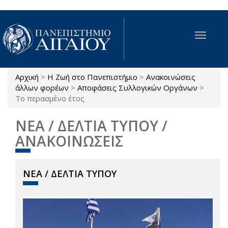
Παράκαμψη προς το κυρίως περιεχόμενο
Toggle
navigat
Αρχική
>
Η Ζωή στο Πανεπιστήμιο
>
Ανακοινώσεις
Είστε εδώ
άλλων φορέων
>
Αποφάσεις Συλλογικών Οργάνων
>
Το περασμένο έτος
ΝΕΑ / ΔΕΛΤΙΑ ΤΥΠΟΥ /
ΑΝΑΚΟΙΝΩΣΕΙΣ
ΝΕΑ / ΔΕΛΤΙΑ ΤΥΠΟΥ