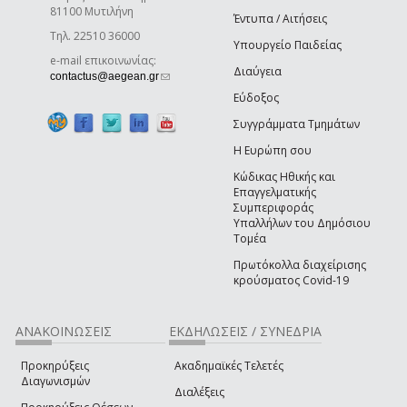
81100 Μυτιλήνη
Έντυπα / Αιτήσεις
Τηλ. 22510 36000
Υπουργείο Παιδείας
e-mail επικοινωνίας:
Διαύγεια
(link sends e-mail)
contactus@aegean.gr
Εύδοξος
Συγγράμματα Τμημάτων
Η Ευρώπη σου
Κώδικας Ηθικής και
Επαγγελματικής
Συμπεριφοράς
Υπαλλήλων του Δημόσιου
Τομέα
Πρωτόκολλα διαχείρισης
κρούσματος Covid-19
ΑΝΑΚΟΙΝΩΣΕΙΣ
ΕΚΔΗΛΩΣΕΙΣ / ΣΥΝΕΔΡΙΑ
Προκηρύξεις
Ακαδημαϊκές Τελετές
Διαγωνισμών
Διαλέξεις