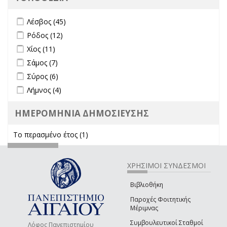
Apply Λέσβος filter
Apply Λέσβος filter
Λέσβος (45)
Apply Ρόδος filter
Apply Ρόδος filter
Ρόδος (12)
Apply Χίος filter
Apply Χίος filter
Χίος (11)
Apply Σάμος filter
Apply Σάμος filter
Σάμος (7)
Apply Σύρος filter
Apply Σύρος filter
Σύρος (6)
Apply Λήμνος filter
Apply Λήμνος filter
Λήμνος (4)
ΗΜΕΡΟΜΗΝΙΑ ΔΗΜΟΣΙΕΥΣΗΣ
Το περασμένο έτος (1)
Apply Το περασμένο έτος filter
ΧΡΗΣΙΜΟΙ ΣΥΝΔΕΣΜΟΙ
Βιβλιοθήκη
Παροχές Φοιτητικής
Μέριμνας
Συμβουλευτικοί Σταθμοί
Λόφος Πανεπιστημίου