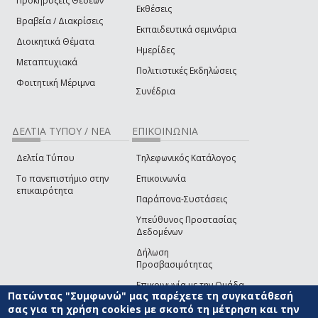
Προκηρύξεις Θέσεων
Εκθέσεις
Βραβεία / Διακρίσεις
Εκπαιδευτικά σεμινάρια
Διοικητικά Θέματα
Ημερίδες
Μεταπτυχιακά
Πολιτιστικές Εκδηλώσεις
Φοιτητική Μέριμνα
Συνέδρια
ΔΕΛΤΙΑ ΤΥΠΟΥ / ΝΕΑ
ΕΠΙΚΟΙΝΩΝΙΑ
Δελτία Τύπου
Τηλεφωνικός Κατάλογος
Το πανεπιστήμιο στην
Επικοινωνία
επικαιρότητα
Παράπονα-Συστάσεις
Υπεύθυνος Προστασίας
Δεδομένων
Δήλωση
Προσβασιμότητας
Επικοινωνία με την Ομάδα
Πατώντας "Συμφωνώ" μας παρέχετε τη συγκατάθεσή
Ανάπτυξης του site
(link sends e-mail)
σας για τη χρήση cookies με σκοπό τη μέτρηση και την