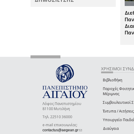
Διε
Παν
Δια
Παν
ΧΡΗΣΙΜΟΙ ΣΥΝ
Βιβλιοθήκη
Παροχές Φοιτητι
Μέριμνας
Συμβουλευτικοί 
Λόφος Πανεπιστημίου
81100 Μυτιλήνη
Έντυπα / Αιτήσεις
Τηλ. 22510 36000
Υπουργείο Παιδε
e-mail επικοινωνίας:
Διαύγεια
(link sends e-mail)
contactus@aegean.gr