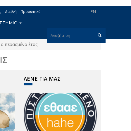
EN
ς
Διεθνή
Προσωπικό
ΙΣΤΗΜΙΟ
Φόρμα
Το περασμένο έτος
αναζήτησης
Αναζήτηση
ΙΣ
ΛΕΝΕ ΓΙΑ ΜΑΣ