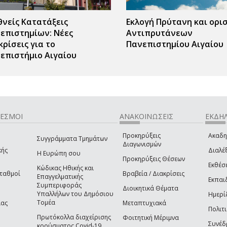
θνείς Κατατάξεις
Εκλογή Πρύτανη και ορι
επιστημίων: Νέες
Αντιπρυτάνεων
κρίσεις για το
Πανεπιστημίου Αιγαίου
επιστήμιο Αιγαίου
ΔΕΣΜΟΙ
ΑΝΑΚΟΙΝΩΣΕΙΣ
ΕΚΔΗΛ
Προκηρύξεις
Ακαδη
Συγγράμματα Τμημάτων
Διαγωνισμών
κής
Διαλέξ
Η Ευρώπη σου
Προκηρύξεις Θέσεων
Εκθέσ
Κώδικας Ηθικής και
Σταθμοί
Βραβεία / Διακρίσεις
Επαγγελματικής
Εκπαι
Συμπεριφοράς
Διοικητικά Θέματα
Υπαλλήλων του Δημόσιου
Ημερί
Τομέα
ίας
Μεταπτυχιακά
Πολιτι
Πρωτόκολλα διαχείρισης
Φοιτητική Μέριμνα
Συνέδ
κρούσματος Covid-19