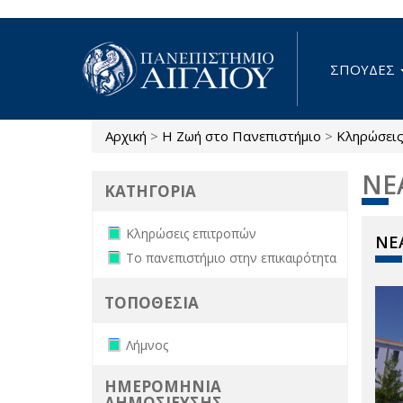
Παράκαμψη προς το κυρίως περιεχόμενο
ΣΠΟΥΔΕΣ
Αρχική
>
Η Ζωή στο Πανεπιστήμιο
>
Κληρώσει
Είστε εδώ
ΝΕ
ΚΑΤΗΓΟΡΙΑ
Remove Κληρώσεις επιτροπών filter
Κληρώσεις επιτροπών
ΝΕΑ
Remove Το πανεπιστήμιο στην
Το πανεπιστήμιο στην επικαιρότητα
επικαιρότητα filter
ΤΟΠΟΘΕΣΙΑ
Remove Λήμνος filter
Λήμνος
ΗΜΕΡΟΜΗΝΙΑ
ΔΗΜΟΣΙΕΥΣΗΣ