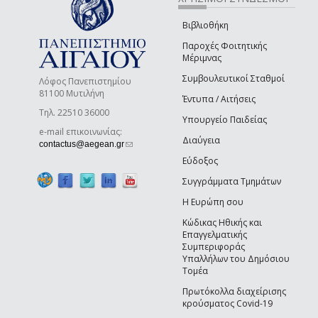
Βιβλιοθήκη
Παροχές Φοιτητικής
Μέριμνας
Συμβουλευτικοί Σταθμοί
Λόφος Πανεπιστημίου
81100 Μυτιλήνη
Έντυπα / Αιτήσεις
Τηλ. 22510 36000
Υπουργείο Παιδείας
e-mail επικοινωνίας:
Διαύγεια
(link sends e-mail)
contactus@aegean.gr
Εύδοξος
Συγγράμματα Τμημάτων
Η Ευρώπη σου
Κώδικας Ηθικής και
Επαγγελματικής
Συμπεριφοράς
Υπαλλήλων του Δημόσιου
Τομέα
Πρωτόκολλα διαχείρισης
κρούσματος Covid-19