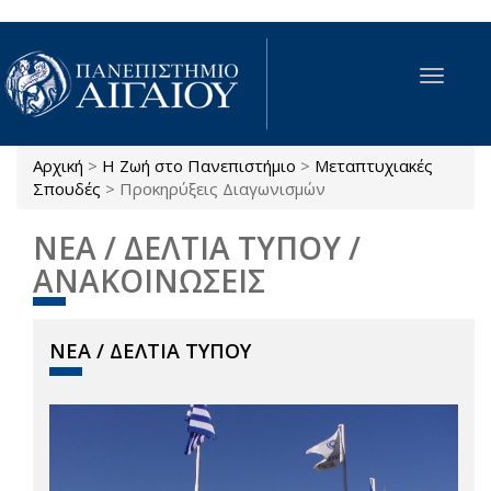
Παράκαμψη προς το κυρίως περιεχόμενο
Toggle
navigat
Αρχική
>
Η Ζωή στο Πανεπιστήμιο
>
Μεταπτυχιακές
Είστε εδώ
Σπουδές
>
Προκηρύξεις Διαγωνισμών
ΝΕΑ / ΔΕΛΤΙΑ ΤΥΠΟΥ /
ΑΝΑΚΟΙΝΩΣΕΙΣ
ΝΕΑ / ΔΕΛΤΙΑ ΤΥΠΟΥ