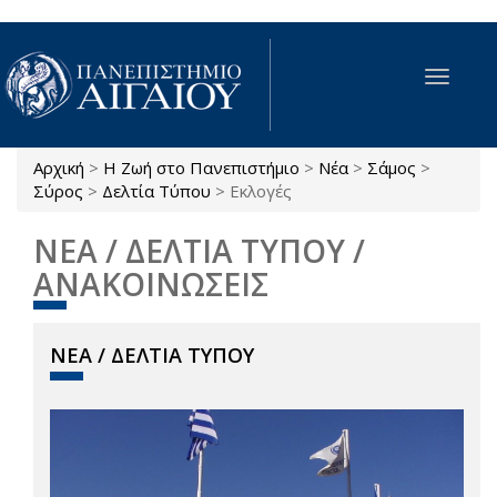
Παράκαμψη προς το κυρίως περιεχόμενο
Toggle
navigat
Αρχική
>
Η Ζωή στο Πανεπιστήμιο
>
Νέα
>
Σάμος
>
Είστε εδώ
Σύρος
>
Δελτία Τύπου
>
Εκλογές
ΝΕΑ / ΔΕΛΤΙΑ ΤΥΠΟΥ /
ΑΝΑΚΟΙΝΩΣΕΙΣ
ΝΕΑ / ΔΕΛΤΙΑ ΤΥΠΟΥ