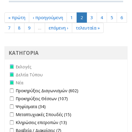
« πρώτη
‹ προηγούμενη
1
2
3
4
5
6
7
8
9
…
επόμενη ›
τελευταία »
ΚΑΤΗΓΟΡΙΑ
Remove Εκλογές filter
Εκλογές
Remove Δελτία Τύπου filter
Δελτία Τύπου
Remove Νέα filter
Νέα
Apply Προκηρύξεις Διαγωνισμών filter
Apply Προκηρύξεις
Προκηρύξεις Διαγωνισμών (602)
Διαγωνισμών filter
Apply Προκηρύξεις Θέσεων filter
Apply Προκηρύξεις Θέσεων
Προκηρύξεις Θέσεων (107)
filter
Apply Ψηφίσματα filter
Apply Ψηφίσματα filter
Ψηφίσματα (34)
Apply Μεταπτυχιακές Σπουδές filter
Apply Μεταπτυχιακές
Μεταπτυχιακές Σπουδές (15)
Σπουδές filter
Apply Κληρώσεις επιτροπών filter
Apply Κληρώσεις επιτροπών
Κληρώσεις επιτροπών (13)
filter
Apply Βραβεία / Διακρίσεις filter
Apply Βραβεία / Διακρίσεις filter
Βραβεία / Διακρίσεις (7)