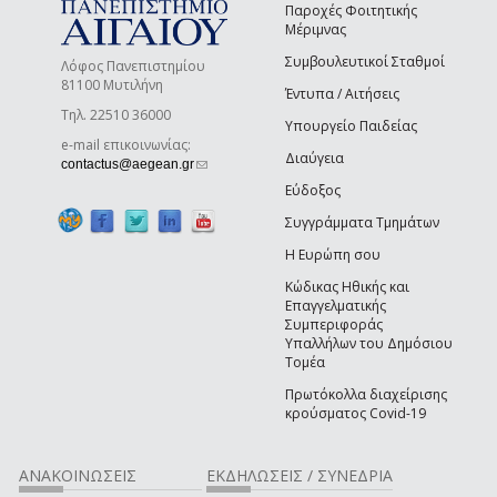
Παροχές Φοιτητικής
Μέριμνας
Συμβουλευτικοί Σταθμοί
Λόφος Πανεπιστημίου
81100 Μυτιλήνη
Έντυπα / Αιτήσεις
Τηλ. 22510 36000
Υπουργείο Παιδείας
e-mail επικοινωνίας:
Διαύγεια
(link sends e-mail)
contactus@aegean.gr
Εύδοξος
Συγγράμματα Τμημάτων
Η Ευρώπη σου
Κώδικας Ηθικής και
Επαγγελματικής
Συμπεριφοράς
Υπαλλήλων του Δημόσιου
Τομέα
Πρωτόκολλα διαχείρισης
κρούσματος Covid-19
ΑΝΑΚΟΙΝΩΣΕΙΣ
ΕΚΔΗΛΩΣΕΙΣ / ΣΥΝΕΔΡΙΑ