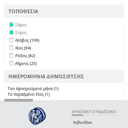
ΤΟΠΟΘΕΣΙΑ
Remove Σάμος filter
Σάμος
Remove Σύρος filter
Σύρος
Apply Λέσβος filter
Apply Λέσβος filter
Λέσβος (199)
Apply Χίος filter
Apply Χίος filter
Χίος (94)
Apply Ρόδος filter
Apply Ρόδος filter
Ρόδος (82)
Apply Λήμνος filter
Apply Λήμνος filter
Λήμνος (25)
ΗΜΕΡΟΜΗΝΙΑ ΔΗΜΟΣΙΕΥΣΗΣ
Τον προηγούμενο μήνα (1)
Apply Τον προηγούμενο μήνα
Το περασμένο έτος (1)
Apply Το περασμένο έτος filter
filter
ΧΡΗΣΙΜΟΙ ΣΥΝΔΕΣΜΟΙ
Βιβλιοθήκη