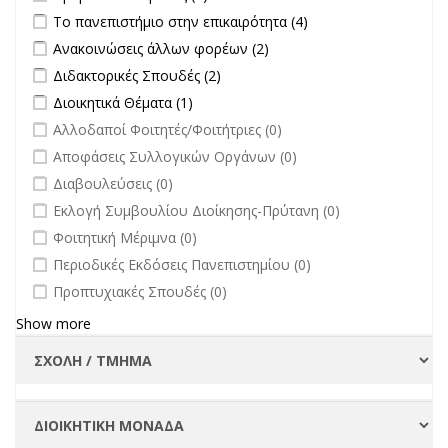
Apply Το πανεπιστήμιο στην επικαιρότητα filter
Apply Το
Το πανεπιστήμιο στην επικαιρότητα (4)
πανεπιστήμιο στην
Apply Ανακοινώσεις άλλων φορέων filter
Apply Ανακοινώσεις
Ανακοινώσεις άλλων φορέων (2)
επικαιρότητα filter
άλλων φορέων filter
Apply Διδακτορικές Σπουδές filter
Apply Διδακτορικές Σπουδές
Διδακτορικές Σπουδές (2)
filter
Apply Διοικητικά Θέματα filter
Apply Διοικητικά Θέματα filter
Διοικητικά Θέματα (1)
undefined
Αλλοδαποί Φοιτητές/Φοιτήτριες (0)
undefined
Αποφάσεις Συλλογικών Οργάνων (0)
undefined
Διαβουλεύσεις (0)
undefined
Εκλογή Συμβουλίου Διοίκησης-Πρύτανη (0)
undefined
Φοιτητική Μέριμνα (0)
undefined
Περιοδικές Εκδόσεις Πανεπιστημίου (0)
undefined
Προπτυχιακές Σπουδές (0)
Show more