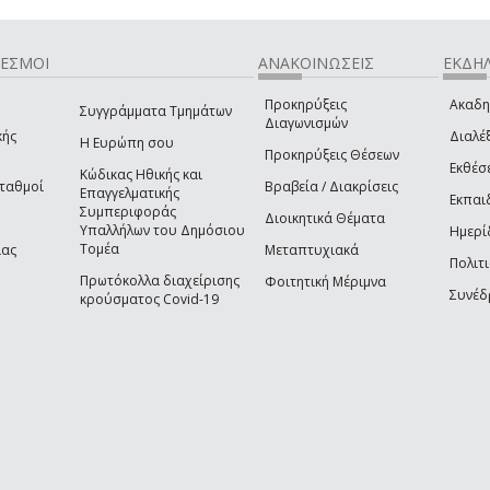
ΔΕΣΜΟΙ
ΑΝΑΚΟΙΝΩΣΕΙΣ
ΕΚΔΗΛ
Προκηρύξεις
Ακαδη
Συγγράμματα Τμημάτων
Διαγωνισμών
κής
Διαλέξ
Η Ευρώπη σου
Προκηρύξεις Θέσεων
Εκθέσ
Κώδικας Ηθικής και
Σταθμοί
Βραβεία / Διακρίσεις
Επαγγελματικής
Εκπαι
Συμπεριφοράς
Διοικητικά Θέματα
Υπαλλήλων του Δημόσιου
Ημερί
Τομέα
ίας
Μεταπτυχιακά
Πολιτι
Πρωτόκολλα διαχείρισης
Φοιτητική Μέριμνα
Συνέδ
κρούσματος Covid-19