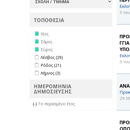
Εκλο
3 Ιο
ΤΟΠΟΘΕΣΙΑ
Remove Χίος filter
Χίος
ΠΡΟ
Remove Σάμος filter
Σάμος
ΓΓΙ
Remove Σύρος filter
ΥΠΟ
Σύρος
Εκλο
Apply Λέσβος filter
Apply Λέσβος filter
Λέσβος (29)
3 Ιο
Apply Ρόδος filter
Apply Ρόδος filter
Ρόδος (21)
Apply Λήμνος filter
Apply Λήμνος filter
Λήμνος (3)
ΑΝΑ
ΗΜΕΡΟΜΗΝΙΑ
ΔΗΜΟΣΙΕΥΣΗΣ
Προκ
29 Μ
(-)
Remove Το περασμένο έτος filter
Το περασμένο έτος
ΠΡΟ
ΟΠΩ