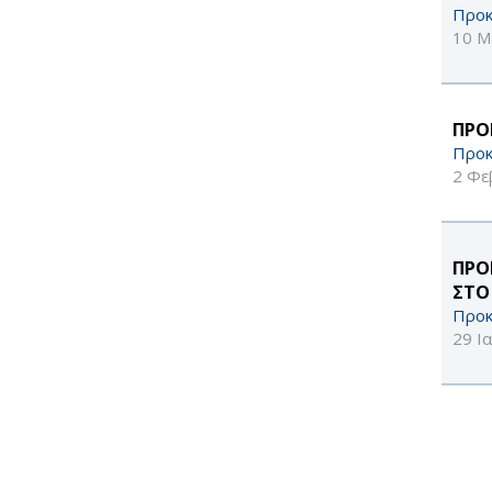
Προκ
10 Μ
ΠΡΟ
Προκ
2 Φε
ΠΡΟ
ΣΤΟ
Προκ
29 Ι