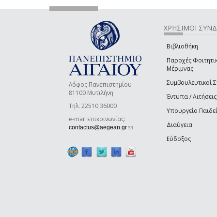
ΧΡΗΣΙΜΟΙ ΣΥΝ
Βιβλιοθήκη
Παροχές Φοιτητι
Μέριμνας
Συμβουλευτικοί 
Λόφος Πανεπιστημίου
81100 Μυτιλήνη
Έντυπα / Αιτήσεις
Τηλ. 22510 36000
Υπουργείο Παιδε
e-mail επικοινωνίας:
Διαύγεια
(link sends e-mail)
contactus@aegean.gr
Εύδοξος