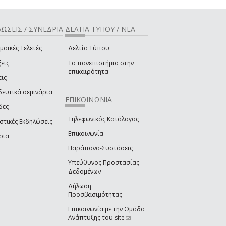
ΩΣΕΙΣ / ΣΥΝΕΔΡΙΑ
ΔΕΛΤΙΑ ΤΥΠΟΥ / ΝΕΑ
μαϊκές Τελετές
Δελτία Τύπου
εις
Το πανεπιστήμιο στην
επικαιρότητα
εις
δευτικά σεμινάρια
ΕΠΙΚΟΙΝΩΝΙΑ
δες
Τηλεφωνικός Κατάλογος
στικές Εκδηλώσεις
Επικοινωνία
ρια
Παράπονα-Συστάσεις
Υπεύθυνος Προστασίας
Δεδομένων
Δήλωση
Προσβασιμότητας
Επικοινωνία με την Ομάδα
Ανάπτυξης του site
(link sends e-mail)