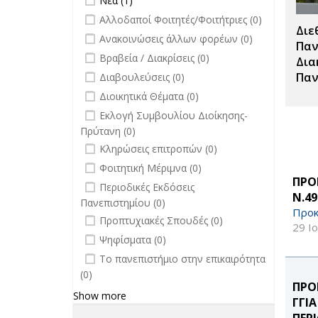
Νέα (1)
Σπουδές
undefined
Αλλοδαποί Φοιτητές/Φοιτήτριες (0)
filter
Διε
undefined
Ανακοινώσεις άλλων φορέων (0)
Παν
undefined
Βραβεία / Διακρίσεις (0)
Δια
undefined
Παν
Διαβουλεύσεις (0)
undefined
Διοικητικά Θέματα (0)
undefined
Εκλογή Συμβουλίου Διοίκησης-
Πρύτανη (0)
undefined
Κληρώσεις επιτροπών (0)
undefined
Φοιτητική Μέριμνα (0)
ΠΡΟ
undefined
Περιοδικές Εκδόσεις
Ν.4
Πανεπιστημίου (0)
Προκ
undefined
Προπτυχιακές Σπουδές (0)
29 Ι
undefined
Ψηφίσματα (0)
undefined
Το πανεπιστήμιο στην επικαιρότητα
(0)
ΠΡΟ
Show more
ΓΓΙ
ΠΕΡ