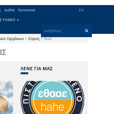
EN
ς
Διεθνή
Προσωπικό
ΙΣΤΗΜΙΟ
Φόρμα
ικών Οργάνων
>
Σύρος
>
Χίος
αναζήτησης
Αναζήτηση
ΙΣ
ΛΕΝΕ ΓΙΑ ΜΑΣ