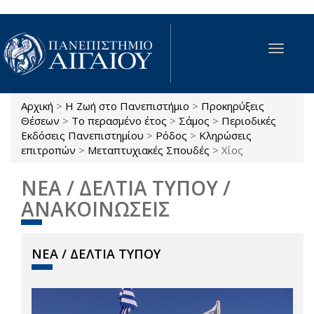
Παράκαμψη προς το κυρίως περιεχόμενο
Toggle
navigat
Αρχική
>
Η Ζωή στο Πανεπιστήμιο
>
Προκηρύξεις
Είστε εδώ
Θέσεων
>
Το περασμένο έτος
>
Σάμος
>
Περιοδικές
Εκδόσεις Πανεπιστημίου
>
Ρόδος
>
Κληρώσεις
επιτροπών
>
Μεταπτυχιακές Σπουδές
>
Χίος
ΝΕΑ / ΔΕΛΤΙΑ ΤΥΠΟΥ /
ΑΝΑΚΟΙΝΩΣΕΙΣ
ΝΕΑ / ΔΕΛΤΙΑ ΤΥΠΟΥ