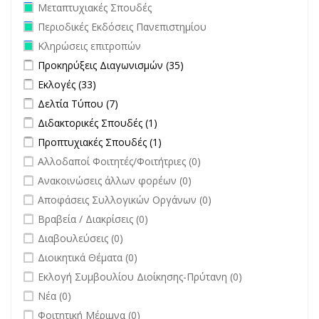
Remove Μεταπτυχιακές Σπουδές filter
Μεταπτυχιακές Σπουδές
Remove Περιοδικές Εκδόσεις Πανεπιστημίου filter
Περιοδικές Εκδόσεις Πανεπιστημίου
Remove Κληρώσεις επιτροπών filter
Κληρώσεις επιτροπών
Apply Προκηρύξεις Διαγωνισμών filter
Apply Προκηρύξεις
Προκηρύξεις Διαγωνισμών (35)
Διαγωνισμών filter
Apply Εκλογές filter
Apply Εκλογές filter
Εκλογές (33)
Apply Δελτία Τύπου filter
Apply Δελτία Τύπου filter
Δελτία Τύπου (7)
Apply Διδακτορικές Σπουδές filter
Apply Διδακτορικές Σπουδές
Διδακτορικές Σπουδές (1)
filter
Apply Προπτυχιακές Σπουδές filter
Apply Προπτυχιακές Σπουδές
Προπτυχιακές Σπουδές (1)
filter
undefined
Αλλοδαποί Φοιτητές/Φοιτήτριες (0)
undefined
Ανακοινώσεις άλλων φορέων (0)
undefined
Αποφάσεις Συλλογικών Οργάνων (0)
undefined
Βραβεία / Διακρίσεις (0)
undefined
Διαβουλεύσεις (0)
undefined
Διοικητικά Θέματα (0)
undefined
Εκλογή Συμβουλίου Διοίκησης-Πρύτανη (0)
undefined
Νέα (0)
undefined
Φοιτητική Μέριμνα (0)