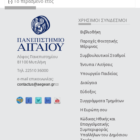
(-)
Remove Το περασμένο έτος filter
Το περασμένο έτος
ΧΡΗΣΙΜΟΙ ΣΥΝΔΕΣΜΟΙ
Βιβλιοθήκη
Παροχές Φοιτητικής
Μέριμνας
Συμβουλευτικοί Σταθμοί
Λόφος Πανεπιστημίου
81100 Μυτιλήνη
Έντυπα / Αιτήσεις
Τηλ. 22510 36000
Υπουργείο Παιδείας
e-mail επικοινωνίας:
Διαύγεια
(link sends e-mail)
contactus@aegean.gr
Εύδοξος
Συγγράμματα Τμημάτων
Η Ευρώπη σου
Κώδικας Ηθικής και
Επαγγελματικής
Συμπεριφοράς
Υπαλλήλων του Δημόσιου