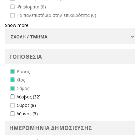
undefined
Ψηφίσματα (0)
undefined
Το πανεπιστήμιο στην επικαιρότητα (0)
Show more
ΤΟΠΟΘΕΣΙΑ
Remove Ρόδος filter
Ρόδος
Remove Χίος filter
Χίος
Remove Σάμος filter
Σάμος
Apply Λέσβος filter
Apply Λέσβος filter
Λέσβος (32)
Apply Σύρος filter
Apply Σύρος filter
Σύρος (8)
Apply Λήμνος filter
Apply Λήμνος filter
Λήμνος (5)
ΗΜΕΡΟΜΗΝΙΑ ΔΗΜΟΣΙΕΥΣΗΣ