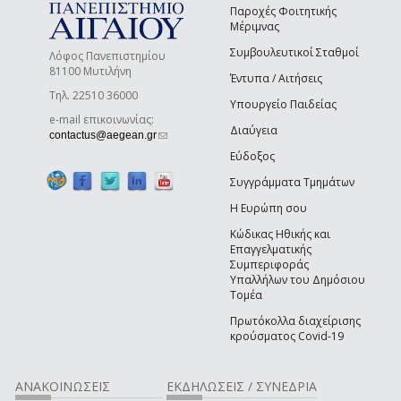
Παροχές Φοιτητικής
Μέριμνας
Συμβουλευτικοί Σταθμοί
Λόφος Πανεπιστημίου
81100 Μυτιλήνη
Έντυπα / Αιτήσεις
Τηλ. 22510 36000
Υπουργείο Παιδείας
e-mail επικοινωνίας:
Διαύγεια
(link sends e-mail)
contactus@aegean.gr
Εύδοξος
Συγγράμματα Τμημάτων
Η Ευρώπη σου
Κώδικας Ηθικής και
Επαγγελματικής
Συμπεριφοράς
Υπαλλήλων του Δημόσιου
Τομέα
Πρωτόκολλα διαχείρισης
κρούσματος Covid-19
ΑΝΑΚΟΙΝΩΣΕΙΣ
ΕΚΔΗΛΩΣΕΙΣ / ΣΥΝΕΔΡΙΑ