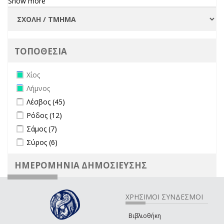
Show more
ΤΟΠΟΘΕΣΙΑ
Remove Χίος filter
Χίος
Remove Λήμνος filter
Λήμνος
Apply Λέσβος filter
Apply Λέσβος filter
Λέσβος (45)
Apply Ρόδος filter
Apply Ρόδος filter
Ρόδος (12)
Apply Σάμος filter
Apply Σάμος filter
Σάμος (7)
Apply Σύρος filter
Apply Σύρος filter
Σύρος (6)
ΗΜΕΡΟΜΗΝΙΑ ΔΗΜΟΣΙΕΥΣΗΣ
ΧΡΗΣΙΜΟΙ ΣΥΝΔΕΣΜΟΙ
Βιβλιοθήκη