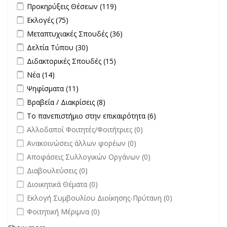
Διαγωνισμών filter
Apply Προκηρύξεις Θέσεων filter
Apply Προκηρύξεις Θέσεων
Προκηρύξεις Θέσεων (119)
filter
Apply Εκλογές filter
Apply Εκλογές filter
Εκλογές (75)
Apply Μεταπτυχιακές Σπουδές filter
Apply Μεταπτυχιακές
Μεταπτυχιακές Σπουδές (36)
Σπουδές filter
Apply Δελτία Τύπου filter
Apply Δελτία Τύπου filter
Δελτία Τύπου (30)
Apply Διδακτορικές Σπουδές filter
Apply Διδακτορικές Σπουδές
Διδακτορικές Σπουδές (15)
filter
Apply Νέα filter
Apply Νέα filter
Νέα (14)
Apply Ψηφίσματα filter
Apply Ψηφίσματα filter
Ψηφίσματα (11)
Apply Βραβεία / Διακρίσεις filter
Apply Βραβεία / Διακρίσεις filter
Βραβεία / Διακρίσεις (8)
Apply Το πανεπιστήμιο στην επικαιρότητα filter
Apply Το
Το πανεπιστήμιο στην επικαιρότητα (6)
πανεπιστήμιο στην
undefined
Αλλοδαποί Φοιτητές/Φοιτήτριες (0)
επικαιρότητα filter
undefined
Ανακοινώσεις άλλων φορέων (0)
undefined
Αποφάσεις Συλλογικών Οργάνων (0)
undefined
Διαβουλεύσεις (0)
undefined
Διοικητικά Θέματα (0)
undefined
Εκλογή Συμβουλίου Διοίκησης-Πρύτανη (0)
undefined
Φοιτητική Μέριμνα (0)