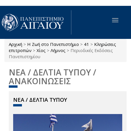
Παράκαμψη προς το κυρίως περιεχόμενο
Toggle
navigat
Αρχική
>
Η Ζωή στο Πανεπιστήμιο
>
41
>
Κληρώσεις
Είστε εδώ
επιτροπών
>
Χίος
>
Λήμνος
>
Περιοδικές Εκδόσεις
Πανεπιστημίου
ΝΕΑ / ΔΕΛΤΙΑ ΤΥΠΟΥ /
ΑΝΑΚΟΙΝΩΣΕΙΣ
ΝΕΑ / ΔΕΛΤΙΑ ΤΥΠΟΥ