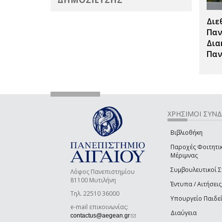
Διε
Παν
Δια
Παν
ΧΡΗΣΙΜΟΙ ΣΥΝ
Βιβλιοθήκη
Παροχές Φοιτητι
Μέριμνας
Συμβουλευτικοί 
Λόφος Πανεπιστημίου
81100 Μυτιλήνη
Έντυπα / Αιτήσεις
Τηλ. 22510 36000
Υπουργείο Παιδε
e-mail επικοινωνίας:
Διαύγεια
(link sends e-mail)
contactus@aegean.gr