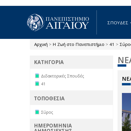
Παράκαμψη προς το κυρίως περιεχόμενο
ΣΠΟΥΔΕΣ
Αρχική
>
Η Ζωή στο Πανεπιστήμιο
>
41
>
Σύρο
Είστε εδώ
ΝΕ
ΚΑΤΗΓΟΡΙΑ
Remove Διδακτορικές Σπουδές filter
Διδακτορικές Σπουδές
ΝΕΑ
Remove 41 filter
41
ΤΟΠΟΘΕΣΙΑ
Remove Σύρος filter
Σύρος
ΗΜΕΡΟΜΗΝΙΑ
ΔΗΜΟΣΙΕΥΣΗΣ