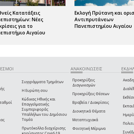
θνείς Κατατάξεις
Εκλογή Πρύτανη και ορι
επιστημίων: Νέες
Αντιπρυτάνεων
κρίσεις για το
Πανεπιστημίου Αιγαίου
επιστήμιο Αιγαίου
ΔΕΣΜΟΙ
ΑΝΑΚΟΙΝΩΣΕΙΣ
ΕΚΔΗΛ
Προκηρύξεις
Ακαδη
Συγγράμματα Τμημάτων
Διαγωνισμών
κής
Διαλέξ
Η Ευρώπη σου
Προκηρύξεις Θέσεων
Εκθέσ
Κώδικας Ηθικής και
Σταθμοί
Βραβεία / Διακρίσεις
Επαγγελματικής
Εκπαι
Συμπεριφοράς
Διοικητικά Θέματα
Υπαλλήλων του Δημόσιου
Ημερί
Τομέα
ίας
Μεταπτυχιακά
Πολιτι
Πρωτόκολλα διαχείρισης
Φοιτητική Μέριμνα
Συνέδ
κρούσματος Covid-19