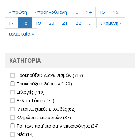
« πρώτη
‹ προηγούμενη
…
14
15
16
17
18
19
20
21
22
…
επόμενη ›
τελευταία »
ΚΑΤΗΓΟΡΙΑ
Apply Προκηρύξεις Διαγωνισμών filter
Apply Προκηρύξεις
Προκηρύξεις Διαγωνισμών (717)
Διαγωνισμών filter
Apply Προκηρύξεις Θέσεων filter
Apply Προκηρύξεις Θέσεων
Προκηρύξεις Θέσεων (120)
filter
Apply Εκλογές filter
Apply Εκλογές filter
Εκλογές (110)
Apply Δελτία Τύπου filter
Apply Δελτία Τύπου filter
Δελτία Τύπου (75)
Apply Μεταπτυχιακές Σπουδές filter
Apply Μεταπτυχιακές
Μεταπτυχιακές Σπουδές (62)
Σπουδές filter
Apply Κληρώσεις επιτροπών filter
Apply Κληρώσεις επιτροπών
Κληρώσεις επιτροπών (37)
filter
Apply Το πανεπιστήμιο στην επικαιρότητα filter
Apply Το
Το πανεπιστήμιο στην επικαιρότητα (34)
πανεπιστήμιο
Apply Νέα filter
Apply Νέα filter
Νέα (14)
στην