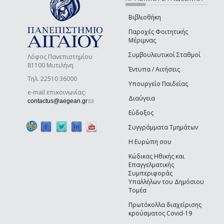
Βιβλιοθήκη
Παροχές Φοιτητικής
Μέριμνας
Συμβουλευτικοί Σταθμοί
Λόφος Πανεπιστημίου
81100 Μυτιλήνη
Έντυπα / Αιτήσεις
Τηλ. 22510 36000
Υπουργείο Παιδείας
e-mail επικοινωνίας:
Διαύγεια
(link sends e-mail)
contactus@aegean.gr
Εύδοξος
Συγγράμματα Τμημάτων
Η Ευρώπη σου
Κώδικας Ηθικής και
Επαγγελματικής
Συμπεριφοράς
Υπαλλήλων του Δημόσιου
Τομέα
Πρωτόκολλα διαχείρισης
κρούσματος Covid-19