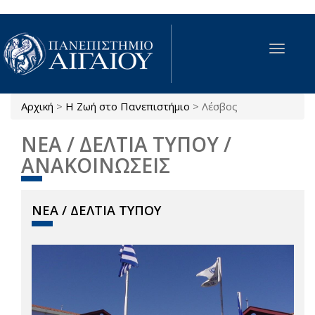
Παράκαμψη προς το κυρίως περιεχόμενο
Toggle
navigat
Αρχική
>
Η Ζωή στο Πανεπιστήμιο
>
Λέσβος
Είστε εδώ
ΝΕΑ / ΔΕΛΤΙΑ ΤΥΠΟΥ /
ΑΝΑΚΟΙΝΩΣΕΙΣ
ΝΕΑ / ΔΕΛΤΙΑ ΤΥΠΟΥ