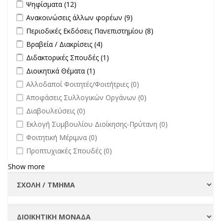
Apply Ψηφίσματα filter
Apply Ψηφίσματα filter
Ψηφίσματα (12)
επικαιρότητα filter
Apply Ανακοινώσεις άλλων φορέων filter
Apply Ανακοινώσεις
Ανακοινώσεις άλλων φορέων (9)
άλλων φορέων filter
Apply Περιοδικές Εκδόσεις Πανεπιστημίου filter
Apply Περιοδικές
Περιοδικές Εκδόσεις Πανεπιστημίου (8)
Εκδόσεις
Apply Βραβεία / Διακρίσεις filter
Apply Βραβεία / Διακρίσεις filter
Βραβεία / Διακρίσεις (4)
Πανεπιστημίου
Apply Διδακτορικές Σπουδές filter
Apply Διδακτορικές Σπουδές
Διδακτορικές Σπουδές (1)
filter
filter
Apply Διοικητικά Θέματα filter
Apply Διοικητικά Θέματα filter
Διοικητικά Θέματα (1)
undefined
Αλλοδαποί Φοιτητές/Φοιτήτριες (0)
undefined
Αποφάσεις Συλλογικών Οργάνων (0)
undefined
Διαβουλεύσεις (0)
undefined
Εκλογή Συμβουλίου Διοίκησης-Πρύτανη (0)
undefined
Φοιτητική Μέριμνα (0)
undefined
Προπτυχιακές Σπουδές (0)
Show more