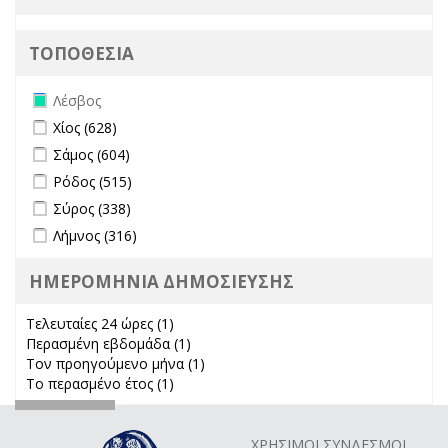
ΤΟΠΟΘΕΣΙΑ
Remove Λέσβος filter
Λέσβος
Apply Χίος filter
Apply Χίος filter
Χίος (628)
Apply Σάμος filter
Apply Σάμος filter
Σάμος (604)
Apply Ρόδος filter
Apply Ρόδος filter
Ρόδος (515)
Apply Σύρος filter
Apply Σύρος filter
Σύρος (338)
Apply Λήμνος filter
Apply Λήμνος filter
Λήμνος (316)
ΗΜΕΡΟΜΗΝΙΑ ΔΗΜΟΣΙΕΥΣΗΣ
Τελευταίες 24 ώρες (1)
Apply Τελευταίες 24 ώρες filter
Περασμένη εβδομάδα (1)
Apply Περασμένη εβδομάδα filter
Τον προηγούμενο μήνα (1)
Apply Τον προηγούμενο μήνα
Το περασμένο έτος (1)
Apply Το περασμένο έτος filter
filter
ΧΡΗΣΙΜΟΙ ΣΥΝΔΕΣΜΟΙ