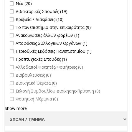
Apply Νέα filter
Apply Νέα filter
Νέα (20)
Apply Διδακτορικές Σπουδές filter
Apply Διδακτορικές Σπουδές
Διδακτορικές Σπουδές (19)
filter
Apply Βραβεία / Διακρίσεις filter
Apply Βραβεία / Διακρίσεις filter
Βραβεία / Διακρίσεις (10)
Apply Το πανεπιστήμιο στην επικαιρότητα filter
Apply Το
Το πανεπιστήμιο στην επικαιρότητα (9)
πανεπιστήμιο στην
Apply Ανακοινώσεις άλλων φορέων filter
Apply Ανακοινώσεις
Ανακοινώσεις άλλων φορέων (1)
επικαιρότητα filter
άλλων φορέων filter
Apply Αποφάσεις Συλλογικών Οργάνων filter
Apply Αποφάσεις
Αποφάσεις Συλλογικών Οργάνων (1)
Συλλογικών
Apply Περιοδικές Εκδόσεις Πανεπιστημίου filter
Apply Περιοδικές
Περιοδικές Εκδόσεις Πανεπιστημίου (1)
Οργάνων filter
Εκδόσεις
Apply Προπτυχιακές Σπουδές filter
Apply Προπτυχιακές Σπουδές
Προπτυχιακές Σπουδές (1)
Πανεπιστημίου
filter
undefined
Αλλοδαποί Φοιτητές/Φοιτήτριες (0)
filter
undefined
Διαβουλεύσεις (0)
undefined
Διοικητικά Θέματα (0)
undefined
Εκλογή Συμβουλίου Διοίκησης-Πρύτανη (0)
undefined
Φοιτητική Μέριμνα (0)
Show more