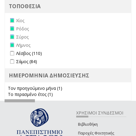
ΤΟΠΟΘΕΣΙΑ
Remove Χίος filter
Χίος
Remove Ρόδος filter
Ρόδος
Remove Σύρος filter
Σύρος
Remove Λήμνος filter
Λήμνος
Apply Λέσβος filter
Apply Λέσβος filter
Λέσβος (110)
Apply Σάμος filter
Apply Σάμος filter
Σάμος (84)
ΗΜΕΡΟΜΗΝΙΑ ΔΗΜΟΣΙΕΥΣΗΣ
Τον προηγούμενο μήνα (1)
Apply Τον προηγούμενο μήνα
Το περασμένο έτος (1)
Apply Το περασμένο έτος filter
filter
ΧΡΗΣΙΜΟΙ ΣΥΝΔΕΣΜΟΙ
Βιβλιοθήκη
Παροχές Φοιτητικής