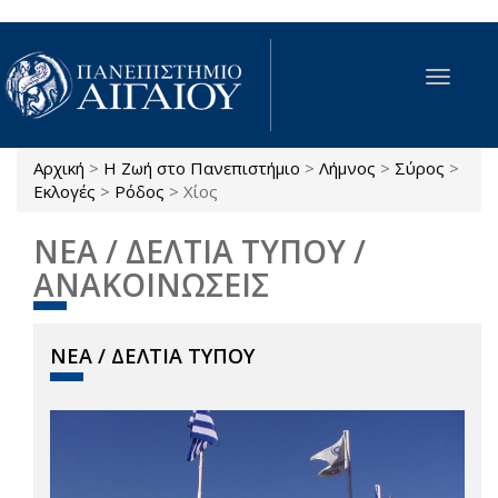
Παράκαμψη προς το κυρίως περιεχόμενο
Toggle
navigat
Αρχική
>
Η Ζωή στο Πανεπιστήμιο
>
Λήμνος
>
Σύρος
>
Είστε εδώ
Εκλογές
>
Ρόδος
>
Χίος
ΝΕΑ / ΔΕΛΤΙΑ ΤΥΠΟΥ /
ΑΝΑΚΟΙΝΩΣΕΙΣ
ΝΕΑ / ΔΕΛΤΙΑ ΤΥΠΟΥ