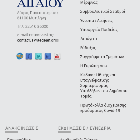
Μέριμνας
Συμβουλευτικοί Σταθμοί
Λόφος Πανεπιστημίου
81100 Μυτιλήνη
Έντυπα / Αιτήσεις
Τηλ. 22510 36000
Υπουργείο Παιδείας
e-mail επικοινωνίας:
Διαύγεια
(link sends e-mail)
contactus@aegean.gr
Εύδοξος
Συγγράμματα Τμημάτων
Η Ευρώπη σου
Κώδικας Ηθικής και
Επαγγελματικής
Συμπεριφοράς
Υπαλλήλων του Δημόσιου
Τομέα
Πρωτόκολλα διαχείρισης
κρούσματος Covid-19
ΑΝΑΚΟΙΝΩΣΕΙΣ
ΕΚΔΗΛΩΣΕΙΣ / ΣΥΝΕΔΡΙΑ
Προκηρύξεις
Ακαδημαϊκές Τελετές