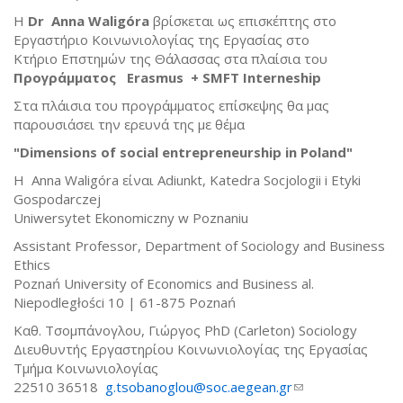
Η
D
r Anna Waligóra
βρίσκεται ως επισκέπτης στο
Εργαστήριο Κοινωνιολογίας της Εργασίας στο
Κτήριο Επστημών της Θάλασσας στα πλαίσια του
Προγράμματος Erasmus + SMFT Interneship
Στα πλάισια του προγράμματος επίσκεψης θα μας
παρουσιάσει την ερευνά της με θέμα
"Dimensions of social entrepreneurship in Poland"
Η Anna Waligóra είναι Adiunkt, Katedra Socjologii i Etyki
Gospodarczej
Uniwersytet Ekonomiczny w Poznaniu
Assistant Professor, Department of Sociology and Business
Ethics
Poznań University of Economics and Business al.
Niepodległości 10 | 61-875 Poznań
Καθ. Τσομπάνογλου, Γιώργος PhD (Carleton) Sociology
Διευθυντής Εργαστηρίου Κοινωνιολογίας της Εργασίας
Τμήμα Κοινωνιολογίας
22510 36518
g.tsobanoglou@soc.aegean.gr
(link sends e-