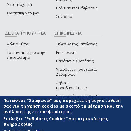
Μεταπτυχιακά
Πολιτιστικές Εκδηλώσεις
Φοιτητική Μέριμνα
Συνέδρια
ΔΕΛΤΙΑ ΤΥΠΟΥ / ΝΕΑ
ΕΠΙΚΟΙΝΩΝΙΑ
Δελτία Τύπου
Τηλεφωνικός Κατάλογος
Το πανεπιστήμιο στην
Επικοινωνία
επικαιρότητα
Παράπονα-Συστάσεις
Υπεύθυνος Προστασίας
Δεδομένων
Δήλωση
Προσβασιμότητας
Επικοινωνία με την Ομάδα
Πατώντας "Συμφωνώ" μας παρέχετε τη συγκατάθεσή
Ανάπτυξης του site
(link sends e-mail)
σας για τη χρήση cookies με σκοπό τη μέτρηση και την
ανάλυση της επισκεψιμότητας.
© ΠΑΝΕΠΙΣΤΗΜΙΟ ΑΙΓΑΙΟΥ
ΟΡΟΙ ΧΡΗΣΗΣ
ΠΟΛΙΤΙΚΗ COOKIES
ΟΜΑΔΑ
ΑΝΑΠΤΥΞΗΣ
Επιλέξτε "Ρυθμίσεις Cookies" για περισσότερες
πληροφορίες.