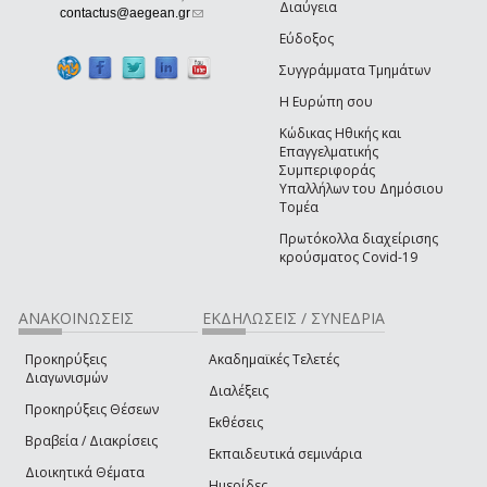
Διαύγεια
(link sends e-mail)
contactus@aegean.gr
Εύδοξος
Συγγράμματα Τμημάτων
Η Ευρώπη σου
Κώδικας Ηθικής και
Επαγγελματικής
Συμπεριφοράς
Υπαλλήλων του Δημόσιου
Τομέα
Πρωτόκολλα διαχείρισης
κρούσματος Covid-19
ΑΝΑΚΟΙΝΩΣΕΙΣ
ΕΚΔΗΛΩΣΕΙΣ / ΣΥΝΕΔΡΙΑ
Προκηρύξεις
Ακαδημαϊκές Τελετές
Διαγωνισμών
Διαλέξεις
Προκηρύξεις Θέσεων
Εκθέσεις
Βραβεία / Διακρίσεις
Εκπαιδευτικά σεμινάρια
Διοικητικά Θέματα
Ημερίδες