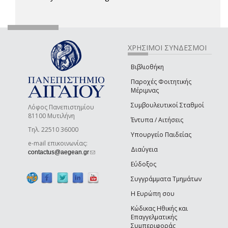
ΧΡΗΣΙΜΟΙ ΣΥΝΔΕΣΜΟΙ
Βιβλιοθήκη
Παροχές Φοιτητικής
Μέριμνας
Συμβουλευτικοί Σταθμοί
Λόφος Πανεπιστημίου
81100 Μυτιλήνη
Έντυπα / Αιτήσεις
Τηλ. 22510 36000
Υπουργείο Παιδείας
e-mail επικοινωνίας:
Διαύγεια
(link sends e-mail)
contactus@aegean.gr
Εύδοξος
Συγγράμματα Τμημάτων
Η Ευρώπη σου
Κώδικας Ηθικής και
Επαγγελματικής
Συμπεριφοράς