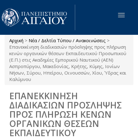
Παράκαμψη προς το κυρίως περιεχόμενο
Toggle
navigat
Αρχική
>
Νέα / Δελτία Τύπου / Ανακοινώσεις
>
Είστε εδώ
Επανεκκίνηση διαδικασιών πρόσληψης προς πλήρωση
κενών οργανικών θέσεων Εκπαιδευτικού Προσωπικού
(Ε.Π.) στις Ακαδημίες Εμπορικού Ναυτικού (ΑΕΝ)
Ασπροπύργου, Μακεδονίας, Κρήτης, Κύμης, Ιονίων
Νήσων, Σύρου, Ηπείρου, Οινουσσών, Χίου, Ύδρας και
Καλύμνου
ΕΠΑΝΕΚΚΙΝΗΣΗ
ΔΙΑΔΙΚΑΣΙΩΝ ΠΡΟΣΛΗΨΗΣ
ΠΡΟΣ ΠΛΗΡΩΣΗ ΚΕΝΩΝ
ΟΡΓΑΝΙΚΩΝ ΘΕΣΕΩΝ
ΕΚΠΑΙΔΕΥΤΙΚΟΥ