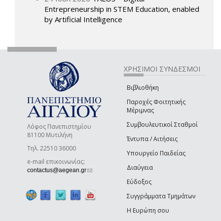
Entrepreneurship in STEM Education, enabled
by Artificial Intelligence
ΧΡΗΣΙΜΟΙ ΣΥΝΔΕΣΜΟΙ
Βιβλιοθήκη
Παροχές Φοιτητικής
Μέριμνας
Συμβουλευτικοί Σταθμοί
Λόφος Πανεπιστημίου
81100 Μυτιλήνη
Έντυπα / Αιτήσεις
Τηλ. 22510 36000
Υπουργείο Παιδείας
e-mail επικοινωνίας:
Διαύγεια
(link sends e-mail)
contactus@aegean.gr
Εύδοξος
Συγγράμματα Τμημάτων
Η Ευρώπη σου