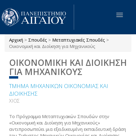
Παράκαμψη προς το κυρίως περιεχόμενο
Toggle
navigat
Αρχική
>
Σπουδές
>
Μεταπτυχιακές Σπουδές
>
Είστε εδώ
Οικονομική και Διοίκηση για Μηχανικούς
ΟΙΚΟΝΟΜΙΚΗ ΚΑΙ ΔΙΟΙΚΗΣΗ
ΓΙΑ ΜΗΧΑΝΙΚΟΥΣ
ΤΜΗΜΑ ΜΗΧΑΝΙΚΩΝ ΟΙΚΟΝΟΜΙΑΣ ΚΑΙ
ΔΙΟΙΚΗΣΗΣ
ΧΙΟΣ
Τo Πρόγραμμα Μεταπτυχιακών Σπουδών στην
«Οικονομική και Διοίκηση για Μηχανικούς»
αντιπροσωπεύει μια εξειδικευμένη εκπαιδευτική δράση
του Τμήματος Μηχανικών Οικονομίας και Διοίκησης