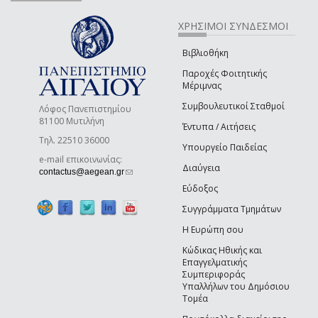
ΧΡΗΣΙΜΟΙ ΣΥΝΔΕΣΜΟΙ
Βιβλιοθήκη
Παροχές Φοιτητικής
Μέριμνας
Συμβουλευτικοί Σταθμοί
Λόφος Πανεπιστημίου
81100 Μυτιλήνη
Έντυπα / Αιτήσεις
Τηλ. 22510 36000
Υπουργείο Παιδείας
e-mail επικοινωνίας:
Διαύγεια
(link sends e-mail)
contactus@aegean.gr
Εύδοξος
Συγγράμματα Τμημάτων
Η Ευρώπη σου
Κώδικας Ηθικής και
Επαγγελματικής
Συμπεριφοράς
Υπαλλήλων του Δημόσιου
Τομέα