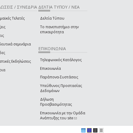
ΩΣΕΙΣ / ΣΥΝΕΔΡΙΑ
ΔΕΛΤΙΑ ΤΥΠΟΥ / ΝΕΑ
μαϊκές Τελετές
Δελτία Τύπου
εις
Το πανεπιστήμιο στην
επικαιρότητα
εις
δευτικά σεμινάρια
ΕΠΙΚΟΙΝΩΝΙΑ
δες
Τηλεφωνικός Κατάλογος
στικές Εκδηλώσεις
Επικοινωνία
ρια
Παράπονα-Συστάσεις
Υπεύθυνος Προστασίας
Δεδομένων
Δήλωση
Προσβασιμότητας
Επικοινωνία με την Ομάδα
Ανάπτυξης του site
(link sends e-mail)