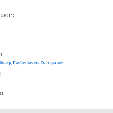
νωσης
α
δίασης Προϊόντων και Συστημάτων
ο
ία