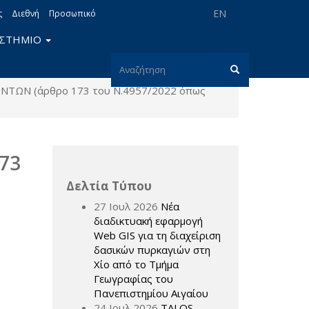
EN
ς
Διεθνή
Προσωπικό
ΙΣΤΗΜΙΟ
Φόρμα
ΩΝ (άρθρο 173 του Ν.4957/2022 όπως
αναζήτησης
Αναζήτηση
73
Δελτία Τύπου
27 Ιουλ 2026
Νέα
διαδικτυακή εφαρμογή
Web GIS για τη διαχείριση
δασικών πυρκαγιών στη
Χίο από το Τμήμα
Γεωγραφίας του
Πανεπιστημίου Αιγαίου
24 Ιουλ 2026
TALOS –