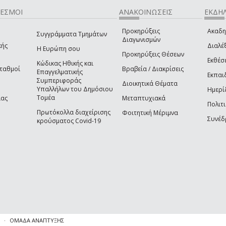
ΔΕΣΜΟΙ
ΑΝΑΚΟΙΝΩΣΕΙΣ
ΕΚΔΗΛ
Προκηρύξεις
Ακαδη
Συγγράμματα Τμημάτων
Διαγωνισμών
κής
Διαλέξ
Η Ευρώπη σου
Προκηρύξεις Θέσεων
Εκθέσ
Κώδικας Ηθικής και
Σταθμοί
Βραβεία / Διακρίσεις
Επαγγελματικής
Εκπαι
Συμπεριφοράς
Διοικητικά Θέματα
Υπαλλήλων του Δημόσιου
Ημερί
Τομέα
ίας
Μεταπτυχιακά
Πολιτι
Πρωτόκολλα διαχείρισης
Φοιτητική Μέριμνα
Συνέδ
κρούσματος Covid-19
ΟΜΑΔΑ ΑΝΑΠΤΥΞΗΣ