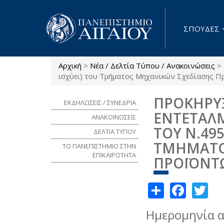
Παράκαμψη προς το κυρίως περιεχόμενο
ΣΠΟΥΔΕΣ
Αρχική
>
Νέα / Δελτία Τύπου / Ανακοινώσεις
>
Είστε εδώ
ισχύει) του Τμήματος Μηχανικών Σχεδίασης 
ΠΡΟΚΗΡΥ
ΕΚΔΗΛΩΣΕΙΣ / ΣΥΝΕΔΡΙΑ
ΕΝΤΕΤΑΛ
ΑΝΑΚΟΙΝΩΣΕΙΣ
ΤΟΥ Ν.495
ΔΕΛΤΙΑ ΤΥΠΟΥ
ΤΜΗΜΑΤΟ
ΤΟ ΠΑΝΕΠΙΣΤΗΜΙΟ ΣΤΗΝ
ΕΠΙΚΑΙΡΟΤΗΤΑ
ΠΡΟΪΟΝΤ
Share
Face
Tw
Ημερομηνία 