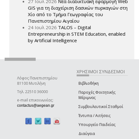
27 Ιουλ 2026
Νέα διαδικτυακή εφαρμογή Web
GIS για τη διαχείριση δασικών πυρκαγιών στη
Χίο από το Τμήμα Γεωγραφίας του
Πανεπιστημίου Αιγαίου
24 Ιουλ 2026
TALOS – Digital
Entrepreneurship in STEM Education, enabled
by Artificial Intelligence
ΧΡΗΣΙΜΟΙ ΣΥΝΔΕΣΜΟΙ
Λόφος Πανεπιστημίου
81100 Μυτιλήνη
Βιβλιοθήκη
Τηλ. 22510 36000
Παροχές Φοιτητικής
Μέριμνας
e-mail επικοινωνίας:
(link sends e-mail)
contactus@aegean.gr
Συμβουλευτικοί Σταθμοί
Έντυπα / Αιτήσεις
Υπουργείο Παιδείας
Διαύγεια