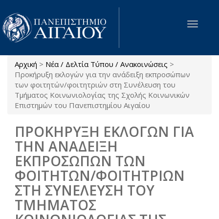
Παράκαμψη προς το κυρίως περιεχόμενο
Toggle
navigat
Αρχική
>
Νέα / Δελτία Τύπου / Ανακοινώσεις
>
Είστε εδώ
Προκήρυξη εκλογών για την ανάδειξη εκπροσώπων
των φοιτητών/φοιτητριών στη Συνέλευση του
Τμήματος Κοινωνιολογίας της Σχολής Κοινωνικών
Επιστημών του Πανεπιστημίου Αιγαίου
ΠΡΟΚΗΡΥΞΗ ΕΚΛΟΓΩΝ ΓΙΑ
ΤΗΝ ΑΝΑΔΕΙΞΗ
ΕΚΠΡΟΣΩΠΩΝ ΤΩΝ
ΦΟΙΤΗΤΩΝ/ΦΟΙΤΗΤΡΙΩΝ
ΣΤΗ ΣΥΝΕΛΕΥΣΗ ΤΟΥ
ΤΜΗΜΑΤΟΣ