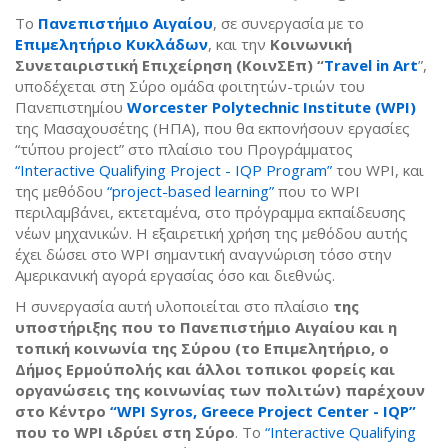
Το
Πανεπιστήμιο Αιγαίου
, σε συνεργασία με το
Επιμελητήριο Κυκλάδων
, και την
Κοινωνική
Συνεταιριστική Επιχείρηση (ΚοινΣΕπ) “
Travel in Art
”,
υποδέχεται στη Σύρο ομάδα φοιτητών-τριών του
Πανεπιστημίου
Worcester Polytechnic Institute (WPI)
της Μασαχουσέτης (ΗΠΑ), που θα εκπονήσουν εργασίες
“τύπου project” στο πλαίσιο του Προγράμματος
“Interactive Qualifying Project - IQP Program”
του WPI, και
της μεθόδου
“project-based learning”
που το WPI
περιλαμβάνει, εκτεταμένα, στο πρόγραμμα εκπαίδευσης
νέων μηχανικών. H εξαιρετική χρήση της μεθόδου αυτής
έχει δώσει στο WPI σημαντική αναγνώριση τόσο στην
Αμερικανική αγορά εργασίας όσο και διεθνώς.
Η συνεργασία αυτή υλοποιείται στο πλαίσιο
της
υποστήριξης που το Πανεπιστήμιο Αιγαίου και η
τοπική κοινωνία της Σύρου (το Επιμελητήριο, ο
Δήμος Ερμούπολής και άλλοι τοπικοι φορείς και
οργανώσεις της κοινωνίας των πολιτών) παρέχουν
στο Κέντρο
“WPI Syros, Greece Project Center - IQP”
που το WPI ιδρύει στη Σύρο
. Το
“Interactive Qualifying