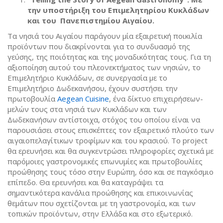
την υποστήριξη του Επιμελητηρίου Κυκλάδων
και του Πανεπιστημίου Αιγαίου.
Τα νησιά του Αιγαίου παράγουν μία εξαιρετική ποικιλία
προϊόντων που διακρίνονται για το συνδυασμό της
γεύσης, της ποιότητας και της μοναδικότητας τους. Για τη
αξιοποίηση αυτού του πλεονεκτήματος των νησιών, το
Επιμελητήριο Κυκλάδων, σε συνεργασία με το
Επιμελητήριο Δωδεκανήσου, έχουν συστήσει την
πρωτοβουλία
Aegean Cuisine
, ένα δίκτυο επιχειρήσεων-
μελών τους στα νησιά των Κυκλάδων και των
Δωδεκανήσων αντίστοιχα, στόχος του οποίου είναι να
παρουσιάσει στους επισκέπτες τον εξαιρετικό πλούτο των
αιγαιοπελαγίτικων τροφίμων και του κρασιού. Το project
θα ερευνήσει και θα συγκεντρώσει πληροφορίες σχετικά με
παρόμοιες γαστρονομικές επωνυμίες και πρωτοβουλίες
προώθησης τους τόσο στην Ευρώπη, όσο και σε παγκόσμιο
επίπεδο. Θα ερευνήσει και θα καταγράψει τα
σημαντικότερα κανάλια προώθησης και επικοινωνίας
θεμάτων που σχετίζονται με τη γαστρονομία, και των
τοπικών προϊόντων, στην Ελλάδα και στο εξωτερικό.