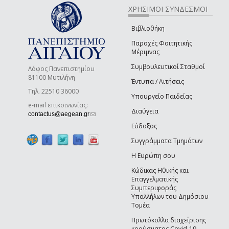
ΧΡΗΣΙΜΟΙ ΣΥΝΔΕΣΜΟΙ
Βιβλιοθήκη
Παροχές Φοιτητικής
Μέριμνας
Συμβουλευτικοί Σταθμοί
Λόφος Πανεπιστημίου
81100 Μυτιλήνη
Έντυπα / Αιτήσεις
Τηλ. 22510 36000
Υπουργείο Παιδείας
e-mail επικοινωνίας:
Διαύγεια
(link sends e-mail)
contactus@aegean.gr
Εύδοξος
Συγγράμματα Τμημάτων
Η Ευρώπη σου
Κώδικας Ηθικής και
Επαγγελματικής
Συμπεριφοράς
Υπαλλήλων του Δημόσιου
Τομέα
Πρωτόκολλα διαχείρισης
κρούσματος Covid-19