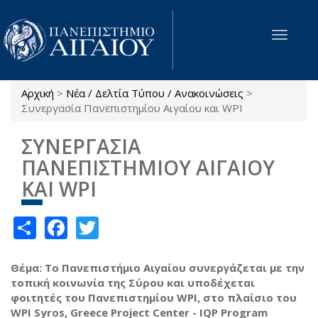
Παράκαμψη προς το κυρίως περιεχόμενο
Toggle
navigat
Αρχική
>
Νέα / Δελτία Τύπου / Ανακοινώσεις
>
Είστε εδώ
Συνεργασία Πανεπιστημίου Αιγαίου και WPI
ΣΥΝΕΡΓΑΣΙΑ
ΠΑΝΕΠΙΣΤΗΜΙΟΥ ΑΙΓΑΙΟΥ
ΚΑΙ WPI
Share
Facebook
Twitter
Θέμα: Το Πανεπιστήμιο Αιγαίου συνεργάζεται με την
τοπική κοινωνία της Σύρου και υποδέχεται
φοιτητές του Πανεπιστημίου WPI, στο πλαίσιο του
WPI Syros, Greece Project Center - IQP Program