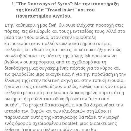
“The Doorways of Syros”: Με την υποστήριξη
της ΚοινΣΕπ “Travel in Art” και του
Πανεπιστημίου Αιγαίου.
Στην καθημερινή μας ζωή, δίνουμε ελάχιστη προσοχή στις
πόρτες, τις κλειδαριές και τους μεντεσέδες τους. Αλλά στα
μέσα του 19ου αιώνα, όταν στην Ερμούπολη
κατασκευάστηκαν πολλά νεοκλασικά δημόσια κτίρια,
εκκλησίες και ιδιωτικές κατοικίες, οι κάτοικοι ήξεραν πώς
να «διαβάζουν» τις πόρτες της πόλης. Μπορούσαν να
βγάλουν συμπεράσματα, από το σχεδιασμό και τη
διακόσμηση μιας συγκεκριμένης πόρτας για το κύρος και
τις φιλοδοξίες μιας οικογένειας, ή για την πρόσβαση (ή την
έλλειψή της) στην πολιτική σκηνή και στην τοπική εξουσία,
ή για να τους υπενθυμίζουν απλώς, καθώς έμπαιναν σε μια
εκκλησία μέσα από μια πλούσια διακοσμημένη πόρτα, ότι η
σωτηρία, ή η αιώνια καταδίκη βρισκόταν “πέρα από
αυτήν”... Το project θα καταγράψει και θα διερευνήσει την
ιστορία των θυρών και των κλειδαριών στη Σύρο. H
παρουσίαση αυτής της καταγραφής θα πάρει την μορφή
ενός όμορφα σχεδιασμένου booklet, μιας διαδικτυακής
έκθεσης ή κάποιου άλλου προϊόντος, που θα