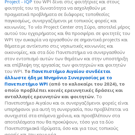
Project - IQP
του WPI δίνει στις φοιτήτριες και στους
φοιτητές του τη δυνατότητα να ασχοληθούν με
πραγματικά προβλήματα σε διάφορες τοποθεσίες
παγκοσμίως, συνεργαζόμενοι με τοπικούς φορείς και
κοινωνίες. Το νέο Project Center στη Σύρο, αποτελεί μέρος
αυτού του εγχειρήματος και θα προσφέρει σε φοιτητές του
WPI την ευκαιρία να εργασθούν σε σημαντικά projects και
θέματα με αντίκτυπο στις νησιωτικές κοινωνίες και
οικονομίες, και στα δύο Πανεπιστήμια να συνεργασθούν
στον εντοπισμό αυτών των θεμάτων και στην υποστήριξη
και επίβλεψη της εργασίας των φοιτητριών και φοιτητών
του WPI.
Το
Πανεπιστήμιο Αιγαίου συνδέεται
άλλωστε ήδη με Μνημόνιο Συνεργασίας με το
Πανεπιστήμιο WPI
(από το καλοκαίρι του 2024), το
οποίο προβλέπει κοινές ερευνητικές δράσεις και
ανταλλαγές ερευνητών και φοιτητών.
Το
Πανεπιστήμιο Αιγαίου και οι συνεργαζόμενοι φορείς είναι
υπερήφανοι για αυτή τη συνεργασία, που προβλέπεται να
συνεχιστεί στα επόμενα χρόνια, και προσβλέπουν στα
αποτελέσματα που θα προκύψουν, τόσο για τα δύο
Πανεπιστημιακά Ιδρύματα, όσο και για τους τοπικούς
φορείς και την κοινωνία.