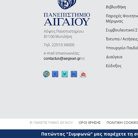
Βιβλιοθήκη
Παροχές Φοιτητι
Μέριμνας
Συμβουλευτικοί 
Λόφος Πανεπιστημίου
81100 Μυτιλήνη
Έντυπα / Αιτήσεις
Τηλ. 22510 36000
Υπουργείο Παιδε
e-mail επικοινωνίας:
Διαύγεια
(link sends e-mail)
contactus@aegean.gr
Εύδοξος
© ΠΑΝΕΠΙΣΤΗΜΙΟ ΑΙΓΑΙΟΥ
ΟΡΟΙ ΧΡΗΣΗΣ
ΠΟΛΙΤΙΚΗ COOKIES
Πατώντας "Συμφωνώ" μας παρέχετε τη συ