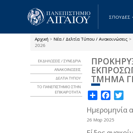
Παράκαμψη προς το κυρίως περιεχόμενο
ΣΠΟΥΔΕΣ
Αρχική
>
Νέα / Δελτία Τύπου / Ανακοινώσεις
>
Είστε εδώ
2026
ΠΡΟΚΗΡΥΞ
ΕΚΔΗΛΩΣΕΙΣ / ΣΥΝΕΔΡΙΑ
ΕΚΠΡΟΣΩΠΟ
ΑΝΑΚΟΙΝΩΣΕΙΣ
ΤΜΗΜΑ ΓΕ
ΔΕΛΤΙΑ ΤΥΠΟΥ
ΤΟ ΠΑΝΕΠΙΣΤΗΜΙΟ ΣΤΗΝ
Share
Face
Tw
ΕΠΙΚΑΙΡΟΤΗΤΑ
Ημερομηνία 
26 Μαρ 2025
Είδος ανακοί