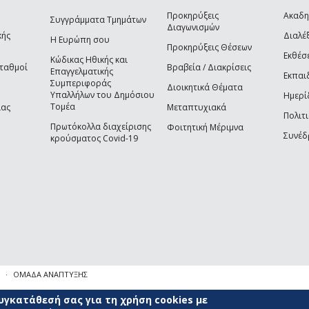
Προκηρύξεις
Ακαδη
Συγγράμματα Τμημάτων
Διαγωνισμών
κής
Διαλέξ
Η Ευρώπη σου
Προκηρύξεις Θέσεων
Εκθέσ
Κώδικας Ηθικής και
Σταθμοί
Βραβεία / Διακρίσεις
Επαγγελματικής
Εκπαι
Συμπεριφοράς
Διοικητικά Θέματα
Υπαλλήλων του Δημόσιου
Ημερί
Τομέα
ίας
Μεταπτυχιακά
Πολιτι
Πρωτόκολλα διαχείρισης
Φοιτητική Μέριμνα
Συνέδ
κρούσματος Covid-19
ΟΜΑΔΑ ΑΝΑΠΤΥΞΗΣ
γκατάθεσή σας για τη χρήση cookies με