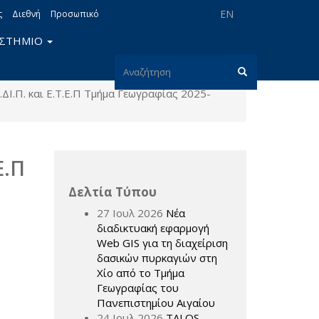
EN
ς
Διεθνή
Προσωπικό
ΙΣΤΗΜΙΟ
Φόρμα
Ι.Π. και Ε.Τ.Ε.Π Τμήμα Γεωγραφίας 2025-
αναζήτησης
Αναζήτηση
Ε.Π
Δελτία Τύπου
27 Ιουλ 2026
Νέα
διαδικτυακή εφαρμογή
Web GIS για τη διαχείριση
δασικών πυρκαγιών στη
Χίο από το Τμήμα
Γεωγραφίας του
Πανεπιστημίου Αιγαίου
24 Ιουλ 2026
TALOS –