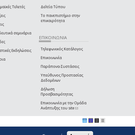
μαϊκές Τελετές
Δελτία Τύπου
εις
Το πανεπιστήμιο στην
επικαιρότητα
εις
δευτικά σεμινάρια
ΕΠΙΚΟΙΝΩΝΙΑ
δες
Τηλεφωνικός Κατάλογος
στικές Εκδηλώσεις
Επικοινωνία
ρια
Παράπονα-Συστάσεις
Υπεύθυνος Προστασίας
Δεδομένων
Δήλωση
Προσβασιμότητας
Επικοινωνία με την Ομάδα
Ανάπτυξης του site
(link sends e-mail)